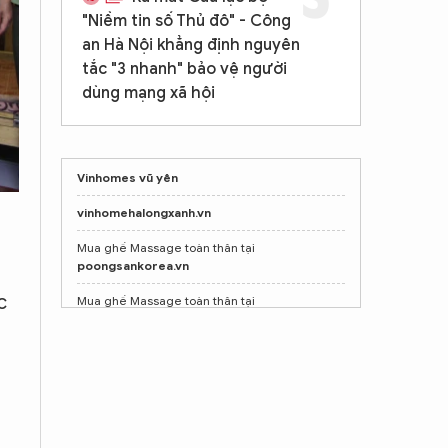
"Niềm tin số Thủ đô" - Công
an Hà Nội khẳng định nguyên
tắc "3 nhanh" bảo vệ người
dùng mạng xã hội
Vinhomes vũ yên
vinhomehalongxanh.vn
Mua ghế Massage toàn thân tại
poongsankorea.vn
c
Mua ghế Massage toàn thân tại
poongsankorea.vn
Shop nước hoa chính hãng
Tprofumo.com