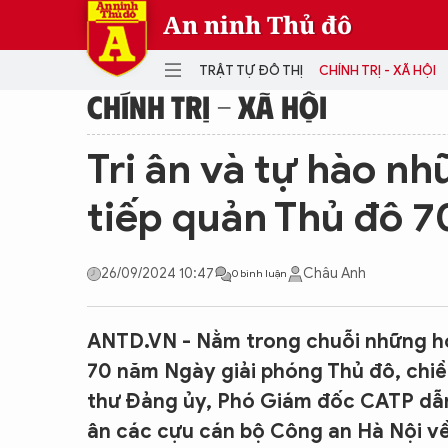
An ninh Thủ đô
TRẬT TỰ ĐÔ THỊ
CHÍNH TRỊ - XÃ HỘI
CHÍNH TRỊ - XÃ HỘI
DANH MỤC
Tri ân và tự hào n
TRẬT TỰ ĐÔ THỊ
CHÍ
tiếp quản Thủ đô 
THẾ GIỚI
PH
Quân sự
26/09/2024 10:47
Châu Anh
0 bình luận
THÀNH PHỐ THÔNG MINH
VĂ
THỂ THAO
SỐ
KINH DOANH
MU
ANTD.VN - Nằm trong chuỗi những h
70 năm Ngày giải phóng Thủ đô, chiề
thư Đảng ủy, Phó Giám đốc CATP dẫn
ân các cựu cán bộ Công an Hà Nội về