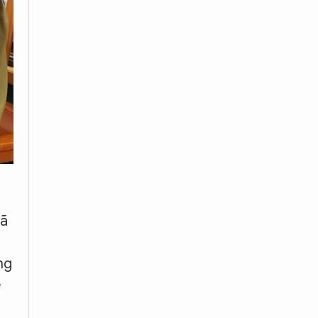
đã
ng
ề