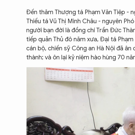
CON ĐƯỜNG KHỞI NGHIỆP
Đến thăm Thượng tá Phạm Văn Tiệp - ng
Thiếu tá Vũ Thị Minh Châu - nguyên Ph
người bạn đời là đồng chí Trần Đức Thà
tiếp quản Thủ đô năm xưa, Đại tá Phạm
cán bộ, chiến sỹ Công an Hà Nội đã ân 
thành; và ôn lại kỷ niệm hào hùng 70 nă