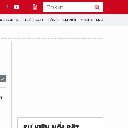
 - GIẢI TRÍ
THỂ THAO
SỐNG Ở HÀ NỘI
KINH DOANH
THÔNG TIN THÊM
CỘNG TÁC VỚI ANTĐ
TRA CỨU XE
HOTLINE: 032 9907 579
m
i
SỰ KIỆN NỔI BẬT