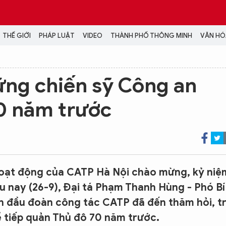
THẾ GIỚI
PHÁP LUẬT
VIDEO
THÀNH PHỐ THÔNG MINH
VĂN HÓA
MEDIA
hững chiến sỹ Công an
NH TRỊ - XÃ HỘI
VIDEO
70 năm trước
Đại hội Đảng
PODCAST
ÁP LUẬT
ẢNH
LONGFORM
N HÓA - GIẢI TRÍ
INFOGRAPHIC
NG Ở HÀ NỘI
LỊCH VẠN SỰ
LTIMEDIA
oạt động của CATP Hà Nội chào mừng, kỷ niệ
Podcast
u nay (26-9), Đại tá Phạm Thanh Hùng - Phó Bí
Video
 đầu đoàn công tác CATP đã đến thăm hỏi, tr
Ảnh
 tiếp quản Thủ đô 70 năm trước.
Infographic