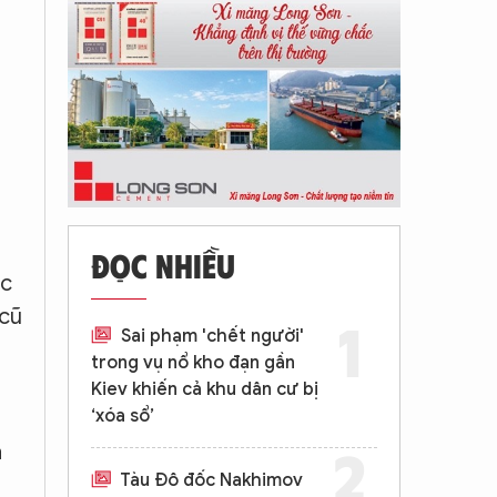
ĐỌC NHIỀU
ợc
 cũ
Sai phạm 'chết người'
trong vụ nổ kho đạn gần
Kiev khiến cả khu dân cư bị
‘xóa sổ’
a
Tàu Đô đốc Nakhimov