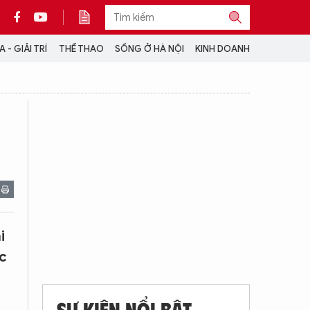
 - GIẢI TRÍ
THỂ THAO
SỐNG Ở HÀ NỘI
KINH DOANH
THÔNG TIN THÊM
CỘNG TÁC VỚI ANTĐ
TRA CỨU XE
HOTLINE: 032 9907 579
i
c
SỰ KIỆN NỔI BẬT