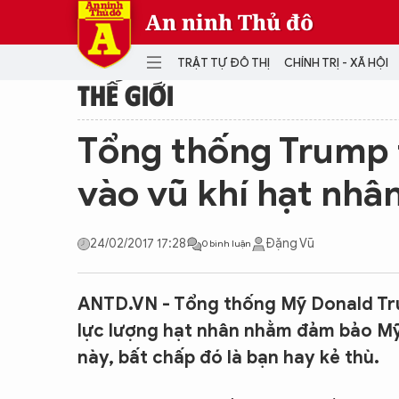
An ninh Thủ đô
TRẬT TỰ ĐÔ THỊ
CHÍNH TRỊ - XÃ HỘI
THẾ GIỚI
DANH MỤC
Tổng thống Trump 
TRẬT TỰ ĐÔ THỊ
CHÍ
vào vũ khí hạt nhâ
THẾ GIỚI
PH
Quân sự
24/02/2017 17:28
Đặng Vũ
0 bình luận
THÀNH PHỐ THÔNG MINH
VĂ
THỂ THAO
SỐ
KINH DOANH
MU
ANTD.VN - Tổng thống Mỹ Donald Tru
lực lượng hạt nhân nhằm đảm bảo Mỹ 
này, bất chấp đó là bạn hay kẻ thù.