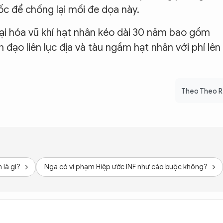
 để chống lại mối đe dọa này.
đại hóa vũ khí hạt nhân kéo dài 30 năm bao gồm
ạo liên lục địa và tàu ngầm hạt nhân với phí lên
Theo Theo 
 là gì?
Nga có vi phạm Hiệp ước INF như cáo buộc không?