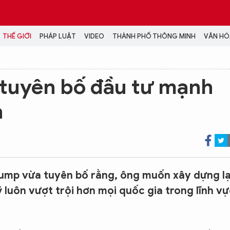
THẾ GIỚI
PHÁP LUẬT
VIDEO
THÀNH PHỐ THÔNG MINH
VĂN HÓA
MEDIA
tuyên bố đầu tư mạnh
NH TRỊ - XÃ HỘI
VIDEO
n
Đại hội Đảng
PODCAST
ÁP LUẬT
ẢNH
LONGFORM
N HÓA - GIẢI TRÍ
INFOGRAPHIC
NG Ở HÀ NỘI
LỊCH VẠN SỰ
LTIMEDIA
mp vừa tuyên bố rằng, ông muốn xây dựng lạ
Podcast
luôn vượt trội hơn mọi quốc gia trong lĩnh vự
Video
Ảnh
Infographic