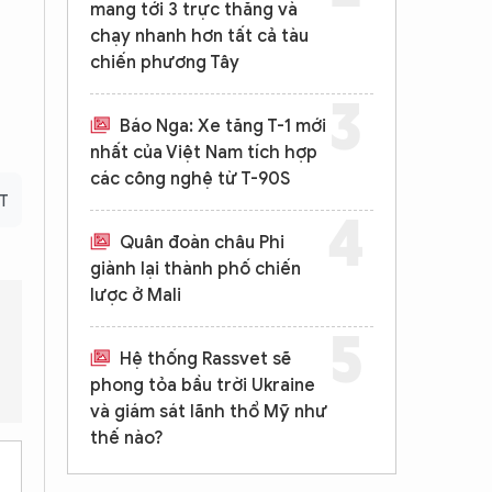
mang tới 3 trực thăng và
chạy nhanh hơn tất cả tàu
chiến phương Tây
Báo Nga: Xe tăng T-1 mới
nhất của Việt Nam tích hợp
các công nghệ từ T-90S
RT
Quân đoàn châu Phi
giành lại thành phố chiến
lược ở Mali
Hệ thống Rassvet sẽ
Thỏa thuận New START có thực sự là một chiều như ông Trump nó
phong tỏa bầu trời Ukraine
và giám sát lãnh thổ Mỹ như
thế nào?