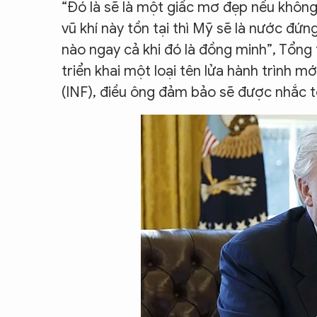
“Đó là sẽ là một giấc mơ đẹp nếu không 
CON ĐƯỜNG KHỞI NGHIỆP
vũ khí này tồn tại thì Mỹ sẽ là nước đứn
nào ngay cả khi đó là đồng minh”, Tổn
triển khai một loại tên lửa hành trình 
(INF), điều ông đảm bảo sẽ được nhắc t