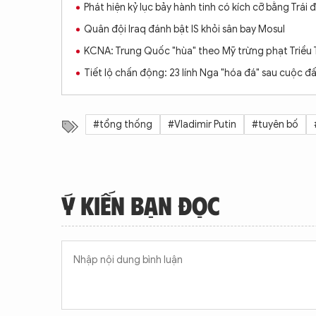
Phát hiện kỷ lục bảy hành tinh có kích cỡ bằng Trái 
Quân đội Iraq đánh bật IS khỏi sân bay Mosul
KCNA: Trung Quốc "hùa" theo Mỹ trừng phạt Triều 
Tiết lộ chấn động: 23 lính Nga "hóa đá" sau cuộc đ
#tổng thống
#Vladimir Putin
#tuyên bố
Ý KIẾN BẠN ĐỌC