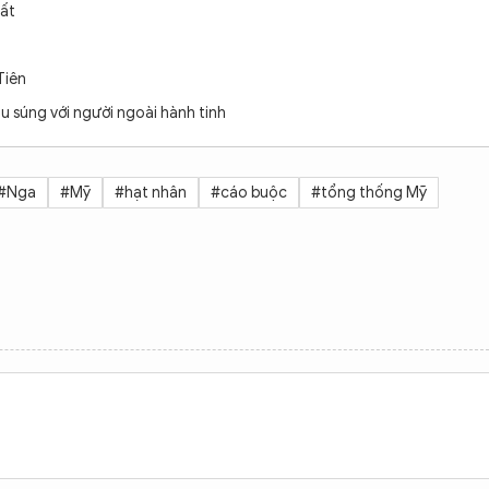
đất
Tiên
ấu súng với người ngoài hành tinh
#Nga
#Mỹ
#hạt nhân
#cáo buộc
#tổng thống Mỹ