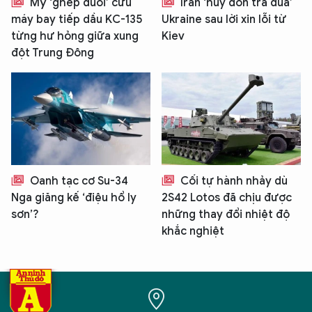
Mỹ ‘ghép đuôi’ cứu
Iran ‘hủy đòn trả đũa’
máy bay tiếp dầu KC-135
Ukraine sau lời xin lỗi từ
từng hư hỏng giữa xung
Kiev
đột Trung Đông
Oanh tạc cơ Su-34
Cối tự hành nhảy dù
Nga giăng kế ‘điệu hổ ly
2S42 Lotos đã chịu được
sơn’?
những thay đổi nhiệt độ
khắc nghiệt