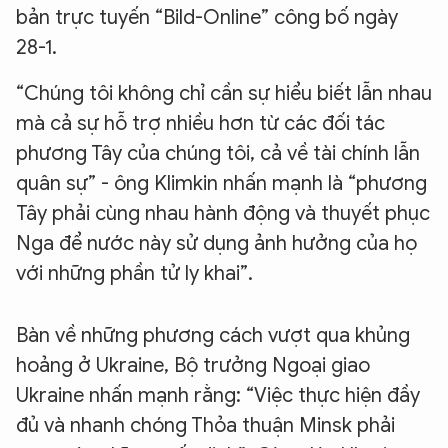
bản trực tuyến “Bild-Online” công bố ngày
XIN CHÀO,
28-1.
TÔI LÀ CHATBOT CỦA
“Chúng tôi không chỉ cần sự hiểu biết lẫn nhau
mà cả sự hỗ trợ nhiều hơn từ các đối tác
Hãy hỏi tôi bất kỳ điều gì bạn cần biết về
An Ninh Thủ Đô nhé. Tôi sẵn sàng hỗ trợ!
phương Tây của chúng tôi, cả về tài chính lẫn
quân sự” - ông Klimkin nhấn mạnh là “phương
Tây phải cùng nhau hành động và thuyết phục
Nga để nước này sử dụng ảnh hưởng của họ
với những phần tử ly khai”.
Bàn về những phương cách vượt qua khủng
hoảng ở Ukraine, Bộ trưởng Ngoại giao
Ukraine nhấn mạnh rằng: “Việc thực hiện đầy
đủ và nhanh chóng Thỏa thuận Minsk phải