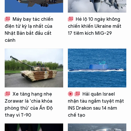
Máy bay tác chiến
Hé lộ 10 ngày không
điện tử kỳ lạ nhất của
chiến khiến Ukraine mất
Nhật Bản bắt đầu cất
17 tiêm kích MiG-29
cánh
Xe tăng hạng nhẹ
Hải quân Israel
Zorawar là 'chìa khóa
nhận tàu ngầm tuyệt mật
phòng thủ' của Ấn Độ
INS Drakon sau 14 năm
thay vì T-90
chế tạo