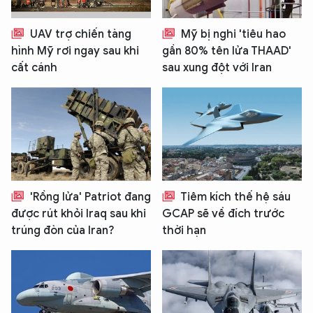
UAV trợ chiến tàng
Mỹ bị nghi 'tiêu hao
hình Mỹ rơi ngay sau khi
gần 80% tên lửa THAAD'
cất cánh
sau xung đột với Iran
'Rồng lửa' Patriot đang
Tiêm kích thế hệ sáu
được rút khỏi Iraq sau khi
GCAP sẽ về đích trước
trúng đòn của Iran?
thời hạn