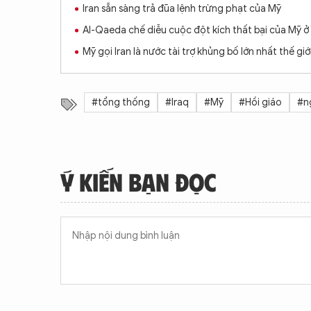
Iran sẵn sàng trả đũa lệnh trừng phạt của Mỹ
Al-Qaeda chế diễu cuộc đột kích thất bại của Mỹ 
Mỹ gọi Iran là nước tài trợ khủng bố lớn nhất thế giớ
#tổng thống
#Iraq
#Mỹ
#Hồi giáo
#n
Ý KIẾN BẠN ĐỌC