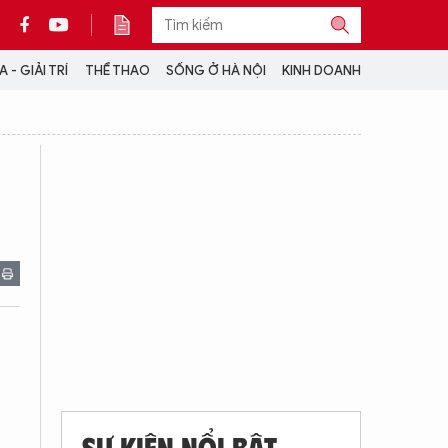
 - GIẢI TRÍ
THỂ THAO
SỐNG Ở HÀ NỘI
KINH DOANH
THÔNG TIN THÊM
CỘNG TÁC VỚI ANTĐ
TRA CỨU XE
HOTLINE: 032 9907 579
SỰ KIỆN NỔI BẬT