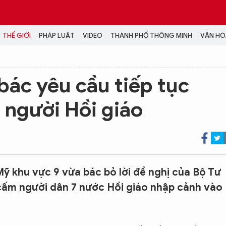
THẾ GIỚI
PHÁP LUẬT
VIDEO
THÀNH PHỐ THÔNG MINH
VĂN HÓA
MEDIA
ác yêu cầu tiếp tục
NH TRỊ - XÃ HỘI
VIDEO
 người Hồi giáo
Đại hội Đảng
PODCAST
ÁP LUẬT
ẢNH
LONGFORM
N HÓA - GIẢI TRÍ
INFOGRAPHIC
NG Ở HÀ NỘI
LỊCH VẠN SỰ
LTIMEDIA
ỹ khu vực 9 vừa bác bỏ lời đề nghị của Bộ Tư
Podcast
 cấm người dân 7 nước Hồi giáo nhập cảnh vào
Video
Ảnh
Infographic