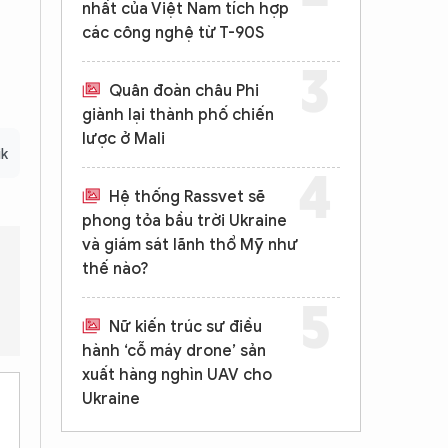
nhất của Việt Nam tích hợp
các công nghệ từ T-90S
Quân đoàn châu Phi
giành lại thành phố chiến
lược ở Mali
ik
Hệ thống Rassvet sẽ
phong tỏa bầu trời Ukraine
và giám sát lãnh thổ Mỹ như
thế nào?
Những quốc gia nào bị ảnh hưởng bởi lệnh cấm nhập cư?
Thẩ
Nữ kiến trúc sư điều
hành ‘cỗ máy drone’ sản
xuất hàng nghìn UAV cho
Ukraine