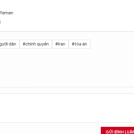
ở Yemen
i
gười dân
#chính quyền
#Iran
#tòa án
GỬI BÌNH LUẬ