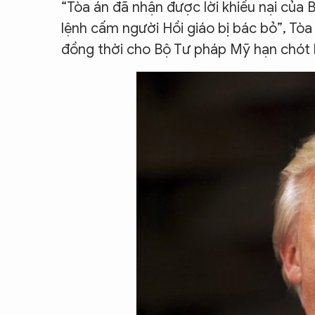
“Tòa án đã nhận được lời khiếu nại của 
CON ĐƯỜNG KHỞI NGHIỆP
lệnh cấm người Hồi giáo bị bác bỏ”, Tò
đồng thời cho Bộ Tư pháp Mỹ hạn chót là