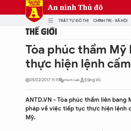
An ninh Thủ đô
TRẬT TỰ ĐÔ THỊ
CHÍNH TRỊ - XÃ HỘI
THẾ GIỚI
DANH MỤC
Tòa phúc thẩm Mỹ b
TRẬT TỰ ĐÔ THỊ
CHÍ
thực hiện lệnh cấm
THẾ GIỚI
PH
Quân sự
05/02/2017 11:11
Đặng Vũ
0 bình luận
THÀNH PHỐ THÔNG MINH
VĂ
THỂ THAO
SỐ
KINH DOANH
MU
ANTD.VN - Tòa phúc thẩm liên bang M
pháp về việc tiếp tục thực hiện lệnh
Mỹ.