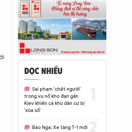
ới
ĐỌC NHIỀU
Sai phạm 'chết người'
trong vụ nổ kho đạn gần
Kiev khiến cả khu dân cư bị
‘xóa sổ’
Báo Nga: Xe tăng T-1 mới