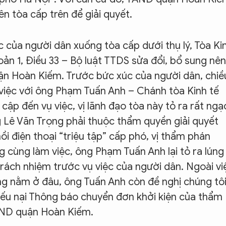
ên tòa cấp trên để giải quyết.
c của người dân xuống tòa cấp dưới thụ lý, Tòa Ki
oản 1, Điều 33 – Bộ luật TTDS sửa đổi, bổ sung nên
n Hoàn Kiếm. Trước bức xúc của người dân, chiề
 việc với ông Phạm Tuấn Anh – Chánh tòa Kinh tế
ập đến vụ việc, vị lãnh đạo tòa này tỏ ra rất ngạ
g Lê Văn Trọng phải thuộc thẩm quyền giải quyết
i điện thoại “triệu tập” cấp phó, vị thẩm phán
 cùng làm việc, ông Phạm Tuấn Anh lại tỏ ra lúng
rách nhiệm trước vụ việc của người dân. Ngoài vi
ang nằm ở đâu, ông Tuấn Anh còn đề nghị chúng tô
iếu nại Thông báo chuyển đơn khởi kiện của thẩm
AND quận Hoàn Kiếm.