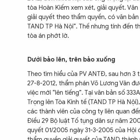
tòa Hoàn Kiếm xem xét, giải quyết. Văn
giải quyết theo thẩm quyền, có văn bản 
TAND TP Hà Nội”. Thế nhưng tính đến th
tòa án phớt lờ.
Dưới bảo lên, trên bảo xuống
Theo tìm hiểu của PV ANTĐ, sau hơn 3 t
27-8-2012, thẩm phán Võ Lương Vân đư
việc mới “lên tiếng”. Tại văn bản số 33
Trọng lên Tòa Kinh tế (TAND TP Hà Nội),
các thành viên của công ty liên quan đế
Điều 29 Bộ luật Tố tụng dân sự năm 200
quyết 01/2005 ngày 31-3-2005 của Hội 
thẩm quyền giải quyết của TAND thành 