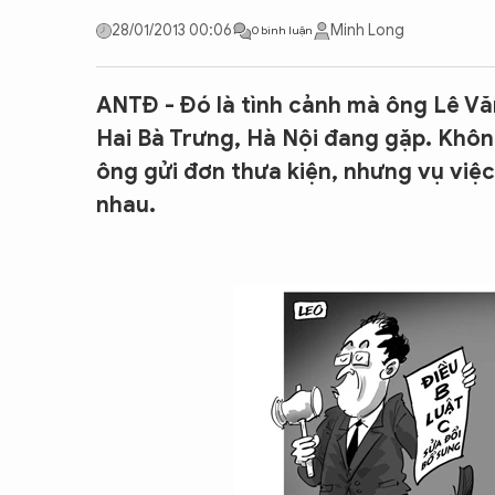
CON ĐƯỜNG KHỞI NGHIỆP
28/01/2013 00:06
Minh Long
0 bình luận
ANTĐ - Đó là tình cảnh mà ông Lê Văn
Hai Bà Trưng, Hà Nội đang gặp. Không
ông gửi đơn thưa kiện, nhưng vụ việc 
nhau.