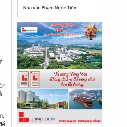
Nhà văn Phạm Ngọc Tiến
y
uôn
ẻ
n,
để