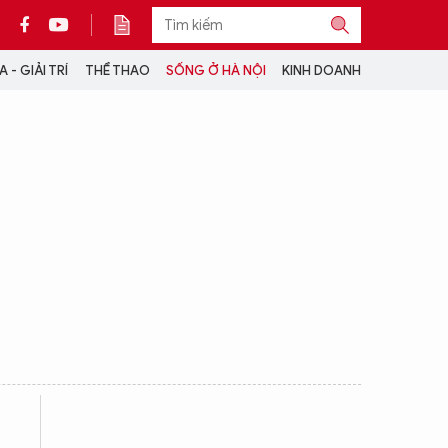
 - GIẢI TRÍ
THỂ THAO
SỐNG Ở HÀ NỘI
KINH DOANH
THÔNG TIN THÊM
CỘNG TÁC VỚI ANTĐ
TRA CỨU XE
HOTLINE: 032 9907 579