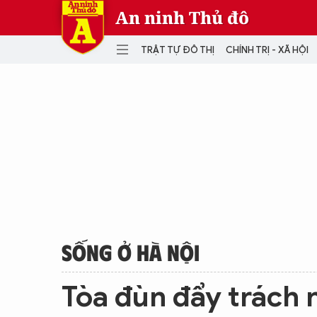
An ninh Thủ đô
TRẬT TỰ ĐÔ THỊ
CHÍNH TRỊ - XÃ HỘI
DANH MỤC
TRẬT TỰ ĐÔ THỊ
CHÍ
THẾ GIỚI
PH
Quân sự
THÀNH PHỐ THÔNG MINH
VĂ
THỂ THAO
SỐ
KINH DOANH
MU
SỐNG Ở HÀ NỘI
Tòa đùn đẩy trách