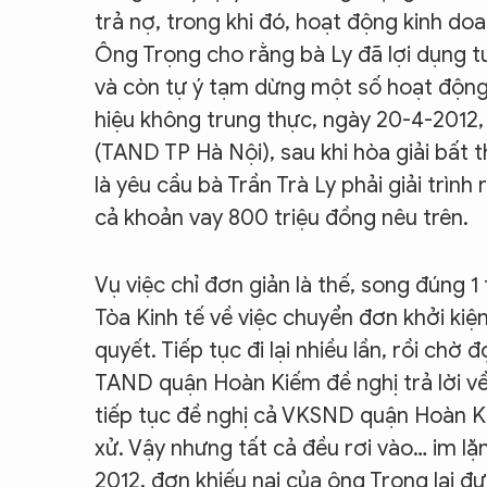
trả nợ, trong khi đó, hoạt động kinh d
Ông Trọng cho rằng bà Ly đã lợi dụng tư
và còn tự ý tạm dừng một số hoạt động
hiệu không trung thực, ngày 20-4-2012, 
(TAND TP Hà Nội), sau khi hòa giải bất 
là yêu cầu bà Trần Trà Ly phải giải trình
cả khoản vay 800 triệu đồng nêu trên.
Vụ việc chỉ đơn giản là thế, song đúng
Tòa Kinh tế về việc chuyển đơn khởi k
quyết. Tiếp tục đi lại nhiều lần, rồi chờ
TAND quận Hoàn Kiếm đề nghị trả lời về 
tiếp tục đề nghị cả VKSND quận Hoàn K
xử. Vậy nhưng tất cả đều rơi vào… im lặn
2012, đơn khiếu nại của ông Trọng lại