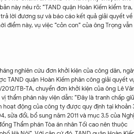
 bản này nêu rõ: “TAND quận Hoàn Kiếm kiểm tra,
trả lời đương sự và báo cáo kết quả giải quyết về
ời điểm này, vụ việc “cỏn con” của ông Trọng vẫn 
háng nghiên cứu đơn khởi kiện của công dân, ngà
ợc TAND quận Hoàn Kiếm phân công giải quyết v
3A/2012/TB-TA, chuyển đơn khởi kiện của ông Lê Vă
 vị thẩm phán này viện dẫn: “Đây là tranh chấp gi
n hoạt động của công ty được quy định tại khoản 
4, sửa đổi, bổ sung năm 2011 và mục 3.5 của Ngh
đồng Thẩm phán Tòa án nhân Tối cao nên thuộc
phố Hà Nội”. Với căn cứ đó, TAND quận Hoàn Ki