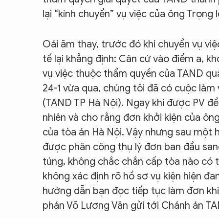
lại “kính chuyển” vụ việc của ông Trọng l
Oái ăm thay, trước đó khi chuyển vụ việ
tế lại khẳng định: Căn cứ vào điểm a, kh
vụ việc thuộc thẩm quyền của TAND quậ
24-1 vừa qua, chúng tôi đã có cuộc làm
(TAND TP Hà Nội). Ngay khi được PV đề c
nhiên và cho rằng đơn khởi kiện của ôn
của tòa án Hà Nội. Vậy nhưng sau một hồ
được phân công thụ lý đơn ban đầu sang
túng, không chắc chắn cấp tòa nào có t
không xác định rõ hồ sơ vụ kiện hiện đ
hướng dẫn bạn đọc tiếp tục làm đơn kh
phán Võ Lương Vân gửi tới Chánh án T