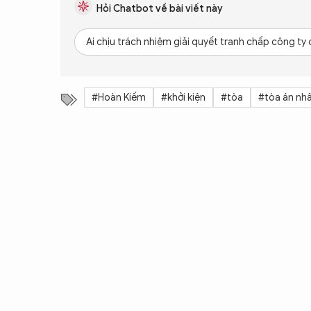
Hỏi Chatbot về bài viết này
Ai chịu trách nhiệm giải quyết tranh chấp công ty
#Hoàn Kiếm
#khởi kiện
#tòa
#tòa án nh