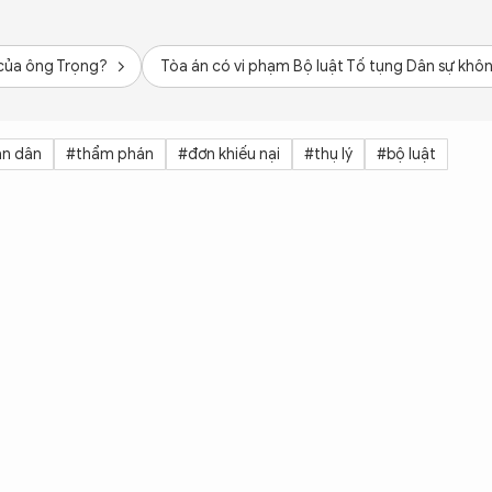
 của ông Trọng?
Tòa án có vi phạm Bộ luật Tố tụng Dân sự khô
ân dân
#thẩm phán
#đơn khiếu nại
#thụ lý
#bộ luật