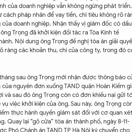
oanh của doanh nghiệp vẫn không ngừng phát triển.
 cách pháp nhân để vay tiền, chi tiêu không rõ rà
 của doanh nghiệp. Nhận thấy vị giám đốc có dấu
ông Trọng đã khởi kiện đối tác ra Tòa Kinh tế
thành. Nội dung ông Trọng đề nghị tòa án giải quyế
 rõ ràng các khoản thu, chi của công ty, trong đó c
 1 tháng sau ông Trọng mới nhận được thông báo c
iện của nguyên đơn xuống TAND quận Hoàn Kiếm gi
 đợi và sau đó ông Trọng còn có đơn khiếu nại gửi tớ
vụ việc khởi kiện của ông. Sau này, ông Trọng cò
iếm thực hành quyền giám sát đối với cơ quan xé
g. Quay lại “gõ cửa” tòa án thành phố, ngày 8-11-
 được Phó Chánh án TAND TP Hà Nội ký chuyển cho