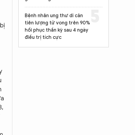
Bệnh nhân ung thư di căn
tiên lượng tử vong trên 90%
bị
hồi phục thần kỳ sau 4 ngày
điều trị tích cực
y
ụ
n
ữa
3,
ị
ếm