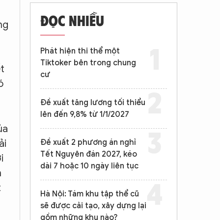
ĐỌC NHIỀU
ng
Phát hiện thi thể một
Tiktoker bên trong chung
t
cư
ó
Đề xuất tăng lương tối thiểu
lên đến 9,8% từ 1/1/2027
ủa
ải
Đề xuất 2 phương án nghỉ
Tết Nguyên đán 2027, kéo
i
dài 7 hoặc 10 ngày liên tục
n
t
Hà Nội: Tám khu tập thể cũ
sẽ được cải tạo, xây dựng lại
gồm những khu nào?