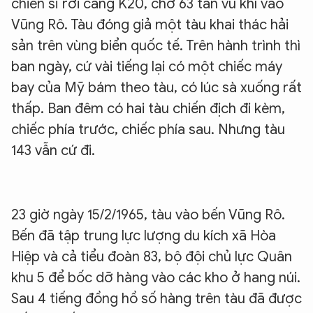
chiến sĩ rời cảng K20, chở 63 tấn vũ khí vào
Vũng Rô. Tàu đóng giả một tàu khai thác hải
sản trên vùng biển quốc tế. Trên hành trình thì
ban ngày, cứ vài tiếng lại có một chiếc máy
bay của Mỹ bám theo tàu, có lúc sà xuống rất
thấp. Ban đêm có hai tàu chiến địch đi kèm,
chiếc phía trước, chiếc phía sau. Nhưng tàu
143 vẫn cứ đi.
23 giờ ngày 15/2/1965, tàu vào bến Vũng Rô.
Bến đã tập trung lực lượng du kích xã Hòa
Hiệp và cả tiểu đoàn 83, bộ đội chủ lực Quân
khu 5 để bốc dỡ hàng vào các kho ở hang núi.
Sau 4 tiếng đồng hồ số hàng trên tàu đã được