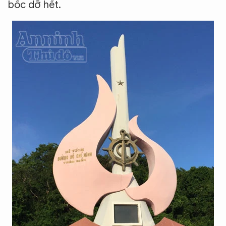
bốc dỡ hết.