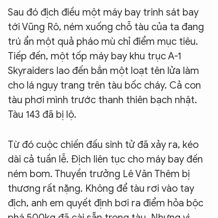
Sau đó địch điều một máy bay trinh sát bay
tới Vũng Rô, ném xuống chỗ tàu của ta đang
trú ẩn một quả pháo mù chỉ điểm mục tiêu.
Tiếp đến, một tốp máy bay khu trục A-1
Skyraiders lao đến bắn một loạt tên lửa làm
cho lá ngụy trang trên tàu bốc cháy. Cả con
tàu phơi mình trước thanh thiên bạch nhật.
Tàu 143 đã bị lộ.
Từ đó cuộc chiến đấu sinh tử đã xảy ra, kéo
dài cả tuần lễ. Địch liên tục cho máy bay đến
ném bom. Thuyền trưởng Lê Văn Thêm bị
thương rất nặng. Không để tàu rơi vào tay
địch, anh em quyết định bơi ra điểm hỏa bộc
phá 500kg đã cài sẵn trong tàu. Nhưng vì