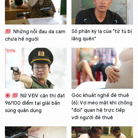
Số phận kỳ lạ của "tử tù bị
Những nỗi đau da cam
lãng quên"
chưa hề nguôi
Góc khuất nghề đẻ thuê
Nữ VĐV cận thị đạt
(6): Vợ méo mặt khi chồng
96/100 điểm tại giải bắn
"đòi" quan hệ trực tiếp
súng quân dụng
với người đẻ thuê