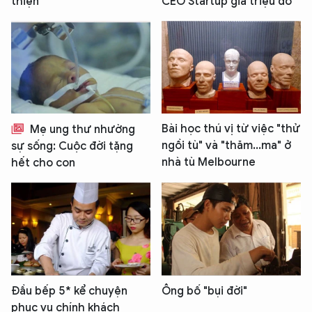
thiện
CEO Startup giá triệu đô
Bài học thú vị từ việc "thử
Mẹ ung thư nhường
ngồi tù" và "thăm...ma" ở
sự sống: Cuộc đời tặng
nhà tù Melbourne
hết cho con
Đầu bếp 5* kể chuyện
Ông bố "bụi đời"
phục vụ chính khách