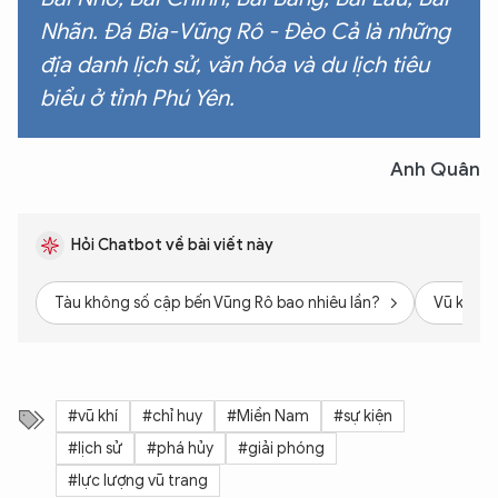
Nhãn. Đá Bia-Vũng Rô - Đèo Cả là những
địa danh lịch sử, văn hóa và du lịch tiêu
biểu ở tỉnh Phú Yên.
Anh Quân
Hỏi Chatbot về bài viết này
Tàu không số cập bến Vũng Rô bao nhiêu lần?
Vũ khí c
#vũ khí
#chỉ huy
#Miền Nam
#sự kiện
#lịch sử
#phá hủy
#giải phóng
#lực lượng vũ trang