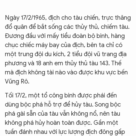
XIN CHÀO,
Ngày 17/2/1965, địch cho tàu chiến, trực thăng
đổ quân để bắt sống các thủy thủ, chiếm tàu.
TÔI LÀ CHATBOT CỦA
Đương đầu với mấy tiểu đoàn bộ binh, hàng
chục chiếc máy bay của địch, bên ta chỉ có
Hãy hỏi tôi bất kỳ điều gì bạn cần biết về
một trung đội du kích, 2 tiểu đội vũ trang địa
An Ninh Thủ Đô nhé. Tôi sẵn sàng hỗ trợ!
phương và 18 anh em thủy thủ tàu 143. Thế
mà địch không tài nào vào được khu vực bến
Vũng Rô.
Tối 17/2, một tổ công binh được phái đến
dùng bộc phá hỗ trợ để hủy tàu. Song bộc
phá gài sẵn của tàu vẫn không nổ, nên tàu
không phá hủy hoàn toàn được. Gần một
tuần đánh nhau với lực lượng địch đông gấp