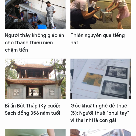
Người thầy không giáo án
Thiện nguyện qua tiếng
cho thanh thiếu niên
hát
chậm tiến
Bí ẩn Bút Tháp (Kỳ cuối):
Góc khuất nghề đẻ thuê
Sách đồng 356 năm tuổi
(5): Người thuê "phủi tay"
vì thai nhi là con gái