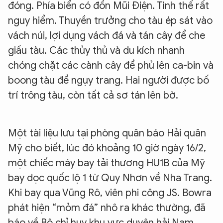
đóng. Phía biển có đồn Mũi Điện. Tình thế rất
nguy hiểm. Thuyền trưởng cho tàu ép sát vào
vách núi, lợi dụng vách đá và tán cây để che
giấu tàu. Các thủy thủ và du kích nhanh
chóng chặt các cành cây để phủ lên ca-bin và
boong tàu để ngụy trang. Hai người được bố
trí trông tàu, còn tất cả sơ tán lên bờ.
Một tài liệu lưu tại phòng quân báo Hải quân
Mỹ cho biết, lúc đó khoảng 10 giờ ngày 16/2,
một chiếc máy bay tải thương HU1B của Mỹ
bay dọc quốc lộ 1 từ Quy Nhơn về Nha Trang.
Khi bay qua Vũng Rô, viên phi công JS. Bowra
phát hiện “mỏm đá” nhô ra khác thường, đã
báo về Bộ chỉ huy khu vực duyên hải Nam