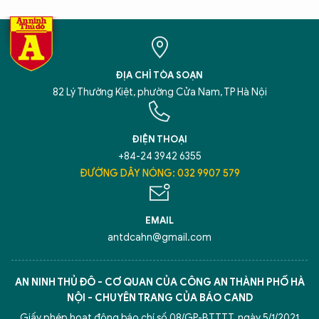
ĐỊA CHỈ TÒA SOẠN
82 Lý Thường Kiệt, phường Cửa Nam, TP Hà Nội
ĐIỆN THOẠI
+84-24 3942 6355
ĐƯỜNG DÂY NÓNG: 032 9907 579
EMAIL
antdcahn@gmail.com
AN NINH THỦ ĐÔ - CƠ QUAN CỦA CÔNG AN THÀNH PHỐ HÀ
NỘI - CHUYÊN TRANG CỦA BÁO CAND
Giấy phép hoạt động báo chí số 08/GP-BTTTT, ngày 5/1/2021