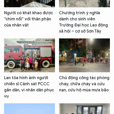
Người có khát khao được
Chương trình ý nghĩa
“chìm nổi” với thân phận
dành cho sinh viên
của nhân vật
Trường Đại học Lao động
xã hội – cơ sở Sơn Tây
Lan tỏa hình ảnh người
Chủ động công tác phòng
chiến sĩ Cảnh sát PCCC
cháy, chữa cháy và cứu
gần dân, vì nhân dân phục
nạn, cứu hộ mùa mưa bão
vụ