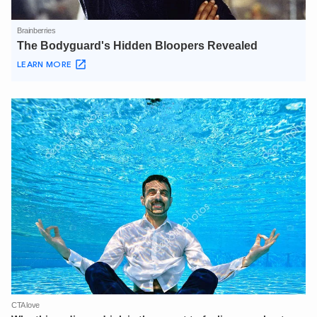
XIN CHÀO,
TÔI LÀ CHATBOT CỦA
Hãy hỏi tôi bất kỳ điều gì bạn cần biết về
An Ninh Thủ Đô nhé. Tôi sẵn sàng hỗ trợ!