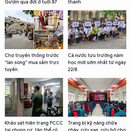
Gươm qua đời ở tuổi 87
thành
Chợ truyền thống trước
Cả nước tựu trường năm
“làn sóng” mua sắm trực
học mới sớm nhất từ ngày
tuyến
22/8
Khảo sát hiện trạng PCCC
Trang bị kỹ năng chữa
tại chung cư, tập thể cũ
cháy, cứu nạn, cứu hộ cho