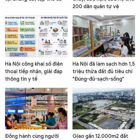
200 dân quân tự vệ
Hà Nội công khai số điện
Hà Nội đã làm sạch hơn 1,5
thoại tiếp nhận, giải đáp
triệu thửa đất đủ tiêu chí
thông tin y tế
"Đúng-đủ-sạch-sống"
Đồng hành cùng người
Giao gần 12.000m2 đất