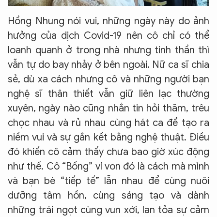
Hồng Nhung nói vui, những ngày này do ảnh
hưởng của dịch Covid-19 nên cô chỉ có thể
loanh quanh ở trong nhà nhưng tinh thần thì
vẫn tự do bay nhảy ở bên ngoài. Nữ ca sĩ chia
sẻ, dù xa cách nhưng cô và những người bạn
nghệ sĩ thân thiết vẫn giữ liên lạc thường
xuyên, ngày nào cũng nhắn tin hỏi thăm, trêu
chọc nhau và rủ nhau cùng hát ca để tạo ra
niềm vui và sự gắn kết bằng nghệ thuật. Điều
đó khiến cô cảm thấy chưa bao giờ xúc động
như thế. Cô “Bống” ví von đó là cách mà mình
và bạn bè “tiếp tế” lẫn nhau để cùng nuôi
dưỡng tâm hồn, cùng sáng tạo và dành
những trái ngọt cùng vun xới, lan tỏa sự cảm