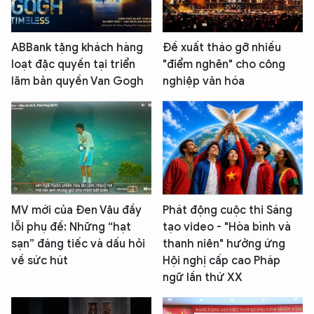
ABBank tặng khách hàng
Đề xuất tháo gỡ nhiều
loạt đặc quyền tại triển
"điểm nghẽn" cho công
lãm bản quyền Van Gogh
nghiệp văn hóa
MV mới của Đen Vâu đầy
Phát động cuộc thi Sáng
lỗi phụ đề: Những “hạt
tạo video - "Hòa bình và
sạn” đáng tiếc và dấu hỏi
thanh niên" hưởng ứng
về sức hút
Hội nghị cấp cao Pháp
ngữ lần thứ XX