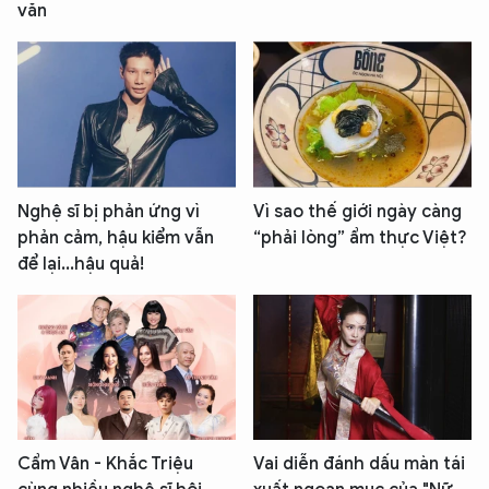
văn
Nghệ sĩ bị phản ứng vì
Vì sao thế giới ngày càng
phản cảm, hậu kiểm vẫn
“phải lòng” ẩm thực Việt?
để lại...hậu quả!
Cẩm Vân - Khắc Triệu
Vai diễn đánh dấu màn tái