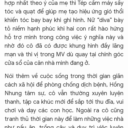
hợp nhất theo ý của mẹ thì Tép cầm máy sấy
tóc và quạt để giúp mẹ tạo hiệu ứng gió thổi
khiến tóc bay bay khi ghi hình. Nữ “diva” bày
tỏ niềm hạnh phúc khi hai con rất hào hứng
hỗ trợ mình trong công việc ý nghĩa này và
nhờ đó cô đã có được khung hình đầy lãng
mạn và thi vị trong MV dù quay tại chính góc
cửa sổ của căn nhà mình đang ở.
Nói thêm về cuộc sống trong thời gian giãn
cách xã hội để phòng chống dịch bệnh, Hồng
Nhung tâm sự, cô vẫn thường xuyên luyện
thanh, tập ca khúc mới để sắp tới thu đĩa, vui
chơi và dạy các con học. Ngoài ra cô cũng
tranh thủ thời gian này để làm những việc nhà
như nấu ăn, trồng cây…và duy trì việc luyện