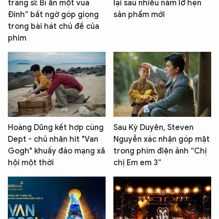
tráng sĩ: Bí ẩn một vua
lại sau nhiều năm lỡ hẹn
Đinh” bất ngờ góp giọng
sản phẩm mới
trong bài hát chủ đề của
phim
Hoàng Dũng kết hợp cùng
Sau Kỳ Duyên, Steven
Dept - chủ nhân hit "Van
Nguyễn xác nhận góp mặt
Gogh" khuấy đảo mạng xã
trong phim điện ảnh “Chị
hội một thời
chị Em em 3”