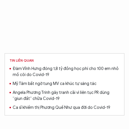
TIN LIÊN QUAN
Đàm Vĩnh Hưng đóng 1,8 tỷ đồng học phí cho 100 em nhỏ
mồ côi do Covid-19
Mỹ Tâm bất ngờ tung MV ca khúc tự sáng tác
Angela Phương Trinh gây tranh cãi vì liên tục PR dùng
“giun đất” chữa Covid-19
XIN CHÀO,
Ca sĩ khiếm thị Phương Quế Như qua đời do Covid-19
TÔI LÀ CHATBOT CỦA