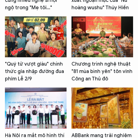
cùng nhiều nghệ sĩ hội
xuất ngoạn mục của "Nữ
ngộ trong "Mẹ tôi..."
hoàng wushu" Thúy Hiền
"Quý tử vượt giàu" chính
Chương trình nghệ thuật
thức gia nhập đường đua
"81 mùa bình yên" tôn vinh
phim Lễ 2/9
Công an Thủ đô
Hà Nội ra mắt mô hình thí
ABBank mang trải nghiệm