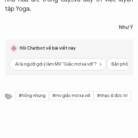
tập Yoga.
Như Ý
Hỏi Chatbot về bài viết này
Ai là người gợi ý làm MV "Giấc mơ xa vời"?
Bản phối MV "
#hồng nhung
#mv giấc mơ xa vời
#nhạc sĩ đức trí