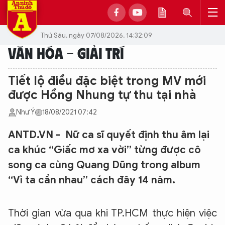
Thứ Sáu, ngày 07/08/2026, 14:32:09
VĂN HÓA - GIẢI TRÍ
Tiết lộ điều đặc biệt trong MV mới
được Hồng Nhung tự thu tại nhà
Như Ý
18/08/2021 07:42
ANTD.VN - Nữ ca sĩ quyết định thu âm lại
ca khúc “Giấc mơ xa vời” từng được cô
song ca cùng Quang Dũng trong album
“Vì ta cần nhau” cách đây 14 năm.
Thời gian vừa qua khi TP.HCM thực hiện việc