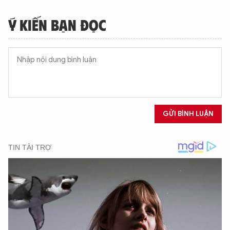
Hãy hỏi tôi bất kỳ điều gì bạn cần biết về
An Ninh Thủ Đô nhé. Tôi sẵn sàng hỗ trợ!
Ý KIẾN BẠN ĐỌC
GỬI BÌNH LUẬN