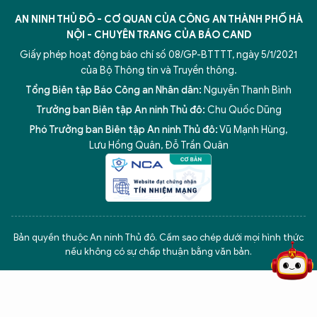
AN NINH THỦ ĐÔ - CƠ QUAN CỦA CÔNG AN THÀNH PHỐ HÀ
NỘI - CHUYÊN TRANG CỦA BÁO CAND
Giấy phép hoạt động báo chí số 08/GP-BTTTT, ngày 5/1/2021
của Bộ Thông tin và Truyền thông.
Tổng Biên tập Báo Công an Nhân dân:
Nguyễn Thanh Bình
Trưởng ban Biên tập An ninh Thủ đô:
Chu Quốc Dũng
Phó Trưởng ban Biên tập An ninh Thủ đô:
Vũ Mạnh Hùng
,
Lưu Hồng Quân
,
Đỗ Trần Quân
5 điểm nghẽn của Hà Nội
giải pháp xử lý điểm nghẽn của
Bản quyền thuộc An ninh Thủ đô. Cấm sao chép dưới mọi hình thức
nếu không có sự chấp thuận bằng văn bản.