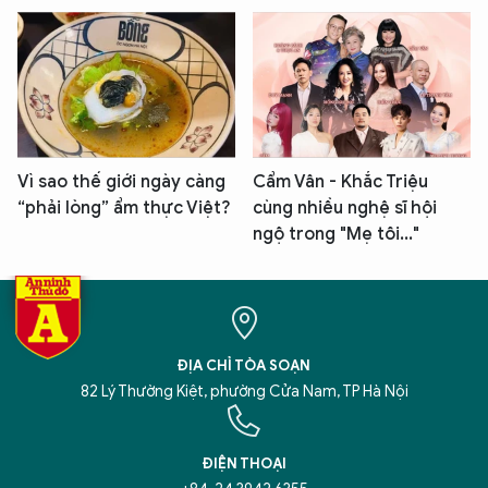
Vì sao thế giới ngày càng
Cẩm Vân - Khắc Triệu
“phải lòng” ẩm thực Việt?
cùng nhiều nghệ sĩ hội
ngộ trong "Mẹ tôi..."
ĐỊA CHỈ TÒA SOẠN
82 Lý Thường Kiệt, phường Cửa Nam, TP Hà Nội
ĐIỆN THOẠI