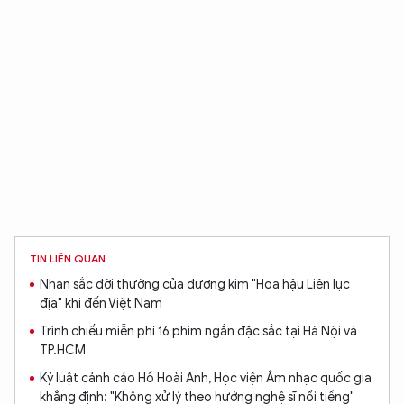
XIN CHÀO,
TÔI LÀ CHATBOT CỦA
TIN LIÊN QUAN
Hãy hỏi tôi bất kỳ điều gì bạn cần biết về
Nhan sắc đời thường của đương kim "Hoa hậu Liên lục
An Ninh Thủ Đô nhé. Tôi sẵn sàng hỗ trợ!
địa" khi đến Việt Nam
Trình chiếu miễn phí 16 phim ngắn đặc sắc tại Hà Nội và
TP.HCM
Kỷ luật cảnh cáo Hồ Hoài Anh, Học viện Âm nhạc quốc gia
khẳng định: "Không xử lý theo hướng nghệ sĩ nổi tiếng"