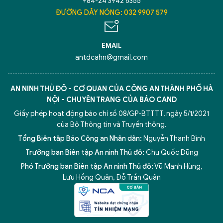
+84-24 3942 6355
ĐƯỜNG DÂY NÓNG: 032 9907 579
EMAIL
antdcahn@gmail.com
AN NINH THỦ ĐÔ - CƠ QUAN CỦA CÔNG AN THÀNH PHỐ HÀ
NỘI - CHUYÊN TRANG CỦA BÁO CAND
Giấy phép hoạt động báo chí số 08/GP-BTTTT, ngày 5/1/2021
của Bộ Thông tin và Truyền thông.
Tổng Biên tập Báo Công an Nhân dân:
Nguyễn Thanh Bình
Trưởng ban Biên tập An ninh Thủ đô:
Chu Quốc Dũng
Phó Trưởng ban Biên tập An ninh Thủ đô:
Vũ Mạnh Hùng
,
Lưu Hồng Quân
,
Đỗ Trần Quân
5 điểm nghẽn của Hà Nội
giải pháp xử lý điểm nghẽn của