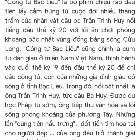
"Công tử Bạc Liêu" là bộ phim chiếu rạp đầu
tiên lấy cảm hứng từ cuộc đời nhiều thăng
trầm của nhân vật cậu ba Trần Trinh Huy nổi
tiếng đầu thế kỷ 20 với lối ăn chơi phóng
khoáng bậc nhất vùng đồng bằng sông Cửu
Long. "Công tử Bạc Liêu" cũng chính là cụm
từ dân gian ở miền Nam Việt Nam, thịnh hành
vào cuối thế kỷ 19 đến đầu thế kỷ 20 để chỉ
các công tử, con của những gia đình giàu có
sống ở tỉnh Bạc Liêu. Trong đó, nổi bật nhất là
ông Trần Trinh Huy, tức cậu Ba Huy. Được du
học Pháp từ sớm, ông tiếp thu văn hóa và lối
sống phóng khoáng của phương Tây. Những
lần "dùng tiền nấu trứng", "đốt tiền tìm hoa tai
cho người đẹp"... của ông đều trở thành giai