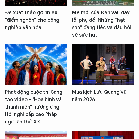
Đề xuất tháo gỡ nhiều
MV mới của Đen Vâu đầy
"điểm nghẽn" cho công
lỗi phụ đề: Những “hạt
nghiệp văn hóa
sạn” đáng tiếc và dấu hỏi
về sức hút
Phát động cuộc thi Sáng
Mùa kịch Lưu Quang Vũ
tạo video - "Hòa bình và
năm 2026
thanh niên" hưởng ứng
Hội nghị cấp cao Pháp
ngữ lần thứ XX