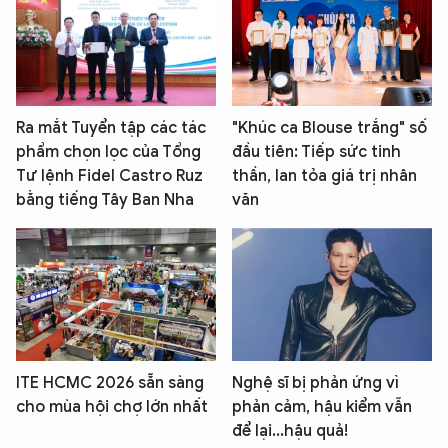
Ra mắt Tuyển tập các tác
"Khúc ca Blouse trắng" số
phẩm chọn lọc của Tổng
đầu tiên: Tiếp sức tinh
Tư lệnh Fidel Castro Ruz
thần, lan tỏa giá trị nhân
bằng tiếng Tây Ban Nha
văn
ITE HCMC 2026 sẵn sàng
Nghệ sĩ bị phản ứng vì
cho mùa hội chợ lớn nhất
phản cảm, hậu kiểm vẫn
để lại...hậu quả!