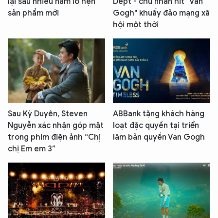
lại sau nhiều năm lỡ hẹn
Dept - chủ nhân hit "Van
sản phẩm mới
Gogh" khuấy đảo mạng xã
hội một thời
Sau Kỳ Duyên, Steven
ABBank tặng khách hàng
Nguyễn xác nhận góp mặt
loạt đặc quyền tại triển
trong phim điện ảnh “Chị
lãm bản quyền Van Gogh
chị Em em 3”