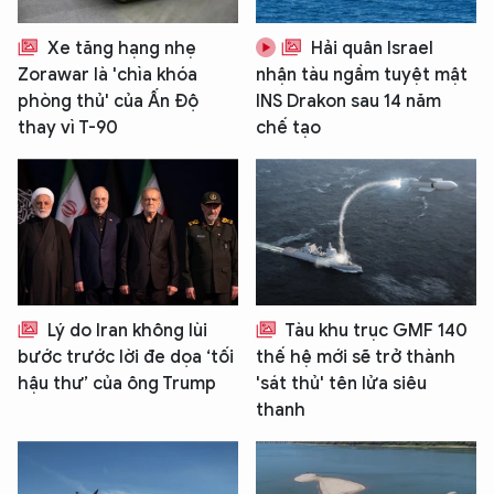
Xe tăng hạng nhẹ
Hải quân Israel
Zorawar là 'chìa khóa
nhận tàu ngầm tuyệt mật
phòng thủ' của Ấn Độ
INS Drakon sau 14 năm
thay vì T-90
chế tạo
Lý do Iran không lùi
Tàu khu trục GMF 140
bước trước lời đe dọa ‘tối
thế hệ mới sẽ trở thành
hậu thư’ của ông Trump
'sát thủ' tên lửa siêu
thanh