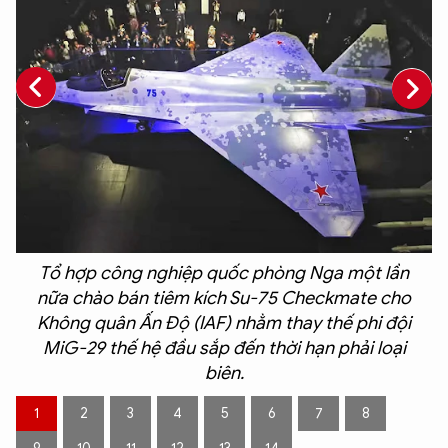
Tổ hợp công nghiệp quốc phòng Nga một lần
nữa chào bán tiêm kích Su-75 Checkmate cho
Không quân Ấn Độ (IAF) nhằm thay thế phi đội
MiG-29 thế hệ đầu sắp đến thời hạn phải loại
biên.
1
2
3
4
5
6
7
8