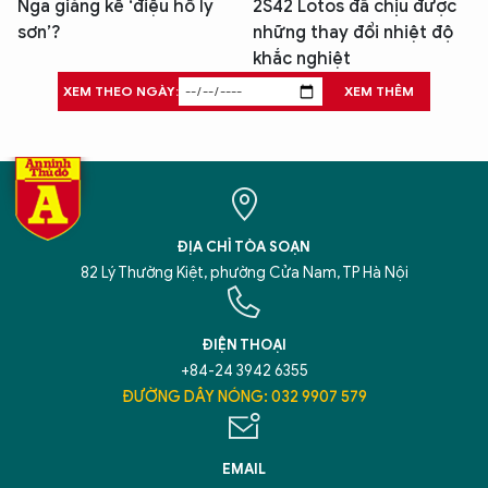
Nga giăng kế ‘điệu hổ ly
2S42 Lotos đã chịu được
sơn’?
những thay đổi nhiệt độ
khắc nghiệt
XEM THEO NGÀY:
XEM THÊM
ĐỊA CHỈ TÒA SOẠN
82 Lý Thường Kiệt, phường Cửa Nam, TP Hà Nội
ĐIỆN THOẠI
+84-24 3942 6355
ĐƯỜNG DÂY NÓNG: 032 9907 579
EMAIL