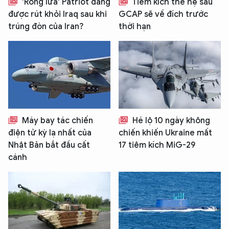
'Rồng lửa' Patriot đang
Tiêm kích thế hệ sáu
được rút khỏi Iraq sau khi
GCAP sẽ về đích trước
trúng đòn của Iran?
thời hạn
Máy bay tác chiến
Hé lộ 10 ngày không
điện tử kỳ lạ nhất của
chiến khiến Ukraine mất
Nhật Bản bắt đầu cất
17 tiêm kích MiG-29
cánh