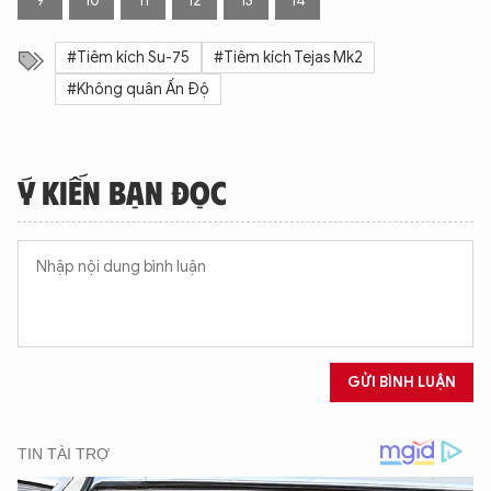
9
10
11
12
13
14
#Tiêm kích Su-75
#Tiêm kích Tejas Mk2
#Không quân Ấn Độ
Ý KIẾN BẠN ĐỌC
GỬI BÌNH LUẬN