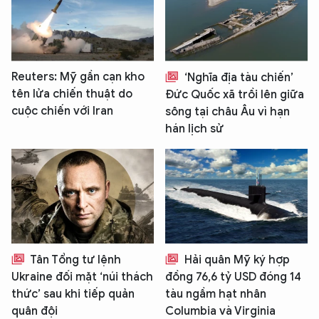
Reuters: Mỹ gần cạn kho
‘Nghĩa địa tàu chiến’
tên lửa chiến thuật do
Đức Quốc xã trồi lên giữa
cuộc chiến với Iran
sông tại châu Âu vì hạn
hán lịch sử
Tân Tổng tư lệnh
Hải quân Mỹ ký hợp
Ukraine đối mặt ‘núi thách
đồng 76,6 tỷ USD đóng 14
thức’ sau khi tiếp quản
tàu ngầm hạt nhân
quân đội
Columbia và Virginia