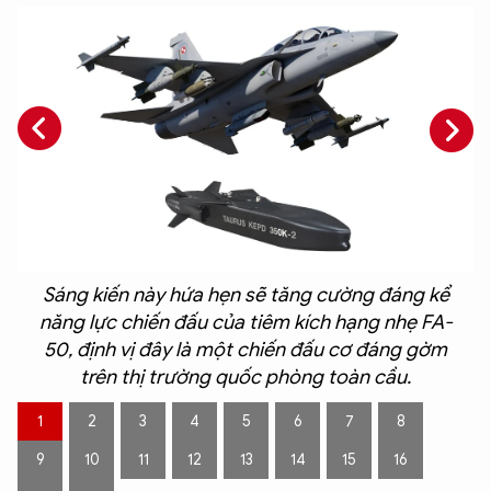
Sáng kiến ​​này hứa hẹn sẽ tăng cường đáng kể
năng lực chiến đấu của tiêm kích hạng nhẹ FA-
50, định vị đây là một chiến đấu cơ đáng gờm
trên thị trường quốc phòng toàn cầu.
1
2
3
4
5
6
7
8
9
10
11
12
13
14
15
16