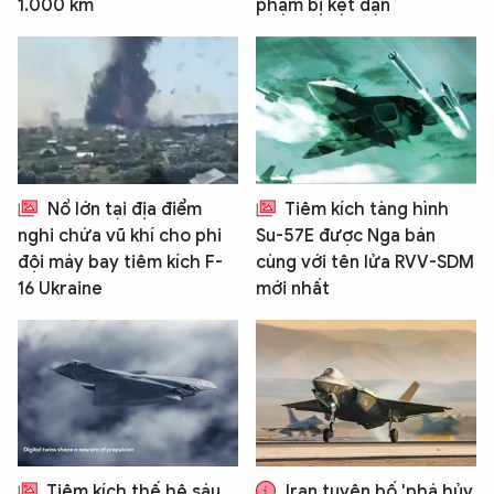
1.000 km
phạm bị kẹt đạn
Nổ lớn tại địa điểm
Tiêm kích tàng hình
nghi chứa vũ khí cho phi
Su-57E được Nga bán
đội máy bay tiêm kích F-
cùng với tên lửa RVV-SDM
16 Ukraine
mới nhất
Tiêm kích thế hệ sáu
Iran tuyên bố 'phá hủy