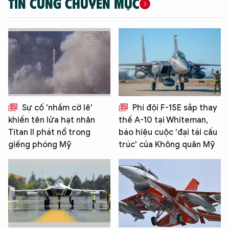
TIN CÙNG CHUYÊN MỤC
Sự cố 'nhầm cờ lê'
Phi đội F-15E sắp thay
khiến tên lửa hạt nhân
thế A-10 tại Whiteman,
XIN CHÀO,
Titan II phát nổ trong
báo hiệu cuộc 'đại tái cấu
giếng phóng Mỹ
trúc' của Không quân Mỹ
TÔI LÀ CHATBOT CỦA
Hãy hỏi tôi bất kỳ điều gì bạn cần biết về
An Ninh Thủ Đô nhé. Tôi sẵn sàng hỗ trợ!