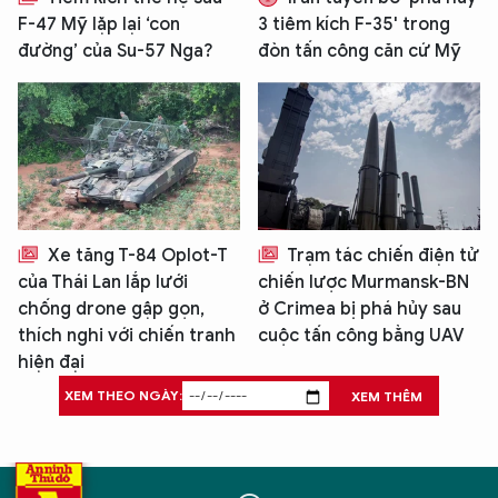
F-47 Mỹ lặp lại ‘con
3 tiêm kích F-35' trong
đường’ của Su-57 Nga?
đòn tấn công căn cứ Mỹ
Xe tăng T-84 Oplot-T
Trạm tác chiến điện tử
của Thái Lan lắp lưới
chiến lược Murmansk-BN
chống drone gập gọn,
ở Crimea bị phá hủy sau
thích nghi với chiến tranh
cuộc tấn công bằng UAV
hiện đại
XEM THEO NGÀY:
XEM THÊM