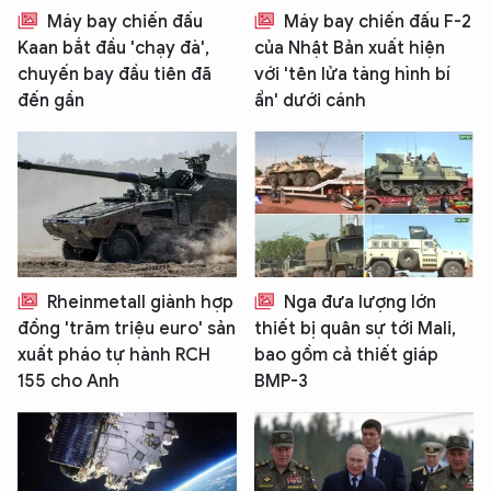
Máy bay chiến đấu
Máy bay chiến đấu F-2
Kaan bắt đầu 'chạy đà',
của Nhật Bản xuất hiện
chuyến bay đầu tiên đã
với 'tên lửa tàng hình bí
đến gần
ẩn' dưới cánh
Rheinmetall giành hợp
Nga đưa lượng lớn
đồng 'trăm triệu euro' sản
thiết bị quân sự tới Mali,
xuất pháo tự hành RCH
bao gồm cả thiết giáp
155 cho Anh
BMP-3