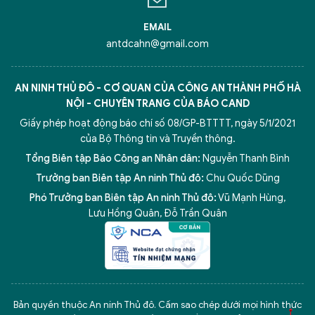
EMAIL
antdcahn@gmail.com
AN NINH THỦ ĐÔ - CƠ QUAN CỦA CÔNG AN THÀNH PHỐ HÀ
NỘI - CHUYÊN TRANG CỦA BÁO CAND
Giấy phép hoạt động báo chí số 08/GP-BTTTT, ngày 5/1/2021
của Bộ Thông tin và Truyền thông.
Tổng Biên tập Báo Công an Nhân dân:
Nguyễn Thanh Bình
Trưởng ban Biên tập An ninh Thủ đô:
Chu Quốc Dũng
Phó Trưởng ban Biên tập An ninh Thủ đô:
Vũ Mạnh Hùng
,
Lưu Hồng Quân
,
Đỗ Trần Quân
5 điểm nghẽn của Hà Nội
giải pháp xử lý điểm nghẽn của
Bản quyền thuộc An ninh Thủ đô. Cấm sao chép dưới mọi hình thức