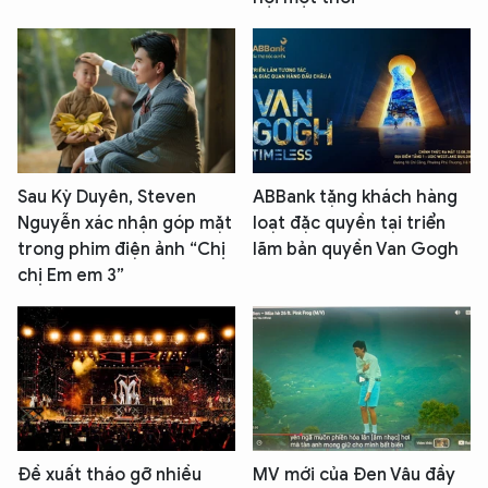
Sau Kỳ Duyên, Steven
ABBank tặng khách hàng
Nguyễn xác nhận góp mặt
loạt đặc quyền tại triển
trong phim điện ảnh “Chị
lãm bản quyền Van Gogh
chị Em em 3”
Đề xuất tháo gỡ nhiều
MV mới của Đen Vâu đầy