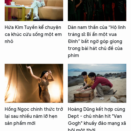
Hứa Kim Tuyền kể chuyện
Dàn nam thần của “Hộ linh
ca khúc cứu sống một em
tráng sĩ: Bí ẩn một vua
nhỏ
Đinh” bất ngờ góp giọng
trong bài hát chủ đề của
phim
Hồng Ngọc chính thức trở
Hoàng Dũng kết hợp cùng
lại sau nhiều năm lỡ hẹn
Dept - chủ nhân hit "Van
sản phẩm mới
Gogh" khuấy đảo mạng xã
hội một thời