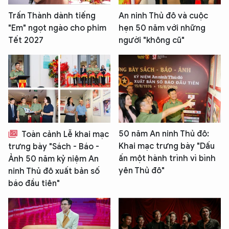
Trấn Thành dành tiếng
An ninh Thủ đô và cuộc
"Em" ngọt ngào cho phim
hẹn 50 năm với những
Tết 2027
người "không cũ"
50 năm An ninh Thủ đô:
Toàn cảnh Lễ khai mạc
Khai mạc trưng bày "Dấu
trưng bày "Sách - Báo -
ấn một hành trình vì bình
Ảnh 50 năm kỷ niệm An
yên Thủ đô"
ninh Thủ đô xuất bản số
báo đầu tiên"