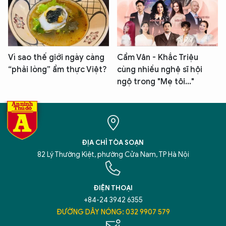
Vì sao thế giới ngày càng
Cẩm Vân - Khắc Triệu
“phải lòng” ẩm thực Việt?
cùng nhiều nghệ sĩ hội
ngộ trong "Mẹ tôi..."
ĐỊA CHỈ TÒA SOẠN
82 Lý Thường Kiệt, phường Cửa Nam, TP Hà Nội
ĐIỆN THOẠI
+84-24 3942 6355
ĐƯỜNG DÂY NÓNG: 032 9907 579