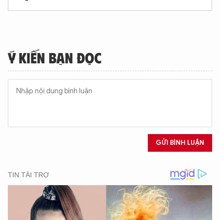
Ý KIẾN BẠN ĐỌC
GỬI BÌNH LUẬN
XIN CHÀO,
TÔI LÀ CHATBOT CỦA