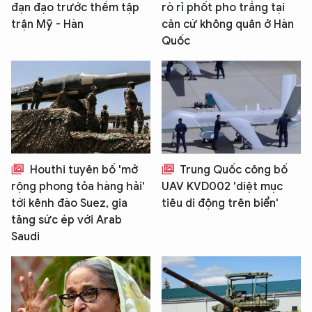
đạn đạo trước thềm tập
rò rỉ phốt pho trắng tại
trận Mỹ - Hàn
căn cứ không quân ở Hàn
Quốc
Houthi tuyên bố 'mở
Trung Quốc công bố
rộng phong tỏa hàng hải'
UAV KVD002 'diệt mục
tới kênh đào Suez, gia
tiêu di động trên biển'
tăng sức ép với Arab
Saudi