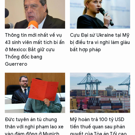
Thông tin mới nhất về vụ
Cựu Đại sứ Ukraine tại Mỹ
43 sinh viên mất tích bí ẩn
bị điều tra vì nghi làm giàu
ở Mexico: Bắt giữ cựu
bất hợp pháp
Thống đốc bang
Guerrero
Đức tuyên án tù chung
Mỹ hoàn trả 100 tỷ USD
thân với nghi phạm lao xe
tiền thuế quan sau phán
vào đám đông ở Munich
quyết của Tòa án Tối cao