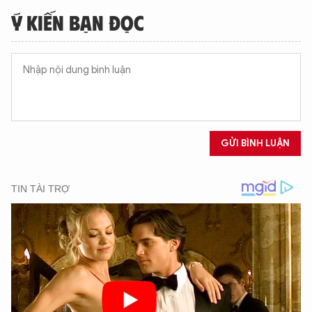
Ý KIẾN BẠN ĐỌC
GỬI BÌNH LUẬN
XIN CHÀO,
TÔI LÀ CHATBOT CỦA
Hãy hỏi tôi bất kỳ điều gì bạn cần biết về
An Ninh Thủ Đô nhé. Tôi sẵn sàng hỗ trợ!