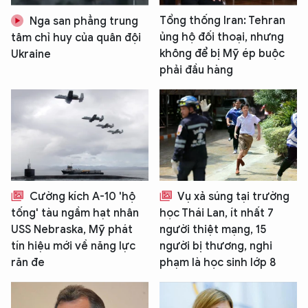
Tổng thống Iran: Tehran
Nga san phẳng trung
ủng hộ đối thoại, nhưng
tâm chỉ huy của quân đội
không để bị Mỹ ép buộc
Ukraine
phải đầu hàng
Cường kích A-10 'hộ
Vụ xả súng tại trường
tống' tàu ngầm hạt nhân
học Thái Lan, ít nhất 7
USS Nebraska, Mỹ phát
người thiệt mạng, 15
tín hiệu mới về năng lực
người bị thương, nghi
răn đe
phạm là học sinh lớp 8