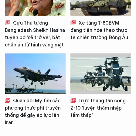
Cựu Thủ tướng
Xe tăng T-80BVM
Bangladesh Sheikh Hasina
đang tiến hóa theo thực
tuyên bố 'sẽ trở về', bất
tế chiến trường Đông Âu
chấp án tử hình vắng mặt
Quân đội Mỹ tìm các
Trực thăng tấn công
phương thức phi truyền
Z-10 'luyện thâm nhập
thống để gây áp lực lên
tầm thấp'
Iran