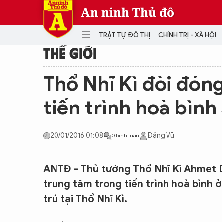
An ninh Thủ đô
TRẬT TỰ ĐÔ THỊ
CHÍNH TRỊ - XÃ HỘI
THẾ GIỚI
DANH MỤC
Thổ Nhĩ Kì đòi đóng
TRẬT TỰ ĐÔ THỊ
CHÍ
tiến trình hoà bình
THẾ GIỚI
PH
Quân sự
20/01/2016 01:08
Đặng Vũ
0 bình luận
THÀNH PHỐ THÔNG MINH
VĂ
THỂ THAO
SỐ
KINH DOANH
MU
ANTĐ - Thủ tướng Thổ Nhĩ Kì Ahmet D
trung tâm trong tiến trình hoà bình ở
trú tại Thổ Nhĩ Kì.