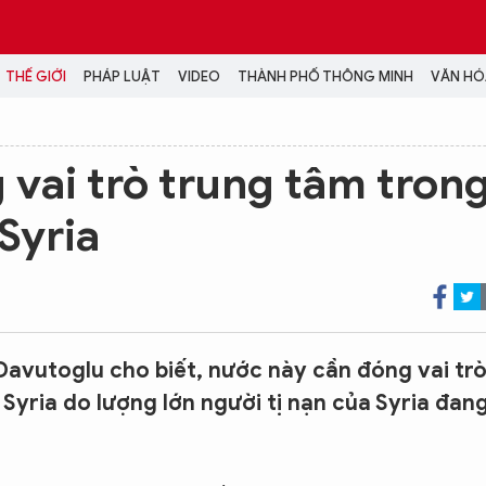
THẾ GIỚI
PHÁP LUẬT
VIDEO
THÀNH PHỐ THÔNG MINH
VĂN HÓA
MEDIA
 vai trò trung tâm tron
NH TRỊ - XÃ HỘI
VIDEO
 Syria
Đại hội Đảng
PODCAST
ÁP LUẬT
ẢNH
LONGFORM
N HÓA - GIẢI TRÍ
INFOGRAPHIC
NG Ở HÀ NỘI
LỊCH VẠN SỰ
LTIMEDIA
avutoglu cho biết, nước này cần đóng vai tr
Podcast
 Syria do lượng lớn người tị nạn của Syria đan
Video
Ảnh
Infographic