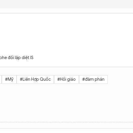
he đối lập diệt IS
#Mỹ
#Liên Hợp Quốc
#Hồi giáo
#đàm phán