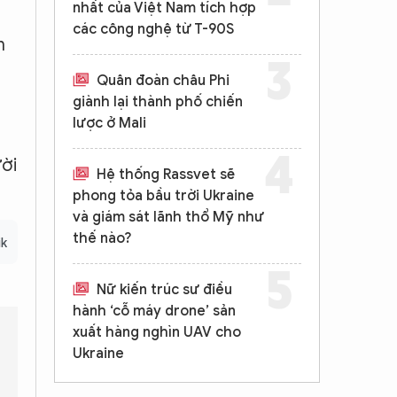
nhất của Việt Nam tích hợp
các công nghệ từ T-90S
n
Quân đoàn châu Phi
giành lại thành phố chiến
lược ở Mali
ười
Hệ thống Rassvet sẽ
phong tỏa bầu trời Ukraine
và giám sát lãnh thổ Mỹ như
thế nào?
ik
Nữ kiến trúc sư điều
hành ‘cỗ máy drone’ sản
xuất hàng nghìn UAV cho
Ukraine
Kurd tham gia đàm phán?
Vai trò của Thổ Nhĩ Kỳ trong tiến trình 