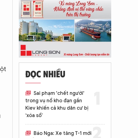
đột
ĐỌC NHIỀU
Sai phạm 'chết người'
trong vụ nổ kho đạn gần
Kiev khiến cả khu dân cư bị
u
‘xóa sổ’
Báo Nga: Xe tăng T-1 mới