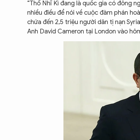
“Thổ Nhĩ Kì đang là quốc gia có đông ng
CON ĐƯỜNG KHỞI NGHIỆP
nhiều điều để nói về cuộc đàm phán hoà 
chứa đến 2,5 triệu người dân tị nạn Syr
Anh David Cameron tại London vào hôm