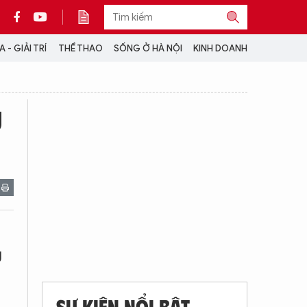
 - GIẢI TRÍ
THỂ THAO
SỐNG Ở HÀ NỘI
KINH DOANH
THÔNG TIN THÊM
g
CỘNG TÁC VỚI ANTĐ
TRA CỨU XE
HOTLINE: 032 9907 579
ò
g
SỰ KIỆN NỔI BẬT