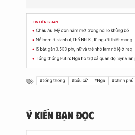
TIN LIÊN QUAN
Châu Âu, Mỹ đón năm mới trong nỗi lo khủng bố
Nổ bom ở Istanbul, Thổ Nhĩ Kì, 10 người thiệt mạng
IS bắt gần 3.500 phụ nữ và trẻ nhỏ làm nô lệ ở Iraq
Tổng thống Putin: Nga hỗ trợ cả quân đội Syria lẫn p
#tổng thống
#bầu cử
#Nga
#chính phủ
Ý KIẾN BẠN ĐỌC