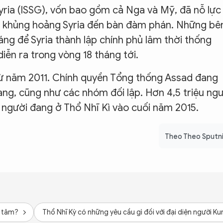
yria (ISSG), vốn bao gồm cả Nga và Mỹ, đã nỗ lực
ộc khủng hoảng Syria đến bàn đàm phán. Những bê
háng để Syria thành lập chính phủ lâm thời thống
iễn ra trong vòng 18 tháng tới.
 từ năm 2011. Chính quyền Tổng thống Assad đang
ang, cũng như các nhóm đối lập. Hơn 4,5 triệu ng
iệu người đang ở Thổ Nhĩ Kì vào cuối năm 2015.
Theo Theo Sputn
g tâm?
Thổ Nhĩ Kỳ có những yêu cầu gì đối với đại diện người 