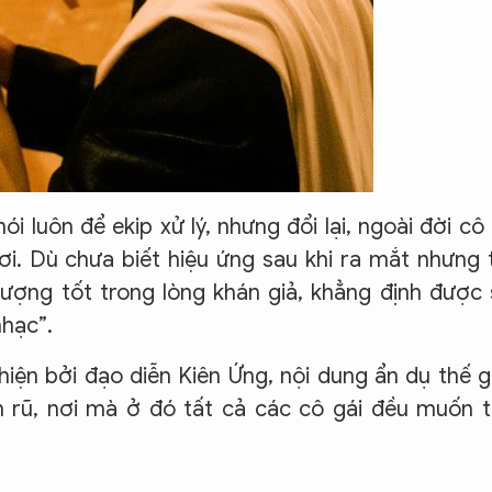
nói luôn để ekip xử lý, nhưng đổi lại, ngoài đời cô
ơi. Dù chưa biết hiệu ứng sau khi ra mắt nhưng 
ợng tốt trong lòng khán giả, khẳng định được
nhạc”.
iện bởi đạo diễn Kiên Ứng, nội dung ẩn dụ thế g
 rũ, nơi mà ở đó tất cả các cô gái đều muốn t