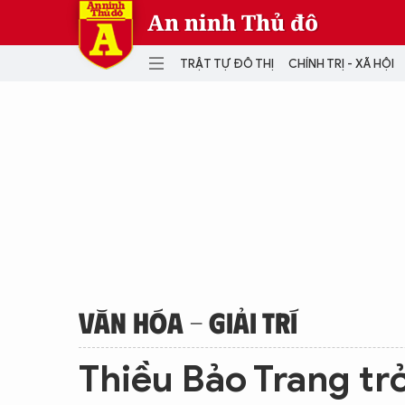
An ninh Thủ đô
TRẬT TỰ ĐÔ THỊ
CHÍNH TRỊ - XÃ HỘI
DANH MỤC
TRẬT TỰ ĐÔ THỊ
CHÍ
THẾ GIỚI
PH
Quân sự
THÀNH PHỐ THÔNG MINH
VĂ
THỂ THAO
SỐ
KINH DOANH
MU
VĂN HÓA - GIẢI TRÍ
Thiều Bảo Trang tr