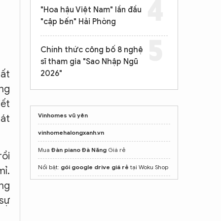
"Hoa hậu Việt Nam" lần đầu
"cập bến" Hải Phòng
Chính thức công bố 8 nghệ
sĩ tham gia "Sao Nhập Ngũ
hất
2026"
ững
iết
Vinhomes vũ yên
hát
vinhomehalongxanh.vn
Mua
Đàn piano Đà Nãng
Giá rẻ
rồi
Nổi bật:
gói google drive giá rẻ
tại Woku Shop
mỉ.
ong
Top 30
mẫu loa nghe nhạc
bán chạy nhất
 sự
Mua ghế Massage toàn thân tại
poongsankorea.vn