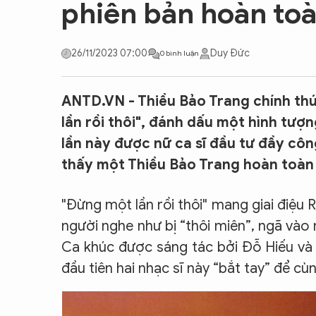
phiên bản hoàn to
CON ĐƯỜNG KHỞI NGHIỆP
26/11/2023 07:00
Duy Đức
0 bình luận
ANTD.VN - Thiều Bảo Trang chính thứ
lần rồi thôi", đánh dấu một hình tượ
lần này được nữ ca sĩ đầu tư đầy côn
thấy một Thiều Bảo Trang hoàn toàn 
"Đừng một lần rồi thôi" mang giai điệu R
người nghe như bị “thôi miên”, ngã vào 
Ca khúc được sáng tác bởi Đỗ Hiếu và 
đầu tiên hai nhạc sĩ này “bắt tay” để 