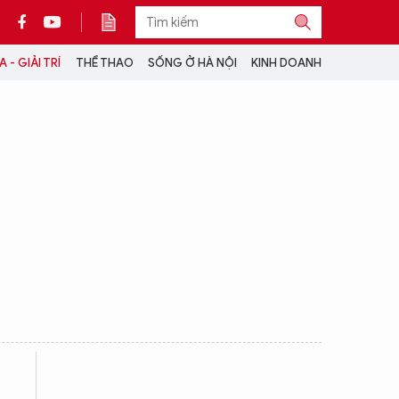
 - GIẢI TRÍ
THỂ THAO
SỐNG Ở HÀ NỘI
KINH DOANH
THÔNG TIN THÊM
CỘNG TÁC VỚI ANTĐ
TRA CỨU XE
HOTLINE: 032 9907 579