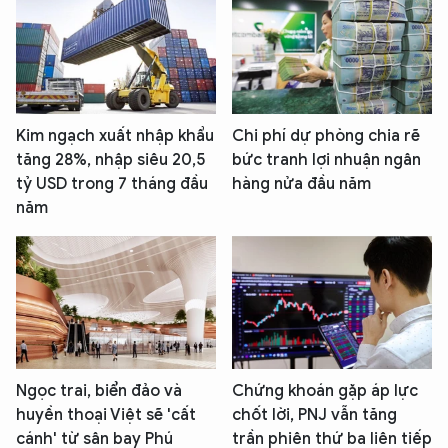
Kim ngạch xuất nhập khẩu
Chi phí dự phòng chia rẽ
tăng 28%, nhập siêu 20,5
bức tranh lợi nhuận ngân
tỷ USD trong 7 tháng đầu
hàng nửa đầu năm
năm
Ngọc trai, biển đảo và
Chứng khoán gặp áp lực
huyền thoại Việt sẽ 'cất
chốt lời, PNJ vẫn tăng
cánh' từ sân bay Phú
trần phiên thứ ba liên tiếp