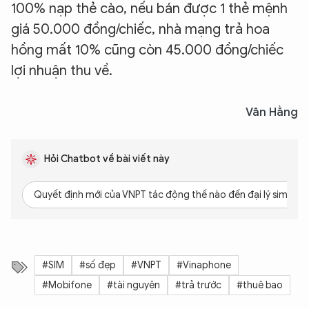
100% nạp thẻ cào, nếu bán được 1 thẻ mệnh
giá 50.000 đồng/chiếc, nhà mạng trả hoa
hồng mất 10% cũng còn 45.000 đồng/chiếc
lợi nhuận thu về.
Vân Hằng
Hỏi Chatbot về bài viết này
Quyết định mới của VNPT tác động thế nào đến đại lý sim số?
#SIM
#số đẹp
#VNPT
#Vinaphone
#Mobifone
#tài nguyên
#trả trước
#thuê bao