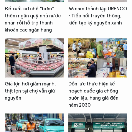
Đề xuất cơ chế “bơm”
66 năm thành lập URENCO
thêm ngân quỹ nhà nước
- Tiếp nối truyền thống,
nhàn rỗi hỗ trợ thanh
kiến tạo kỷ nguyên xanh
khoản các ngân hàng
Giá lợn hơi giảm mạnh,
Dồn lực thực hiện kế
thịt lợn tại chợ vẫn giữ
hoạch quốc gia chống
nguyên
buôn lậu, hàng giả đến
năm 2030