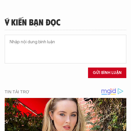
Ý KIẾN BẠN ĐỌC
XIN CHÀO,
GỬI BÌNH LUẬN
TÔI LÀ CHATBOT CỦA
Hãy hỏi tôi bất kỳ điều gì bạn cần biết về
An Ninh Thủ Đô nhé. Tôi sẵn sàng hỗ trợ!