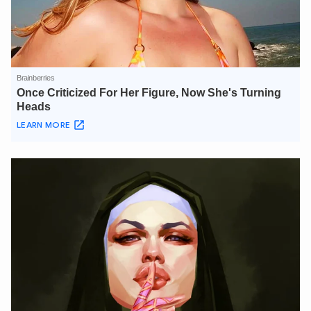
XIN CHÀO,
TÔI LÀ CHATBOT CỦA
Hãy hỏi tôi bất kỳ điều gì bạn cần biết về
An Ninh Thủ Đô nhé. Tôi sẵn sàng hỗ trợ!