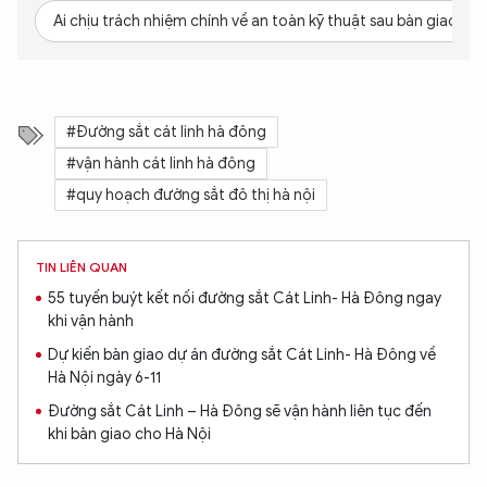
Ai chịu trách nhiệm chính về an toàn kỹ thuật sau bàn giao?
Hãy hỏi tôi bất kỳ điều gì bạn cần biết về
An Ninh Thủ Đô nhé. Tôi sẵn sàng hỗ trợ!
#Đường sắt cát linh hà đông
#vận hành cát linh hà đông
#quy hoạch đường sắt đô thị hà nội
TIN LIÊN QUAN
55 tuyến buýt kết nối đường sắt Cát Linh- Hà Đông ngay
khi vận hành
Dự kiến bàn giao dự án đường sắt Cát Linh- Hà Đông về
Hà Nội ngày 6-11
Đường sắt Cát Linh – Hà Đông sẽ vận hành liên tục đến
khi bàn giao cho Hà Nội