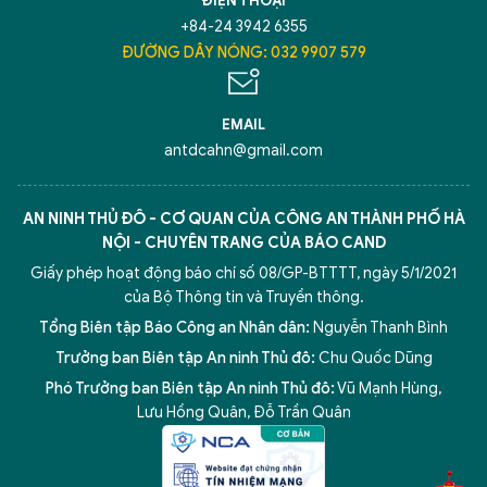
ĐIỆN THOẠI
+84-24 3942 6355
ĐƯỜNG DÂY NÓNG: 032 9907 579
EMAIL
antdcahn@gmail.com
AN NINH THỦ ĐÔ - CƠ QUAN CỦA CÔNG AN THÀNH PHỐ HÀ
NỘI - CHUYÊN TRANG CỦA BÁO CAND
Giấy phép hoạt động báo chí số 08/GP-BTTTT, ngày 5/1/2021
của Bộ Thông tin và Truyền thông.
Tổng Biên tập Báo Công an Nhân dân:
Nguyễn Thanh Bình
Trưởng ban Biên tập An ninh Thủ đô:
Chu Quốc Dũng
Phó Trưởng ban Biên tập An ninh Thủ đô:
Vũ Mạnh Hùng
,
5 điểm nghẽn của Hà Nội
giải pháp xử lý điểm nghẽn của
Lưu Hồng Quân
,
Đỗ Trần Quân