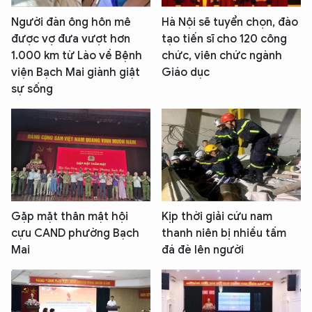
Người đàn ông hôn mê
Hà Nội sẽ tuyển chọn, đào
được vợ đưa vượt hơn
tạo tiến sĩ cho 120 công
1.000 km từ Lào về Bệnh
chức, viên chức ngành
viện Bạch Mai giành giật
Giáo dục
sự sống
Gặp mặt thân mật hội
Kịp thời giải cứu nam
cựu CAND phường Bạch
thanh niên bị nhiều tấm
Mai
đá đè lên người