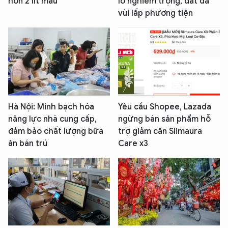
hơn 2 lít máu
lở nghiêm trọng, đất đá
vùi lấp phương tiện
Hà Nội: Minh bạch hóa
Yêu cầu Shopee, Lazada
năng lực nhà cung cấp,
ngừng bán sản phẩm hỗ
đảm bảo chất lượng bữa
trợ giảm cân Slimaura
ăn bán trú
Care x3