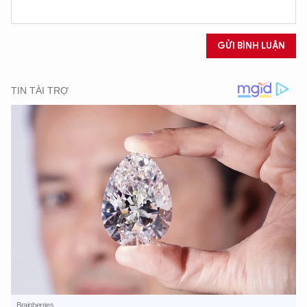
GỬI BÌNH LUẬN
XIN CHÀO,
TÔI LÀ CHATBOT CỦA
Hãy hỏi tôi bất kỳ điều gì bạn cần biết về
An Ninh Thủ Đô nhé. Tôi sẵn sàng hỗ trợ!