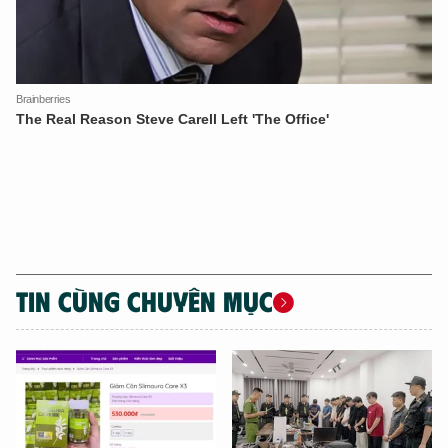
TIN CÙNG CHUYÊN MỤC
XIN CHÀO,
TÔI LÀ CHATBOT CỦA
Hãy hỏi tôi bất kỳ điều gì bạn cần biết về