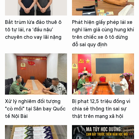
Bắt trùm lừa đảo thuê ô
Phát hiện giấy phép lái xe
tô tự lái, ra ‘đầu nậu’
nghi làm giả cùng hung khí
chuyên cho vay lãi nặng
trên chiếc xe ô tô dừng
đỗ sai quy định
Xử lý nghiêm đối tượng
Bị phạt 12,5 triệu đồng vì
"cò mồi" tại Sân bay Quốc
chia sẻ thông tin sai sự
tế Nội Bài
thật trên mạng xã hội