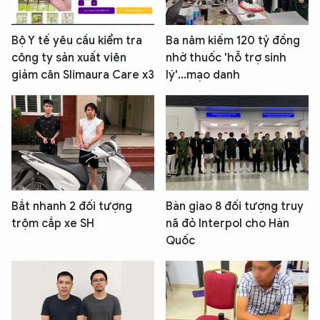
An Ninh Thủ Đô nhé. Tôi sẵn sàng hỗ trợ!
Bộ Y tế yêu cầu kiểm tra
Ba năm kiếm 120 tỷ đồng
công ty sản xuất viên
nhờ thuốc 'hỗ trợ sinh
giảm cân Slimaura Care x3
lý'...mạo danh
Bắt nhanh 2 đối tượng
Bàn giao 8 đối tượng truy
trộm cắp xe SH
nã đỏ Interpol cho Hàn
Quốc