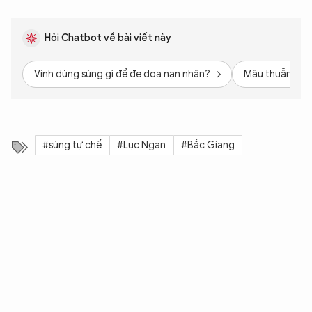
Hỏi Chatbot về bài viết này
Vinh dùng súng gì để đe dọa nạn nhân?
Mâu thuẫn giữa
#súng tự chế
#Lục Ngạn
#Bắc Giang