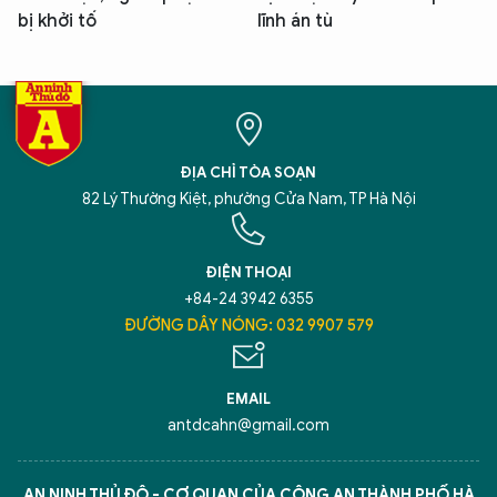
bị khởi tố
lĩnh án tù
ĐỊA CHỈ TÒA SOẠN
82 Lý Thường Kiệt, phường Cửa Nam, TP Hà Nội
ĐIỆN THOẠI
+84-24 3942 6355
ĐƯỜNG DÂY NÓNG: 032 9907 579
EMAIL
antdcahn@gmail.com
AN NINH THỦ ĐÔ - CƠ QUAN CỦA CÔNG AN THÀNH PHỐ HÀ