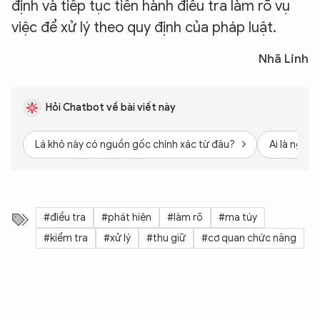
định và tiếp tục tiến hành điều tra làm rõ vụ
việc để xử lý theo quy định của pháp luật.
Nhã Linh
Hỏi Chatbot về bài viết này
Lá khô này có nguồn gốc chính xác từ đâu?
Ai là ngườ
#điều tra
#phát hiện
#làm rõ
#ma túy
#kiểm tra
#xử lý
#thu giữ
#cơ quan chức năng