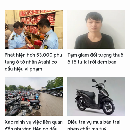
Hãy hỏi tôi bất kỳ điều gì bạn cần biết về
An Ninh Thủ Đô nhé. Tôi sẵn sàng hỗ trợ!
Phát hiện hơn 53.000 phụ
Tạm giam đối tượng thuê
tùng ô tô nhãn Asahi có
ô tô tự lái rồi đem bán
dấu hiệu vi phạm
Xác minh vụ việc liên quan
Điều tra vụ mua bán trái
đến phương tiện có dấu
phép chất ma tuý