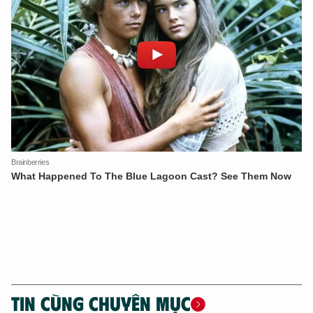
XIN CHÀO,
TIN CÙNG CHUYÊN MỤC
TÔI LÀ CHATBOT CỦA