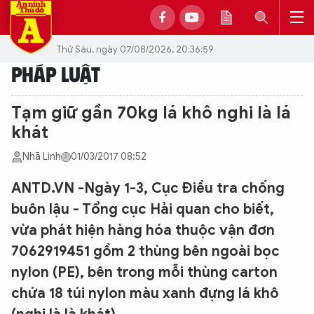
Thứ Sáu, ngày 07/08/2026, 20:36:59
PHÁP LUẬT
Tạm giữ gần 70kg lá khô nghi là lá
khát
Nhã Linh
01/03/2017 08:52
ANTD.VN -Ngày 1-3, Cục Điều tra chống
buôn lậu - Tổng cục Hải quan cho biết,
vừa phát hiện hàng hóa thuộc vận đơn
7062919451 gồm 2 thùng bên ngoài bọc
nylon (PE), bên trong mỗi thùng carton
chứa 18 túi nylon màu xanh đựng lá khô