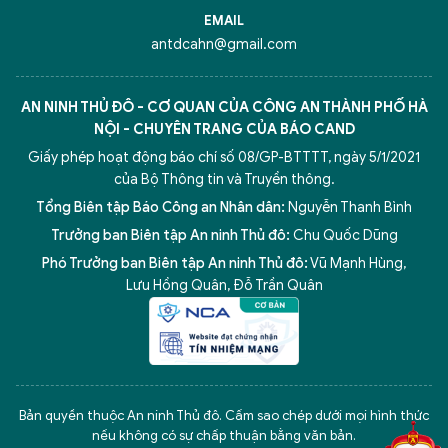
EMAIL
antdcahn@gmail.com
AN NINH THỦ ĐÔ - CƠ QUAN CỦA CÔNG AN THÀNH PHỐ HÀ
NỘI - CHUYÊN TRANG CỦA BÁO CAND
Giấy phép hoạt động báo chí số 08/GP-BTTTT, ngày 5/1/2021
của Bộ Thông tin và Truyền thông.
Tổng Biên tập Báo Công an Nhân dân:
Nguyễn Thanh Bình
Trưởng ban Biên tập An ninh Thủ đô:
Chu Quốc Dũng
Phó Trưởng ban Biên tập An ninh Thủ đô:
Vũ Mạnh Hùng
,
Lưu Hồng Quân
,
Đỗ Trần Quân
5 điểm nghẽn của Hà Nội
giải pháp xử lý điểm nghẽn của
Bản quyền thuộc An ninh Thủ đô. Cấm sao chép dưới mọi hình thức
nếu không có sự chấp thuận bằng văn bản.