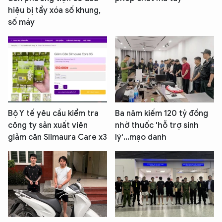
hiệu bị tẩy xóa số khung,
số máy
Bộ Y tế yêu cầu kiểm tra
Ba năm kiếm 120 tỷ đồng
công ty sản xuất viên
nhờ thuốc 'hỗ trợ sinh
giảm cân Slimaura Care x3
lý'...mạo danh