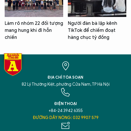
Làm rõ nhóm 22 đối tượng
Người đàn bà lập kênh
mang hung khí đi hỗn
TikTok để chiếm đoạt
chiến
hàng chục tỷ đồng
ĐỊA CHỈ TÒA SOẠN
82 Lý Thường Kiệt, phường Cửa Nam, TP Hà Nội
ĐIỆN THOẠI
+84-24 3942 6355
ĐƯỜNG DÂY NÓNG: 032 9907 579