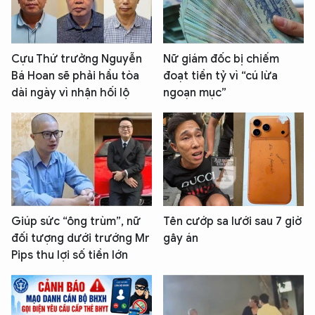
Cựu Thứ trưởng Nguyễn
Nữ giám đốc bị chiếm
Bá Hoan sẽ phải hầu tòa
đoạt tiền tỷ vì “cú lừa
dài ngày vì nhận hối lộ
ngoạn mục”
Giúp sức “ông trùm”, nữ
Tên cướp sa lưới sau 7 giờ
đối tượng dưới trướng Mr
gây án
Pips thu lợi số tiền lớn