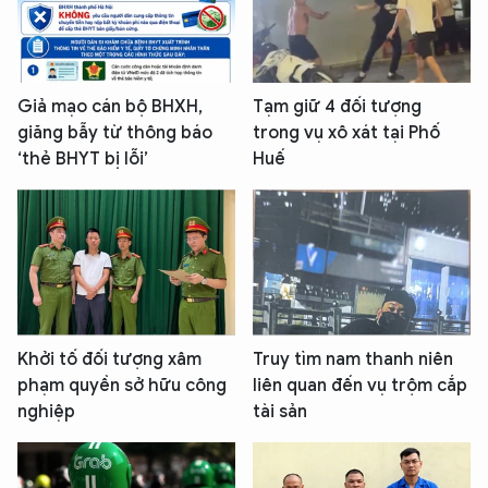
Giả mạo cán bộ BHXH,
Tạm giữ 4 đối tượng
giăng bẫy từ thông báo
trong vụ xô xát tại Phố
‘thẻ BHYT bị lỗi’
Huế
Khởi tố đối tượng xâm
Truy tìm nam thanh niên
phạm quyền sở hữu công
liên quan đến vụ trộm cắp
nghiệp
tài sản