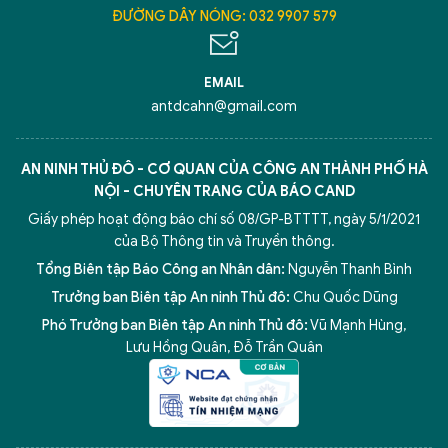
ĐƯỜNG DÂY NÓNG: 032 9907 579
EMAIL
antdcahn@gmail.com
AN NINH THỦ ĐÔ - CƠ QUAN CỦA CÔNG AN THÀNH PHỐ HÀ
NỘI - CHUYÊN TRANG CỦA BÁO CAND
Giấy phép hoạt động báo chí số 08/GP-BTTTT, ngày 5/1/2021
của Bộ Thông tin và Truyền thông.
Tổng Biên tập Báo Công an Nhân dân:
Nguyễn Thanh Bình
Trưởng ban Biên tập An ninh Thủ đô:
Chu Quốc Dũng
Phó Trưởng ban Biên tập An ninh Thủ đô:
Vũ Mạnh Hùng
,
Lưu Hồng Quân
,
Đỗ Trần Quân
5 điểm nghẽn của Hà Nội
giải pháp xử lý điểm nghẽn của