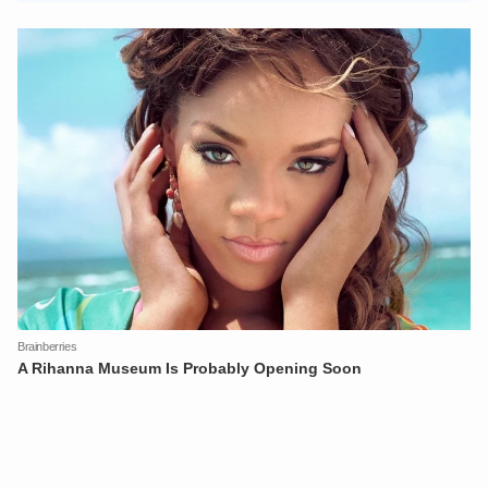
XIN CHÀO,
TÔI LÀ CHATBOT CỦA
Hãy hỏi tôi bất kỳ điều gì bạn cần biết về
An Ninh Thủ Đô nhé. Tôi sẵn sàng hỗ trợ!