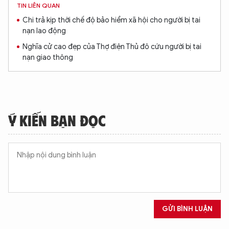
TIN LIÊN QUAN
Chi trả kịp thời chế độ bảo hiểm xã hội cho người bị tai
nạn lao động
Nghĩa cử cao đẹp của Thợ điện Thủ đô cứu người bị tai
nạn giao thông
XIN CHÀO,
TÔI LÀ CHATBOT CỦA
Ý KIẾN BẠN ĐỌC
Hãy hỏi tôi bất kỳ điều gì bạn cần biết về
An Ninh Thủ Đô nhé. Tôi sẵn sàng hỗ trợ!
GỬI BÌNH LUẬN