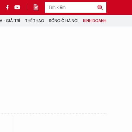
 - GIẢI TRÍ
THỂ THAO
SỐNG Ở HÀ NỘI
KINH DOANH
THÔNG TIN THÊM
CỘNG TÁC VỚI ANTĐ
TRA CỨU XE
HOTLINE: 032 9907 579