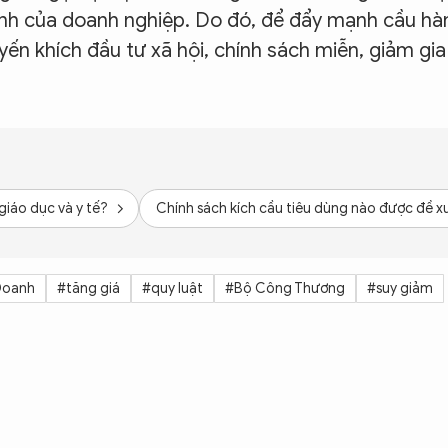
anh của doanh nghiệp. Do đó, để đẩy mạnh cầu hà
yến khích đầu tư xã hội, chính sách miễn, giảm gia
iáo dục và y tế?
Chính sách kích cầu tiêu dùng nào được đề xuấ
Doanh
#tăng giá
#quy luật
#Bộ Công Thương
#suy giảm