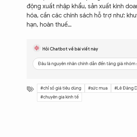
động xuất nhập khẩu, sản xuất kinh do
hóa, cần các chính sách hỗ trợ như: khu
hạn, hoàn thuế…
Hỏi Chatbot về bài viết này
Đâu là nguyên nhân chính dẫn đến tăng giá nhóm g
#chỉ số giá tiêu dùng
#sức mua
#Lê Đăng 
#chuyên gia kinh tế