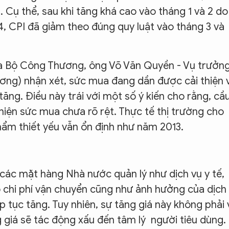
. Cụ thể, sau khi tăng khá cao vào tháng 1 và 2 do
, CPI đã giảm theo đúng quy luật vào tháng 3 và
ủa Bộ Công Thương, ông Võ Văn Quyền - Vụ trưởn
ơng) nhận xét, sức mua đang dần được cải thiện 
ăng. Điều này trái với một số ý kiến cho rằng, cầ
thiện sức mua chưa rõ rệt. Thực tế thị trường cho
ẩm thiết yếu vẫn ổn định như năm 2013.
á các mặt hàng Nhà nước quản lý như dịch vụ y tế,
o chi phí vận chuyển cũng như ảnh hưởng của dịch
p tục tăng. Tuy nhiên, sự tăng giá này không phải 
g giá sẽ tác động xấu đến tâm lý người tiêu dùng.