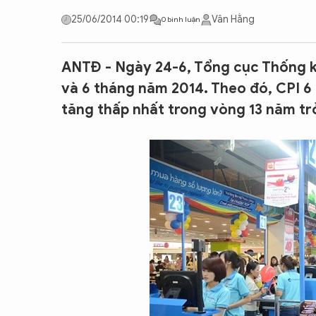
CON ĐƯỜNG KHỞI NGHIỆP
25/06/2014 00:19
Vân Hằng
0 bình luận
ANTĐ - Ngày 24-6, Tổng cục Thống kê
và 6 tháng năm 2014. Theo đó, CPI 6
tăng thấp nhất trong vòng 13 năm trở