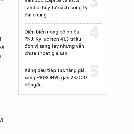
Bamboo Capital và BCG
Land bị hủy tư cách công ty
đại chúng
Diễn biến nóng cổ phiếu
g
PNJ: Kỷ lục hơn 41,3 triệu
đơn vị sang tay nhưng vẫn
và
chưa thoát giá sàn
u
Xăng dầu tiếp tục tăng giá,
xăng E10RON95 gần 23.000
đồng/lít
vì