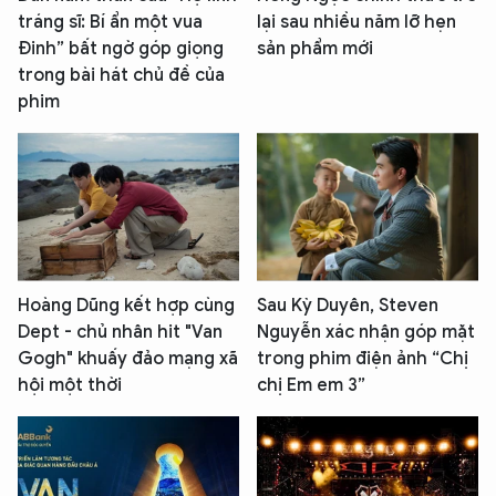
tráng sĩ: Bí ẩn một vua
lại sau nhiều năm lỡ hẹn
Đinh” bất ngờ góp giọng
sản phẩm mới
trong bài hát chủ đề của
phim
Hoàng Dũng kết hợp cùng
Sau Kỳ Duyên, Steven
Dept - chủ nhân hit "Van
Nguyễn xác nhận góp mặt
Gogh" khuấy đảo mạng xã
trong phim điện ảnh “Chị
hội một thời
chị Em em 3”