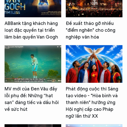
ABBank tặng khách hàng
Đề xuất tháo gỡ nhiều
loạt đặc quyền tại triển
"điểm nghẽn" cho công
lãm bản quyền Van Gogh
nghiệp văn hóa
MV mới của Đen Vâu đầy
Phát động cuộc thi Sáng
lỗi phụ đề: Những “hạt
tạo video - "Hòa bình và
sạn” đáng tiếc và dấu hỏi
thanh niên" hưởng ứng
về sức hút
Hội nghị cấp cao Pháp
ngữ lần thứ XX