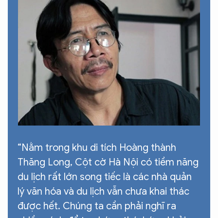
“Nằm trong khu di tích Hoàng thành
Thăng Long, Cột cờ Hà Nội có tiềm năng
du lịch rất lớn song tiếc là các nhà quản
lý văn hóa và du lịch vẫn chưa khai thác
được hết. Chúng ta cần phải nghĩ ra