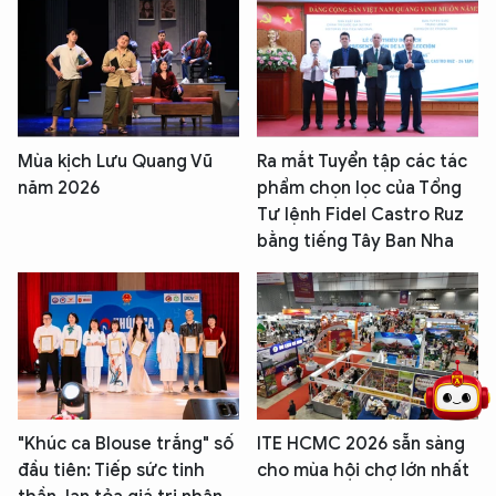
Mùa kịch Lưu Quang Vũ
Ra mắt Tuyển tập các tác
năm 2026
phẩm chọn lọc của Tổng
Tư lệnh Fidel Castro Ruz
bằng tiếng Tây Ban Nha
5 điểm nghẽn của Hà Nội
giải pháp xử lý điểm nghẽn của
"Khúc ca Blouse trắng" số
ITE HCMC 2026 sẵn sàng
đầu tiên: Tiếp sức tinh
cho mùa hội chợ lớn nhất