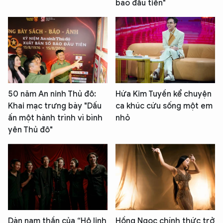
báo đầu tiên"
50 năm An ninh Thủ đô:
Hứa Kim Tuyền kể chuyện
Khai mạc trưng bày "Dấu
ca khúc cứu sống một em
ấn một hành trình vì bình
nhỏ
yên Thủ đô"
Dàn nam thần của “Hộ linh
Hồng Ngọc chính thức trở