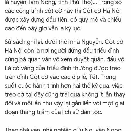
là huyện Tam Nông, tỉnh Phú Thọ)... Trong số
các công trình cột cờ này thì Cột cờ Hà Nội
được xây dựng đầu tiên, có quy mô và chiều
cao đến bây giờ vẫn là kỷ lục.
Sử sách ghi lại, dưới thời nhà Nguyễn, Cột cờ
Hà Nội còn là nơi người đứng đầu triều đình
cùng bá quan văn võ xem duyệt quân, đấu võ.
Lá cờ vàng của triều đình thường được treo
trên đỉnh Cột cờ vào các dịp lễ, Tết. Trong
suốt cuộc hành trình hơn hai thế kỷ qua, việc
treo cờ tại đây cũng trải qua không ít lần thay
đổi và mỗi lần như vậy lại gắn liền với một giai
đoạn thăng trầm của lịch sử dân tộc.
Theo nhà văn, nhà nghiên cứu Nguyễn Ngọc