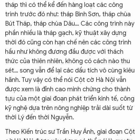
Hãy hỏi tôi bất kỳ điều gì bạn cần biết về
tháp thì có thể kể đến hàng loạt các công
An Ninh Thủ Đô nhé. Tôi sẵn sàng hỗ trợ!
trình trước đó như: tháp Bình Sơn, tháp chùa
Bút Tháp, tháp chùa Dâu… Các công trình này
phần nhiều là tháp gạch, kỹ thuật xây dựng
thời đó cũng còn hạn chế nên các công trình
hầu như không đương đầu được với thách
thức của thiên nhiên, không có cách nào thu
sét… song vẫn để lại các dấu tích vô cùng kiêu
hãnh. Tuy vậy có thể nói Cột cờ Hà Nội vẫn
được xem là đỉnh cao minh chứng cho thành
tựu của một giai đoạn phát triển kinh tế, công
kỹ nghệ dựa trên nông nghiệp trải dài suốt từ
thời Lý đến thời Nguyễn.
Theo Kiến trúc sư Trần Huy Ánh, giai đoạn Cột