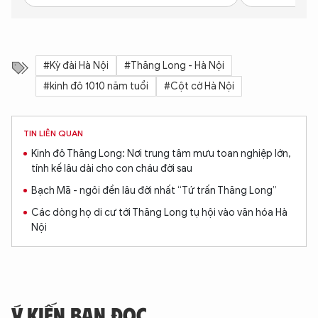
#Kỳ đài Hà Nội
#Thăng Long - Hà Nội
#kinh đô 1010 năm tuổi
#Cột cờ Hà Nội
TIN LIÊN QUAN
Kinh đô Thăng Long: Nơi trung tâm mưu toan nghiệp lớn,
tính kế lâu dài cho con cháu đời sau
Bạch Mã - ngôi đền lâu đời nhất “Tứ trấn Thăng Long”
Các dòng họ di cư tới Thăng Long tụ hội vào văn hóa Hà
Nội
Ý KIẾN BẠN ĐỌC