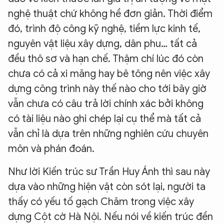
nghệ thuật chứ không hề đơn giản. Thời điểm
đó, trình độ công kỹ nghệ, tiềm lực kinh tế,
nguyên vật liệu xây dựng, dân phu… tất cả
đều thô sơ và hạn chế. Thậm chí lúc đó còn
chưa có cả xi măng hay bê tông nên việc xây
dựng công trình này thế nào cho tới bây giờ
vẫn chưa có câu trả lời chính xác bởi không
có tài liệu nào ghi chép lại cụ thể mà tất cả
vẫn chỉ là dựa trên những nghiên cứu chuyên
môn và phán đoán.
Như lời Kiến trúc sư Trần Huy Ánh thì sau này
XIN CHÀO,
dựa vào những hiện vật còn sót lại, người ta
TÔI LÀ CHATBOT CỦA
thấy có yếu tố gạch Chăm trong việc xây
dựng Cột cờ Hà Nội. Nếu nói về kiến trúc đền