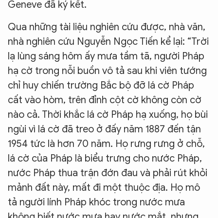
Geneve đã ký kết.
Qua những tài liệu nghiên cứu được, nhà văn,
nhà nghiên cứu Nguyễn Ngọc Tiến kể lại: “Trời
lạ lùng sáng hôm ấy mưa tầm tã, người Pháp
hạ cờ trong nỗi buồn vô tả sau khi viên tướng
chỉ huy chiến trường Bắc bộ đỡ lá cờ Pháp
cất vào hòm, trên đỉnh cột cờ không còn cờ
nào cả. Thời khắc lá cờ Pháp hạ xuống, họ bùi
ngùi vì lá cờ đã treo ở đấy năm 1887 đến tận
1954 tức là hơn 70 năm. Họ rưng rưng ở chỗ,
lá cờ của Pháp là biểu trưng cho nước Pháp,
nước Pháp thua trận đớn đau và phải rút khỏi
mảnh đất này, mất đi một thuộc địa. Họ mô
tả người lính Pháp khóc trong nước mưa
không biết nước mưa hay nước mắt, nhưng