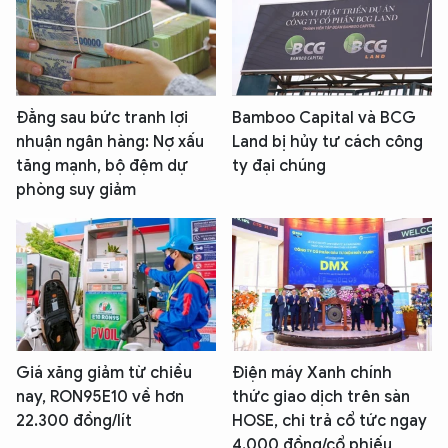
Đằng sau bức tranh lợi
Bamboo Capital và BCG
nhuận ngân hàng: Nợ xấu
Land bị hủy tư cách công
tăng mạnh, bộ đệm dự
ty đại chúng
phòng suy giảm
Giá xăng giảm từ chiều
Điện máy Xanh chính
nay, RON95E10 về hơn
thức giao dịch trên sàn
22.300 đồng/lít
HOSE, chi trả cổ tức ngay
4.000 đồng/cổ phiếu