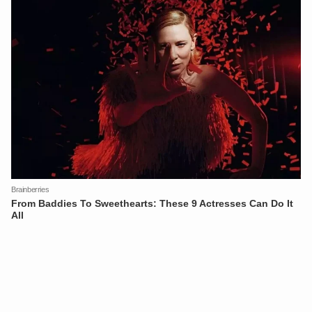
XIN CHÀO,
TÔI LÀ CHATBOT CỦA
Hãy hỏi tôi bất kỳ điều gì bạn cần biết về
An Ninh Thủ Đô nhé. Tôi sẵn sàng hỗ trợ!