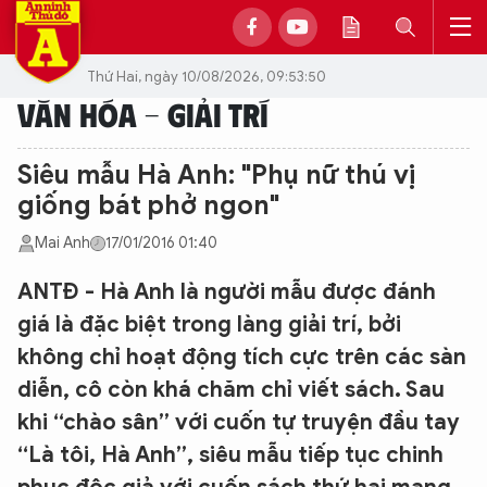
Thứ Hai, ngày 10/08/2026, 09:53:50
VĂN HÓA - GIẢI TRÍ
Siêu mẫu Hà Anh: "Phụ nữ thú vị
giống bát phở ngon"
Mai Anh
17/01/2016 01:40
ANTĐ - Hà Anh là người mẫu được đánh
giá là đặc biệt trong làng giải trí, bởi
không chỉ hoạt động tích cực trên các sàn
diễn, cô còn khá chăm chỉ viết sách. Sau
khi “chào sân” với cuốn tự truyện đầu tay
“Là tôi, Hà Anh”, siêu mẫu tiếp tục chinh