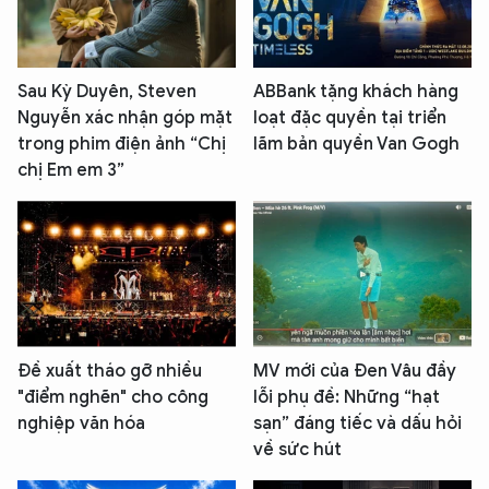
Sau Kỳ Duyên, Steven
ABBank tặng khách hàng
Nguyễn xác nhận góp mặt
loạt đặc quyền tại triển
trong phim điện ảnh “Chị
lãm bản quyền Van Gogh
chị Em em 3”
Đề xuất tháo gỡ nhiều
MV mới của Đen Vâu đầy
"điểm nghẽn" cho công
lỗi phụ đề: Những “hạt
nghiệp văn hóa
sạn” đáng tiếc và dấu hỏi
về sức hút