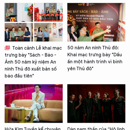
50 năm An ninh Thủ đô:
Toàn cảnh Lễ khai mạc
Khai mạc trưng bày "Dấu
trưng bày "Sách - Báo -
ấn một hành trình vì bình
Ảnh 50 năm kỷ niệm An
yên Thủ đô"
ninh Thủ đô xuất bản số
báo đầu tiên"
Hứa Kim Tuyền kể chuyện
Dàn nam thần của “Hộ linh