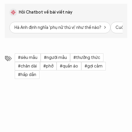
Hỏi Chatbot về bài viết này
Hà Anh định nghĩa 'phụ nữ thú vị' như thế nào?
Cuốn sác
#siêu mẫu
#người mẫu
#thưởng thức
#chân dài
#phở
#quần áo
#gợi cảm
#hấp dẫn