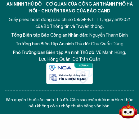
AN NINH THỦ ĐÔ - CƠ QUAN CỦA CÔNG AN THÀNH PHỐ HÀ
NỘI - CHUYÊN TRANG CỦA BÁO CAND
Giấy phép hoạt động báo chí số 08/GP-BTTTT, ngày 5/1/2021
của Bộ Thông tin và Truyền thông.
Tổng Biên tập Báo Công an Nhân dân:
Nguyễn Thanh Bình
Trưởng ban Biên tập An ninh Thủ đô:
Chu Quốc Dũng
Phó Trưởng ban Biên tập An ninh Thủ đô:
Vũ Mạnh Hùng
,
Lưu Hồng Quân
,
Đỗ Trần Quân
5 điểm nghẽn của Hà Nội
giải pháp xử lý điểm nghẽn của
Bản quyền thuộc An ninh Thủ đô. Cấm sao chép dưới mọi hình thức
nếu không có sự chấp thuận bằng văn bản.