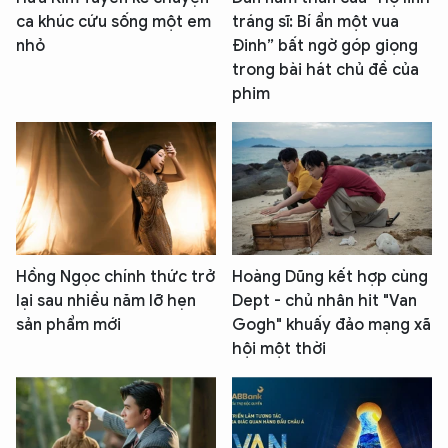
ca khúc cứu sống một em
tráng sĩ: Bí ẩn một vua
nhỏ
Đinh” bất ngờ góp giọng
trong bài hát chủ đề của
phim
Hồng Ngọc chính thức trở
Hoàng Dũng kết hợp cùng
lại sau nhiều năm lỡ hẹn
Dept - chủ nhân hit "Van
sản phẩm mới
Gogh" khuấy đảo mạng xã
hội một thời