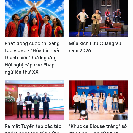
Phát động cuộc thi Sáng
Mùa kịch Lưu Quang Vũ
tạo video - "Hòa bình và
năm 2026
thanh niên" hưởng ứng
Hội nghị cấp cao Pháp
ngữ lần thứ XX
Ra mắt Tuyển tập các tác
"Khúc ca Blouse trắng" số