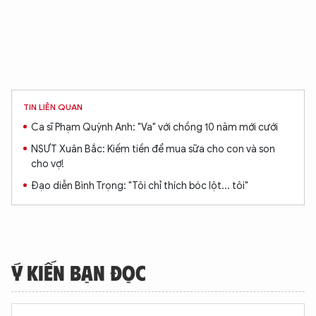
XIN CHÀO,
TIN LIÊN QUAN
TÔI LÀ CHATBOT CỦA
Ca sĩ Phạm Quỳnh Anh: "Va" với chồng 10 năm mới cưới
NSƯT Xuân Bắc: Kiếm tiền để mua sữa cho con và son
Hãy hỏi tôi bất kỳ điều gì bạn cần biết về
cho vợ!
An Ninh Thủ Đô nhé. Tôi sẵn sàng hỗ trợ!
Đạo diễn Bình Trọng: "Tôi chỉ thích bóc lột... tôi"
Ý KIẾN BẠN ĐỌC