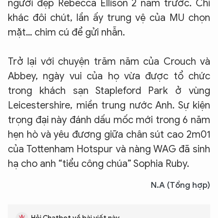
người đẹp Rebecca Ellison 2 năm trước. Chỉ
khác đôi chút, lần ấy trung vệ của MU chọn
mặt… chim cú để gửi nhẫn.
Trở lại với chuyện trăm năm của Crouch và
Abbey, ngày vui của họ vừa được tổ chức
trong khách sạn Stapleford Park ở vùng
Leicestershire, miền trung nước Anh. Sự kiện
trọng đại này đánh dấu mốc mới trong 6 năm
hẹn hò và yêu đương giữa chân sút cao 2m01
của Tottenham Hotspur và nàng WAG
đã sinh
hạ cho anh “tiểu công chúa” Sophia Ruby.
N.A (Tổng hợp)