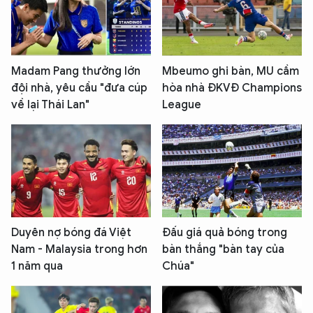
Madam Pang thưởng lớn
Mbeumo ghi bàn, MU cầm
đội nhà, yêu cầu "đưa cúp
hòa nhà ĐKVĐ Champions
về lại Thái Lan"
League
Duyên nợ bóng đá Việt
Đấu giá quả bóng trong
Nam - Malaysia trong hơn
bàn thắng "bàn tay của
1 năm qua
Chúa"