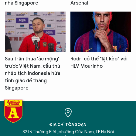
nhà Singapore
Arsenal
Sau trận thua 'ác mộng'
Rodri có thể "lật kèo" với
trước Việt Nam, cầu thủ
HLV Mourinho
nhập tịch Indonesia hứa
tỉnh giấc để thắng
Singapore
ĐỊA CHỈ TÒA SOẠN
82 Lý Thường Kiệt, phường Cửa Nam, TP Hà Nội