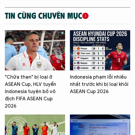
XIN CHÀO,
TIN CÙNG CHUYÊN MỤC
TÔI LÀ CHATBOT CỦA
Hãy hỏi tôi bất kỳ điều gì bạn cần biết về
An Ninh Thủ Đô nhé. Tôi sẵn sàng hỗ trợ!
"Chữa thẹn" bị loại ở
Indonesia phạm lỗi nhiều
ASEAN Cup, HLV tuyển
nhất trước khi bị loại khỏi
Indonesia tuyên bố vô
ASEAN Cup 2026
địch FIFA ASEAN Cup
2026