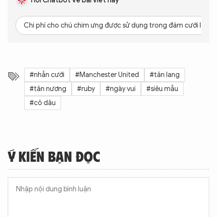
Hỏi Chatbot về bài viết này
Chi phí cho chú chim ưng được sử dụng trong đám cưới là ba
#nhẫn cưới
#Manchester United
#tân lang
#tân nương
#ruby
#ngày vui
#siêu mẫu
#cô dâu
Ý KIẾN BẠN ĐỌC