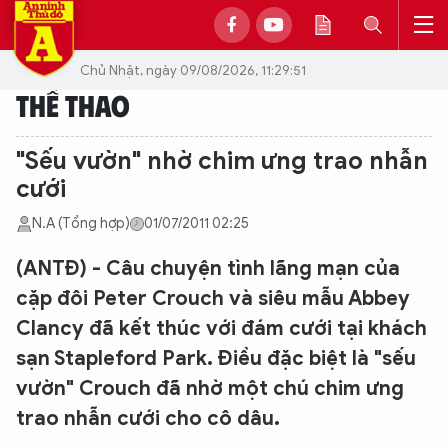
Chủ Nhật, ngày 09/08/2026, 11:29:51
THỂ THAO
"Sếu vườn" nhờ chim ưng trao nhẫn
cưới
N.A (Tổng hợp)
01/07/2011 02:25
(ANTĐ) - Câu chuyện tình lãng mạn của
cặp đôi Peter Crouch và siêu mẫu Abbey
Clancy đã kết thúc với đám cưới tại khách
sạn Stapleford Park. Điều đặc biệt là "sếu
vườn" Crouch đã nhờ một chú chim ưng
trao nhẫn cưới cho cô dâu.