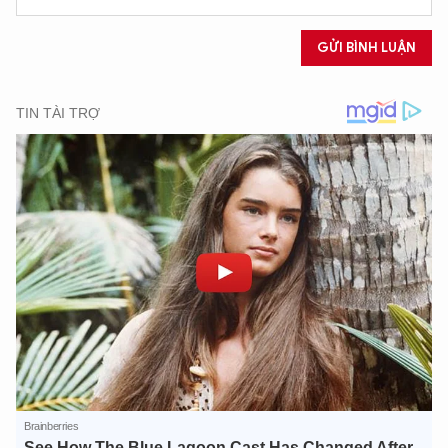
GỬI BÌNH LUẬN