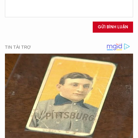
Hãy hỏi tôi bất kỳ điều gì bạn cần biết về
An Ninh Thủ Đô nhé. Tôi sẵn sàng hỗ trợ!
GỬI BÌNH LUẬN