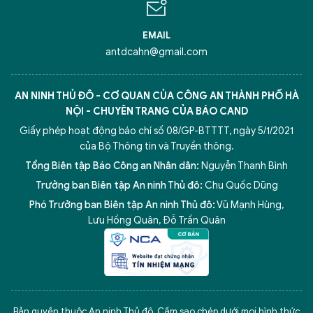
EMAIL
antdcahn@gmail.com
AN NINH THỦ ĐÔ - CƠ QUAN CỦA CÔNG AN THÀNH PHỐ HÀ
NỘI - CHUYÊN TRANG CỦA BÁO CAND
Giấy phép hoạt động báo chí số 08/GP-BTTTT, ngày 5/1/2021
của Bộ Thông tin và Truyền thông.
Tổng Biên tập Báo Công an Nhân dân:
Nguyễn Thanh Bình
Trưởng ban Biên tập An ninh Thủ đô:
Chu Quốc Dũng
Phó Trưởng ban Biên tập An ninh Thủ đô:
Vũ Mạnh Hùng
,
Lưu Hồng Quân
,
Đỗ Trần Quân
5 điểm nghẽn của Hà Nội
giải pháp xử lý điểm nghẽn của
Bản quyền thuộc An ninh Thủ đô. Cấm sao chép dưới mọi hình thức