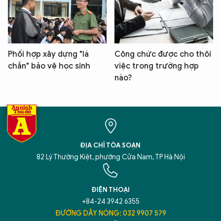
Phối hợp xây dựng "lá
Công chức được cho thôi
chắn" bảo vệ học sinh
việc trong trường hợp
nào?
ĐỊA CHỈ TÒA SOẠN
82 Lý Thường Kiệt, phường Cửa Nam, TP Hà Nội
ĐIỆN THOẠI
+84-24 3942 6355
ĐƯỜNG DÂY NÓNG: 032 9907 579