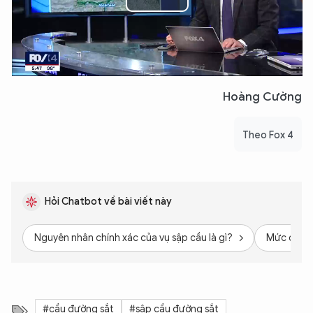
Play
Video
Hoàng Cường
Theo Fox 4
Hỏi Chatbot về bài viết này
Nguyên nhân chính xác của vụ sập cầu là gì?
Mức độ ản
#cầu đường sắt
#sập cầu đường sắt