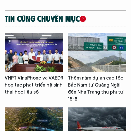
TIN CÙNG CHUYÊN MỤC
VNPT VinaPhone và VAEDR
Thêm năm dự án cao tốc
hợp tác phát triển hệ sinh
Bắc Nam từ Quảng Ngãi
XIN CHÀO,
thái học liệu số
đến Nha Trang thu phí từ
TÔI LÀ CHATBOT CỦA
15-8
Hãy hỏi tôi bất kỳ điều gì bạn cần biết về
An Ninh Thủ Đô nhé. Tôi sẵn sàng hỗ trợ!