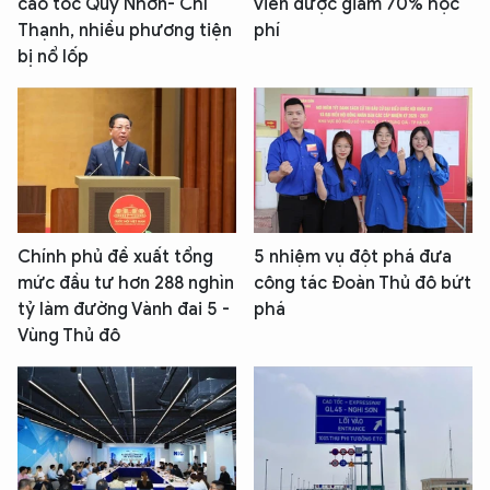
cao tốc Quy Nhơn- Chí
viên được giảm 70% học
Thạnh, nhiều phương tiện
phí
bị nổ lốp
Chính phủ đề xuất tổng
5 nhiệm vụ đột phá đưa
mức đầu tư hơn 288 nghìn
công tác Đoàn Thủ đô bứt
tỷ làm đường Vành đai 5 -
phá
Vùng Thủ đô