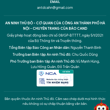
EMAIL
antdcahn@gmail.com
AN NINH THỦ ĐÔ - CƠ QUAN CỦA CÔNG AN THÀNH PHỐ HÀ
NỘI - CHUYÊN TRANG CỦA BÁO CAND
Giấy phép hoạt động báo chí số 08/GP-BTTTT, ngày 5/1/2021
của Bộ Thông tin và Truyền thông.
Tổng Biên tập Báo Công an Nhân dân:
Nguyễn Thanh Bình
Trưởng ban Biên tập An ninh Thủ đô:
Chu Quốc Dũng
Phó Trưởng ban Biên tập An ninh Thủ đô:
Vũ Mạnh Hùng
,
Lưu Hồng Quân
,
Đỗ Trần Quân
5 điểm nghẽn của Hà Nội
giải pháp xử lý điểm nghẽn của
Bản quyền thuộc An ninh Thủ đô. Cấm sao chép dưới mọi hình thức
nếu không có sự chấp thuận bằng văn bản.