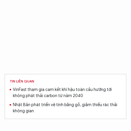
Hãy hỏi tôi bất kỳ điều gì bạn cần biết về
An Ninh Thủ Đô nhé. Tôi sẵn sàng hỗ trợ!
TIN LIÊN QUAN
VinFast tham gia cam kết khí hậu toàn cầu hướng tới
không phát thải carbon từ năm 2040
Nhật Bản phát triển vệ tinh bằng gỗ, giảm thiểu rác thải
không gian