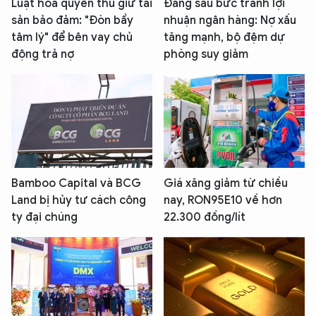
Luật hóa quyền thu giữ tài
Đằng sau bức tranh lợi
sản bảo đảm: "Đòn bẩy
nhuận ngân hàng: Nợ xấu
tâm lý" để bên vay chủ
tăng mạnh, bộ đệm dự
động trả nợ
phòng suy giảm
Bamboo Capital và BCG
Giá xăng giảm từ chiều
Land bị hủy tư cách công
nay, RON95E10 về hơn
ty đại chúng
22.300 đồng/lít