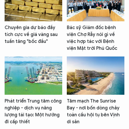
XIN CHÀO,
Chuyên gia dự báo đầy
Bác sỹ Giám đốc bệnh
TÔI LÀ CHATBOT CỦA
tích cực về giá vàng sau
viện Chợ Rẫy nói gì về
tuần tăng "bốc đầu"
việc hợp tác với Bệnh
viện Mặt trời Phú Quốc
Hãy hỏi tôi bất kỳ điều gì bạn cần biết về
An Ninh Thủ Đô nhé. Tôi sẵn sàng hỗ trợ!
Phát triển Trung tâm công
Tâm mạch The Sunrise
nghiệp - dịch vụ năng
Bay - nơi bốn dòng chảy
lượng tái tạo: Một hướng
toàn cầu hội tụ bên Vịnh
đi cấp thiết
di sản