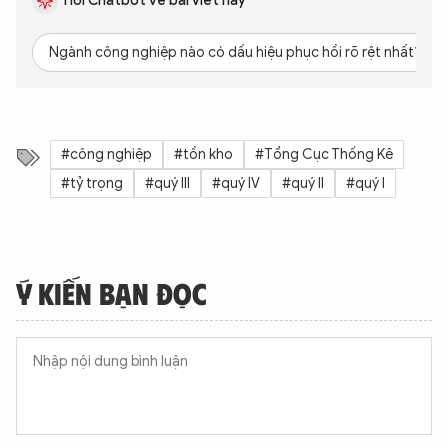
Hỏi Chatbot về bài viết này
Ngành công nghiệp nào có dấu hiệu phục hồi rõ rệt nhất?
#công nghiệp
#tồn kho
#Tổng Cục Thống Kê
#tỷ trọng
#quý III
#quý IV
#quý II
#quý I
Ý KIẾN BẠN ĐỌC