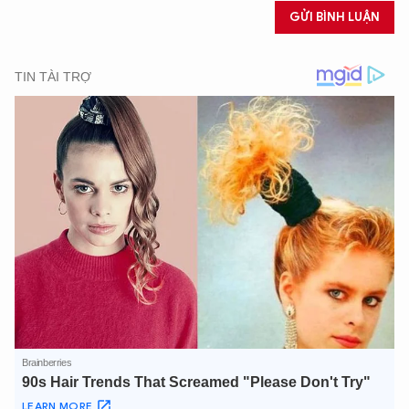
GỬI BÌNH LUẬN