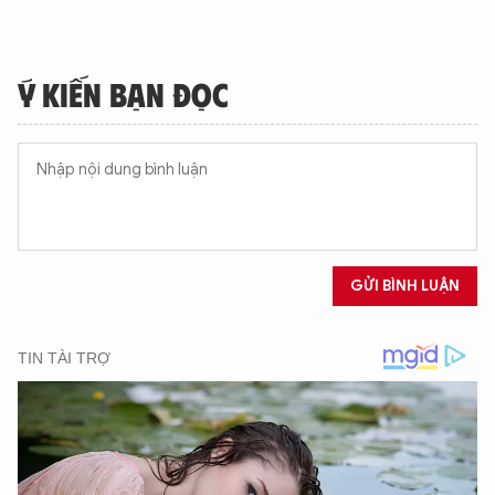
Ý KIẾN BẠN ĐỌC
GỬI BÌNH LUẬN
XIN CHÀO,
TÔI LÀ CHATBOT CỦA
Hãy hỏi tôi bất kỳ điều gì bạn cần biết về
An Ninh Thủ Đô nhé. Tôi sẵn sàng hỗ trợ!