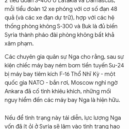
2 tiểu đoàn S-400 ở Latakia và Damascus,
mỗi tiểu đoàn 12 xe phóng với cơ số đạn 48
quả (và các xe đạn dự trữ), hợp với các hệ
thống phòng không S-300 và Buk là đủ biến
Syria thành pháo đài phòng không bất khả
xâm phạm.
Các chuyên gia quân sự Nga cho rằng, sau sự
kiện chiếc máy bay ném bom tiền tuyến Su-24
bị máy bay tiêm kích F-16 Thổ Nhĩ Kỳ - một
quốc gia NATO - bắn rơi, Moscow nghi ngờ
Ankara đã cố tình khiêu khích, những mối
nguy hiểm đến các máy bay Nga là hiện hữu.
Nếu để tình trạng này tái diễn, lực lượng Nga
vốn đã ít ỏi ở Syria sẽ lâm vào tình trạng hao