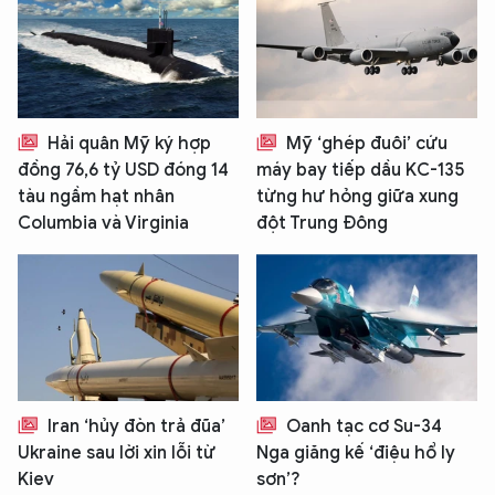
Hải quân Mỹ ký hợp
Mỹ ‘ghép đuôi’ cứu
đồng 76,6 tỷ USD đóng 14
máy bay tiếp dầu KC-135
tàu ngầm hạt nhân
từng hư hỏng giữa xung
Columbia và Virginia
đột Trung Đông
Iran ‘hủy đòn trả đũa’
Oanh tạc cơ Su-34
Ukraine sau lời xin lỗi từ
Nga giăng kế ‘điệu hổ ly
Kiev
sơn’?