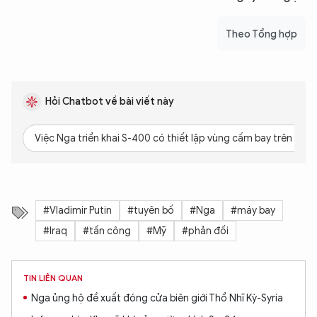
Theo Tổng hợp
Hỏi Chatbot về bài viết này
Việc Nga triển khai S-400 có thiết lập vùng cấm bay trên bầu 
XIN CHÀO,
#Vladimir Putin
#tuyên bố
#Nga
#máy bay
TÔI LÀ CHATBOT CỦA
#Iraq
#tấn công
#Mỹ
#phản đối
TIN LIÊN QUAN
Hãy hỏi tôi bất kỳ điều gì bạn cần biết về
An Ninh Thủ Đô nhé. Tôi sẵn sàng hỗ trợ!
Nga ủng hộ đề xuất đóng cửa biên giới Thổ Nhĩ Kỳ-Syria