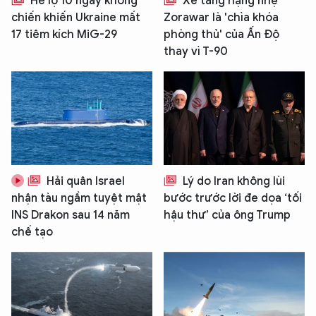
Hé lộ 10 ngày không
Xe tăng hạng nhẹ
chiến khiến Ukraine mất
Zorawar là 'chìa khóa
17 tiêm kích MiG-29
phòng thủ' của Ấn Độ
thay vì T-90
Hải quân Israel
Lý do Iran không lùi
nhận tàu ngầm tuyệt mật
bước trước lời đe dọa ‘tối
INS Drakon sau 14 năm
hậu thư’ của ông Trump
chế tạo