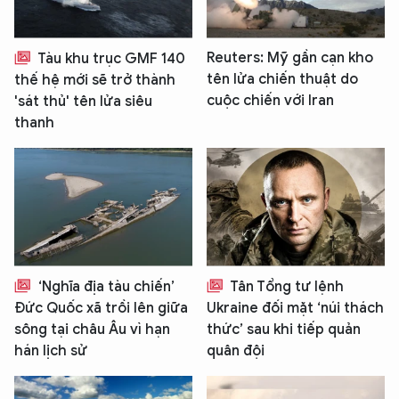
Reuters: Mỹ gần cạn kho
Tàu khu trục GMF 140
tên lửa chiến thuật do
thế hệ mới sẽ trở thành
cuộc chiến với Iran
'sát thủ' tên lửa siêu
thanh
‘Nghĩa địa tàu chiến’
Tân Tổng tư lệnh
Đức Quốc xã trồi lên giữa
Ukraine đối mặt ‘núi thách
sông tại châu Âu vì hạn
thức’ sau khi tiếp quản
hán lịch sử
quân đội