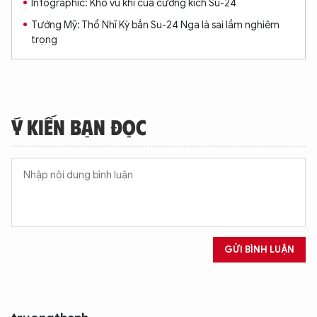
Infographic: Kho vũ khí của cường kích Su-24
Tướng Mỹ: Thổ Nhĩ Kỳ bắn Su-24 Nga là sai lầm nghiêm
trọng
Ý KIẾN BẠN ĐỌC
GỬI BÌNH LUẬN