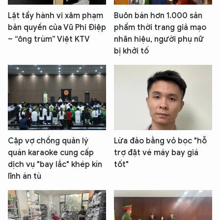
Lật tẩy hành vi xâm phạm
Buôn bán hơn 1.000 sản
bản quyền của Vũ Phi Điệp
phẩm thời trang giả mạo
– “ông trùm” Việt KTV
nhãn hiệu, người phụ nữ
bị khởi tố
Cặp vợ chồng quản lý
Lừa đảo bằng vỏ bọc "hỗ
quán karaoke cung cấp
trợ đặt vé máy bay giá
dịch vụ "bay lắc" khép kín
tốt"
lĩnh án tù