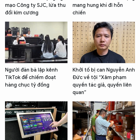
mạo Công ty SJC, lừa thu
mang hung khí đi hỗn
đổi kim cương
chiến
Người đàn bà lập kênh
Khởi tố bị can Nguyễn Anh
TikTok để chiếm đoạt
Đức về tội “Xâm phạm
hàng chục tỷ đồng
quyền tác giả, quyền liên
quan”