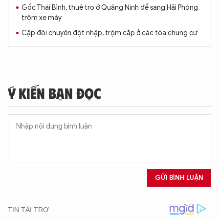
TÔI LÀ CHATBOT CỦA
Gốc Thái Bình, thuê trọ ở Quảng Ninh để sang Hải Phòng
trộm xe máy
Cặp đôi chuyên đột nhập, trộm cắp ở các tòa chung cư
Hãy hỏi tôi bất kỳ điều gì bạn cần biết về
An Ninh Thủ Đô nhé. Tôi sẵn sàng hỗ trợ!
Ý KIẾN BẠN ĐỌC
GỬI BÌNH LUẬN