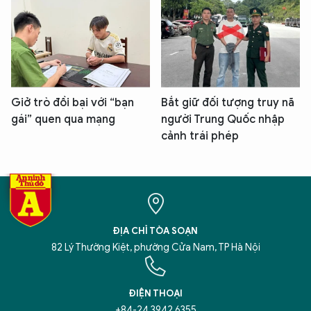
Giở trò đồi bại với “bạn
Bắt giữ đối tượng truy nã
gái” quen qua mạng
người Trung Quốc nhập
cảnh trái phép
ĐỊA CHỈ TÒA SOẠN
82 Lý Thường Kiệt, phường Cửa Nam, TP Hà Nội
ĐIỆN THOẠI
+84-24 3942 6355