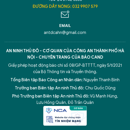
ĐƯỜNG DÂY NÓNG: 032 9907 579
EMAIL
antdcahn@gmail.com
AN NINH THỦ ĐÔ - CƠ QUAN CỦA CÔNG AN THÀNH PHỐ HÀ
NỘI - CHUYÊN TRANG CỦA BÁO CAND
Giấy phép hoạt động báo chí số 08/GP-BTTTT, ngày 5/1/2021
của Bộ Thông tin và Truyền thông.
Tổng Biên tập Báo Công an Nhân dân:
Nguyễn Thanh Bình
Trưởng ban Biên tập An ninh Thủ đô:
Chu Quốc Dũng
Phó Trưởng ban Biên tập An ninh Thủ đô:
Vũ Mạnh Hùng
,
Lưu Hồng Quân
,
Đỗ Trần Quân
5 điểm nghẽn của Hà Nội
giải pháp xử lý điểm nghẽn của