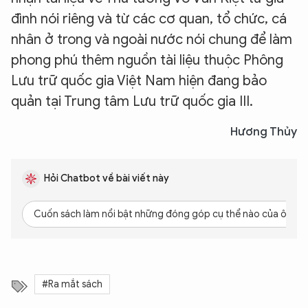
đình nói riêng và từ các cơ quan, tổ chức, cá
nhân ở trong và ngoài nước nói chung để làm
phong phú thêm nguồn tài liệu thuộc Phông
Lưu trữ quốc gia Việt Nam hiện đang bảo
XIN CHÀO,
quản tại Trung tâm Lưu trữ quốc gia III.
TÔI LÀ CHATBOT CỦA
Hương Thủy
Hãy hỏi tôi bất kỳ điều gì bạn cần biết về
An Ninh Thủ Đô nhé. Tôi sẵn sàng hỗ trợ!
Hỏi Chatbot về bài viết này
Cuốn sách làm nổi bật những đóng góp cụ thể nào của ông Võ
#Ra mắt sách