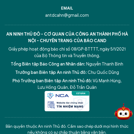
EMAIL
antdcahn@gmail.com
AN NINH THỦ ĐÔ - CƠ QUAN CỦA CÔNG AN THÀNH PHỐ HÀ
NỘI - CHUYÊN TRANG CỦA BÁO CAND
Giấy phép hoạt động báo chí số 08/GP-BTTTT, ngày 5/1/2021
của Bộ Thông tin và Truyền thông.
Tổng Biên tập Báo Công an Nhân dân:
Nguyễn Thanh Bình
Trưởng ban Biên tập An ninh Thủ đô:
Chu Quốc Dũng
Phó Trưởng ban Biên tập An ninh Thủ đô:
Vũ Mạnh Hùng
,
5 điểm nghẽn của Hà Nội
giải pháp xử lý điểm nghẽn của
Lưu Hồng Quân
,
Đỗ Trần Quân
Bản quyền thuộc An ninh Thủ đô. Cấm sao chép dưới mọi hình thức
nếu không có sự chấp thuận bằng văn bản.