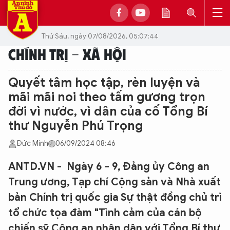
Thứ Sáu, ngày 07/08/2026, 05:07:44
CHÍNH TRỊ - XÃ HỘI
Quyết tâm học tập, rèn luyện và
mãi mãi noi theo tấm gương trọn
đời vì nước, vì dân của cố Tổng Bí
thư Nguyễn Phú Trọng
Đức Minh
06/09/2024 08:46
ANTD.VN - Ngày 6 - 9, Đảng ủy Công an
Trung ương, Tạp chí Cộng sản và Nhà xuất
bản Chính trị quốc gia Sự thật đồng chủ trì
tổ chức tọa đàm "Tình cảm của cán bộ
chiến sỹ Công an nhân dân với Tổng Bí thư