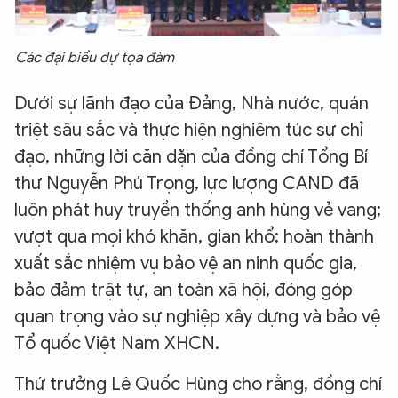
Các đại biểu dự tọa đàm
Dưới sự lãnh đạo của Đảng, Nhà nước, quán
triệt sâu sắc và thực hiện nghiêm túc sự chỉ
đạo, những lời căn dặn của đồng chí Tổng Bí
thư Nguyễn Phú Trọng, lực lượng CAND đã
luôn phát huy truyền thống anh hùng vẻ vang;
vượt qua mọi khó khăn, gian khổ; hoàn thành
XIN CHÀO,
xuất sắc nhiệm vụ bảo vệ an ninh quốc gia,
TÔI LÀ CHATBOT CỦA
bảo đảm trật tự, an toàn xã hội, đóng góp
quan trọng vào sự nghiệp xây dựng và bảo vệ
Tổ quốc Việt Nam XHCN.
Hãy hỏi tôi bất kỳ điều gì bạn cần biết về
An Ninh Thủ Đô nhé. Tôi sẵn sàng hỗ trợ!
Thứ trưởng Lê Quốc Hùng cho rằng, đồng chí