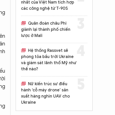
nhất của Việt Nam tích hợp
các công nghệ từ T-90S
ông
Quân đoàn châu Phi
giành lại thành phố chiến
rên
lược ở Mali
dân
Hệ thống Rassvet sẽ
ình
phong tỏa bầu trời Ukraine
và giám sát lãnh thổ Mỹ như
thế nào?
iếu
ười
Nữ kiến trúc sư điều
ông
hành ‘cỗ máy drone’ sản
xuất hàng nghìn UAV cho
Ukraine
ng