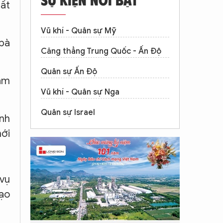
hất
Vũ khí - Quân sự Mỹ
bà
Căng thẳng Trung Quốc - Ấn Độ
Quân sự Ấn Độ
năm
Vũ khí - Quân sự Nga
Quân sự Israel
ình
mới
 vụ
bạo