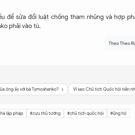
ếu để sửa đổi luật chống tham nhũng và hợp p
o phải vào tù.
Theo Theo R
ệ của ông ấy với bà Tymoshenko?
Vì sao Chủ tịch Quốc hội tiền 
hà lập pháp
#cựu thủ tướng
#chủ tịch quốc hội
#ủng hộ