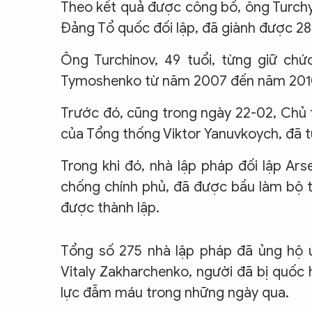
Theo kết quả được công bố, ông Turchyn
CON ĐƯỜNG KHỞI NGHIỆP
Đảng Tổ quốc đối lập, đã giành được 28
Ông Turchinov, 49 tuổi, từng giữ ch
Tymoshenko từ năm 2007 đến năm 201
Trước đó, cũng trong ngày 22-02, Chủ 
của Tổng thống Viktor Yanuvkoych, đã từ
Trong khi đó, nhà lập pháp đối lập Ar
chống chính phủ, đã được bầu làm bộ t
được thành lập.
Tổng số 275 nhà lập pháp đã ủng hộ ứ
Vitaly Zakharchenko, người đã bị quốc
lực đẫm máu trong những ngày qua.