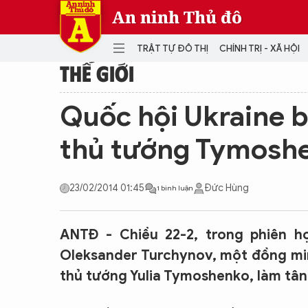
An ninh Thủ đô
TRẬT TỰ ĐÔ THỊ
CHÍNH TRỊ - XÃ HỘI
THẾ GIỚI
DANH MỤC
Quốc hội Ukraine b
TRẬT TỰ ĐÔ THỊ
CHÍ
thủ tướng Tymosh
THẾ GIỚI
PH
Quân sự
23/02/2014 01:45
Đức Hùng
1 bình luận
THÀNH PHỐ THÔNG MINH
VĂ
THỂ THAO
SỐ
KINH DOANH
MU
ANTĐ - Chiều 22-2, trong phiên h
Oleksander Turchynov, một đồng minh
thủ tướng Yulia Tymoshenko, làm tân