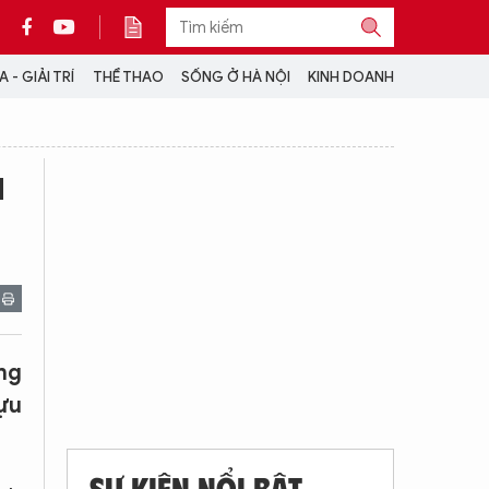
 - GIẢI TRÍ
THỂ THAO
SỐNG Ở HÀ NỘI
KINH DOANH
THÔNG TIN THÊM
u
CỘNG TÁC VỚI ANTĐ
TRA CỨU XE
HOTLINE: 032 9907 579
ng
ựu
SỰ KIỆN NỔI BẬT