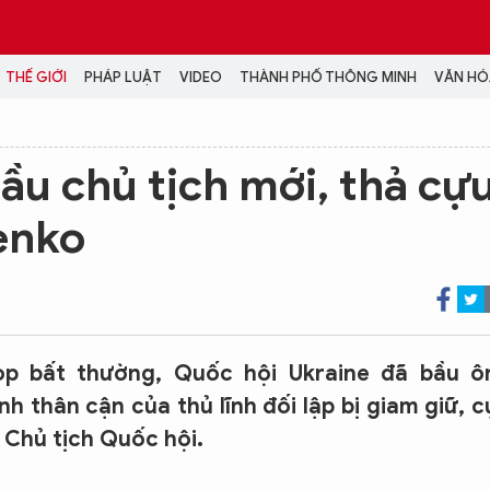
THẾ GIỚI
PHÁP LUẬT
VIDEO
THÀNH PHỐ THÔNG MINH
VĂN HÓA
MEDIA
ầu chủ tịch mới, thả cự
NH TRỊ - XÃ HỘI
VIDEO
enko
Đại hội Đảng
PODCAST
ÁP LUẬT
ẢNH
LONGFORM
N HÓA - GIẢI TRÍ
INFOGRAPHIC
NG Ở HÀ NỘI
LỊCH VẠN SỰ
LTIMEDIA
ọp bất thường, Quốc hội Ukraine đã bầu ô
Podcast
 thân cận của thủ lĩnh đối lập bị giam giữ, c
Video
 Chủ tịch Quốc hội.
Ảnh
Infographic