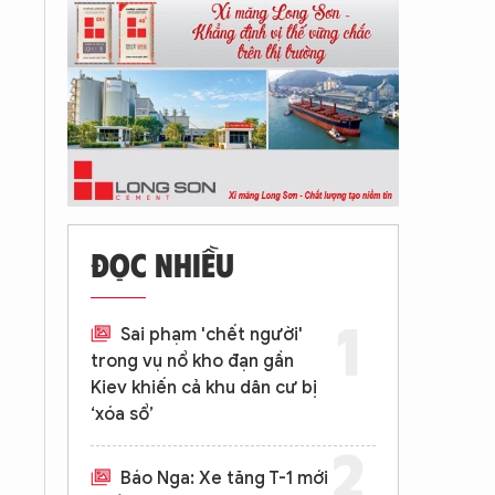
ĐỌC NHIỀU
Sai phạm 'chết người'
trong vụ nổ kho đạn gần
Kiev khiến cả khu dân cư bị
‘xóa sổ’
Báo Nga: Xe tăng T-1 mới