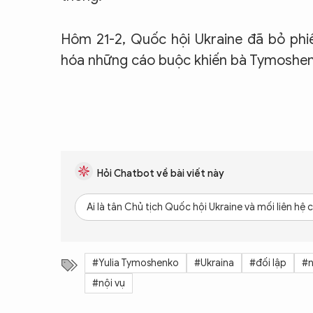
Hôm 21-2, Quốc hội Ukraine đã bỏ phi
hóa những cáo buộc khiến bà Tymoshenk
Hỏi Chatbot về bài viết này
Ai là tân Chủ tịch Quốc hội Ukraine và mối liên h
#Yulia Tymoshenko
#Ukraina
#đối lập
#n
#nội vụ