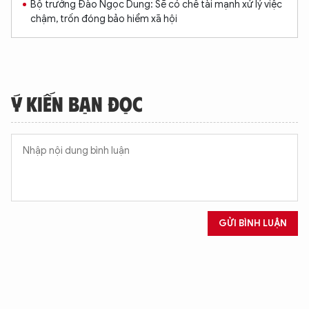
Bộ trưởng Đào Ngọc Dung: Sẽ có chế tài mạnh xử lý việc
chậm, trốn đóng bảo hiểm xã hội
XIN CHÀO,
TÔI LÀ CHATBOT CỦA
Ý KIẾN BẠN ĐỌC
Hãy hỏi tôi bất kỳ điều gì bạn cần biết về
An Ninh Thủ Đô nhé. Tôi sẵn sàng hỗ trợ!
GỬI BÌNH LUẬN