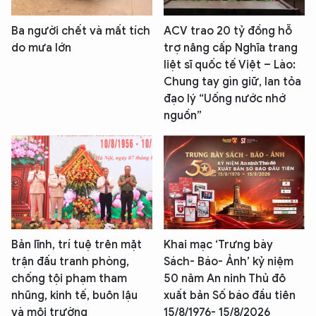
Ba người chết và mất tích
ACV trao 20 tỷ đồng hỗ
do mưa lớn
trợ nâng cấp Nghĩa trang
liệt sĩ quốc tế Việt – Lào:
Chung tay gìn giữ, lan tỏa
đạo lý “Uống nước nhớ
nguồn”
Bản lĩnh, trí tuệ trên mặt
Khai mạc ‘Trưng bày
trận đấu tranh phòng,
Sách- Báo- Ảnh’ kỷ niệm
chống tội phạm tham
50 năm An ninh Thủ đô
nhũng, kinh tế, buôn lậu
xuất bản Số báo đầu tiên
và môi trường
15/8/1976- 15/8/2026