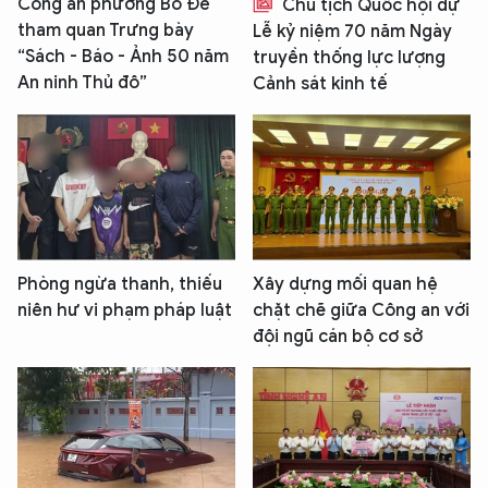
Công an phường Bồ Đề
Chủ tịch Quốc hội dự
tham quan Trưng bày
Lễ kỷ niệm 70 năm Ngày
“Sách - Báo - Ảnh 50 năm
truyền thống lực lượng
An ninh Thủ đô”
Cảnh sát kinh tế
Phòng ngừa thanh, thiếu
Xây dựng mối quan hệ
niên hư vi phạm pháp luật
chặt chẽ giữa Công an với
đội ngũ cán bộ cơ sở