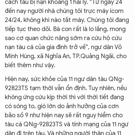
cách tàu bị nạn khoảng 1 hải lý. “Từ ngày 24
đến nay người nhà chúng tôi trực máy icom
24/24, không khi nào tắt máy. Chúng tôi đang
tiếp tục theo dõi. Bà con rất là lo lắng, mong
sao cơ quan chức năng sớm ra cứu hộ cứu
nạn tàu cá của gia đình trở về”, ngư dân Võ
Minh Hùng, xã Nghĩa An, TP.Quảng Ngãi, cho
biết thêm như vậy.
Hiện nay, sức khỏe của 11 ngư dân tàu QNg-
92823TS tạm thời vẫn ổn định. Tuy nhiên, nếu
không ứng cứu kịp thời thì với thời tiết đang
có sóng to, gió lớn do ảnh hưởng của cơn
bão số 9 như hiện nay sẽ rất nguy hiểm cho
tàu cá QNg-92823TS và tính mạng của 11 ngư
dân đi trên tàu. Và những người thân của 11