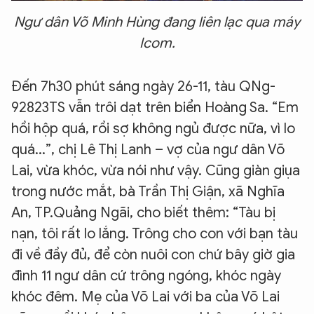
Ngư dân Võ Minh Hùng đang liên lạc qua máy
Icom.
Đến 7h30 phút sáng ngày 26-11, tàu QNg-
92823TS vẫn trôi dạt trên biển Hoàng Sa. “Em
hồi hộp quá, rồi sợ không ngủ được nữa, vì lo
quá...”, chị Lê Thị Lanh – vợ của ngư dân Võ
Lai, vừa khóc, vừa nói như vậy. Cũng giàn giụa
trong nước mắt, bà Trần Thị Giận, xã Nghĩa
An, TP.Quảng Ngãi, cho biết thêm: “Tàu bị
nạn, tôi rất lo lắng. Trông cho con với bạn tàu
đi về đầy đủ, để còn nuôi con chứ bây giờ gia
đình 11 ngư dân cứ trông ngóng, khóc ngày
khóc đêm. Mẹ của Võ Lai với ba của Võ Lai