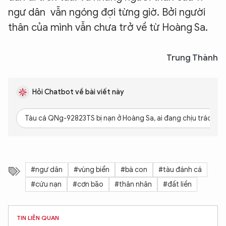
ngư dân vẫn ngóng đợi từng giờ. Bởi người
thân của mình vẫn chưa trở về từ Hoàng Sa.
Trung Thành
Hỏi Chatbot về bài viết này
Tàu cá QNg-92823TS bị nạn ở Hoàng Sa, ai đang chịu trách n
#ngư dân
#vùng biển
#bà con
#tàu đánh cá
#cứu nạn
#cơn bão
#thân nhân
#đất liền
TIN LIÊN QUAN