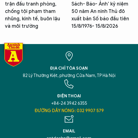
trận đấu tranh phòng,
Sách- Báo- Ảnh’ kỷ niệm
chống tội phạm tham
50 năm An ninh Thủ đô
nhũng, kinh tế, buôn lậu
xuất bản Số báo đầu tiên
và môi trường
15/8/1976- 15/8/2026
ĐỊA CHỈ TÒA SOẠN
82 Lý Thường Kiệt, phường Cửa Nam, TP Hà Nội
ĐIỆN THOẠI
+84-24 3942 6355
ĐƯỜNG DÂY NÓNG: 032 9907 579
EMAIL