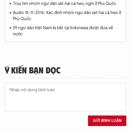
Truy tìm nhóm ngư dân sát hại cá heo, nghi ở Phú Quốc
Audio 15-11-2016: Xác định nhóm ngư dân sát hại cá heo ở
Phú Quốc
39 ngư dân Việt Nam bị bắt tại Indonesia được đưa về
XIN CHÀO,
nước
TÔI LÀ CHATBOT CỦA
Hãy hỏi tôi bất kỳ điều gì bạn cần biết về
Ý KIẾN BẠN ĐỌC
An Ninh Thủ Đô nhé. Tôi sẵn sàng hỗ trợ!
GỬI BÌNH LUẬN