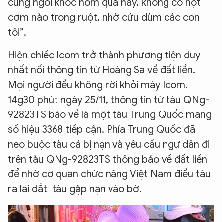
cũng ngồi khóc hôm qua nay, không có hột
cơm nào trong ruột, nhờ cứu dùm các con
tôi”.
Hiện chiếc Icom trở thành phương tiện duy
nhất nối thông tin từ Hoàng Sa về đất liền.
Mọi người đều không rời khỏi máy Icom.
14g30 phút ngày 25/11, thông tin từ tàu QNg-
92823TS báo về là một tàu Trung Quốc mang
số hiệu 3368 tiếp cận. Phía Trung Quốc đã
neo buộc tàu cá bị nạn và yêu cầu ngư dân đi
trên tàu QNg-92823TS thông báo về đất liền
để nhờ cơ quan chức năng Việt Nam điều tàu
ra lai dắt tàu gặp nạn vào bờ.