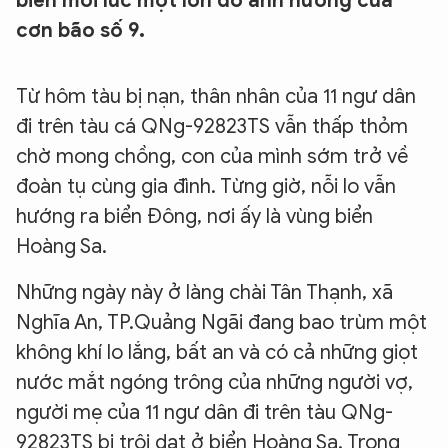
biển mỗi lúc một lớn do ảnh hưởng của
cơn bão số 9.
Từ hôm tàu bị nạn, thân nhân của 11 ngư dân
đi trên tàu cá QNg-92823TS vẫn thấp thỏm
chờ mong chồng, con của mình sớm trở về
đoàn tụ cùng gia đình. Từng giờ, nỗi lo vẫn
hướng ra biển Đông, nơi ấy là vùng biển
Hoàng Sa.
Những ngày này ở làng chài Tân Thạnh, xã
Nghĩa An, TP.Quảng Ngãi đang bao trùm một
không khí lo lắng, bất an và có cả những giọt
nước mắt ngóng trông của những người vợ,
người mẹ của 11 ngư dân đi trên tàu QNg-
92823TS bị trôi dạt ở biển Hoàng Sa. Trong