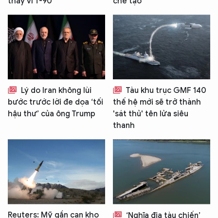
thay vì T-90
chế tạo
Lý do Iran không lùi
Tàu khu trục GMF 140
bước trước lời đe dọa ‘tối
thế hệ mới sẽ trở thành
hậu thư’ của ông Trump
'sát thủ' tên lửa siêu
thanh
Reuters: Mỹ gần cạn kho
‘Nghĩa địa tàu chiến’