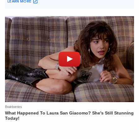
XIN CHÀO,
TÔI LÀ CHATBOT CỦA
Hãy hỏi tôi bất kỳ điều gì bạn cần biết về
An Ninh Thủ Đô nhé. Tôi sẵn sàng hỗ trợ!