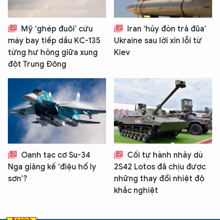
Mỹ ‘ghép đuôi’ cứu
Iran ‘hủy đòn trả đũa’
máy bay tiếp dầu KC-135
Ukraine sau lời xin lỗi từ
từng hư hỏng giữa xung
Kiev
đột Trung Đông
Oanh tạc cơ Su-34
Cối tự hành nhảy dù
Nga giăng kế ‘điệu hổ ly
2S42 Lotos đã chịu được
sơn’?
những thay đổi nhiệt độ
khắc nghiệt