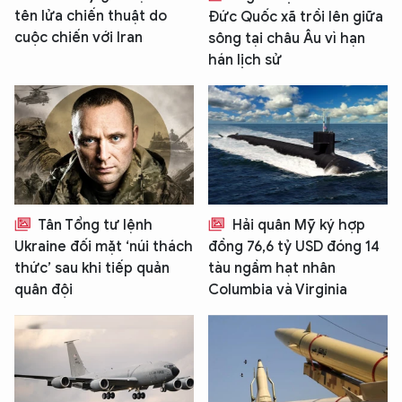
tên lửa chiến thuật do
Đức Quốc xã trồi lên giữa
cuộc chiến với Iran
sông tại châu Âu vì hạn
hán lịch sử
Tân Tổng tư lệnh
Hải quân Mỹ ký hợp
Ukraine đối mặt ‘núi thách
đồng 76,6 tỷ USD đóng 14
thức’ sau khi tiếp quản
tàu ngầm hạt nhân
quân đội
Columbia và Virginia