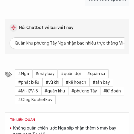
Hỏi Chatbot về bài viết này
Quân khu phương Tây Nga nhận bao nhiêu trực thăng Mi-17V-
#Nga
#máy bay
#quân đội
#quân sự
#phát biểu
#vũ khí
#kế hoạch
#sân bay
#Mi-17V-5
#quân khu
#phương Tây
#lữ đoàn
#Oleg Kochetkov
TIN LIÊN QUAN
Không quân chiến lược Nga sắp nhận thêm 6 máy bay