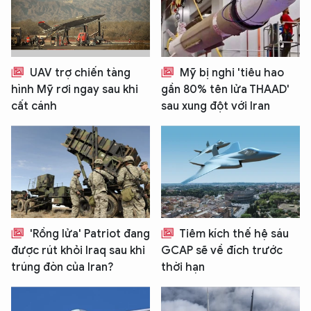
UAV trợ chiến tàng
Mỹ bị nghi 'tiêu hao
hình Mỹ rơi ngay sau khi
gần 80% tên lửa THAAD'
cất cánh
sau xung đột với Iran
'Rồng lửa' Patriot đang
Tiêm kích thế hệ sáu
được rút khỏi Iraq sau khi
GCAP sẽ về đích trước
trúng đòn của Iran?
thời hạn