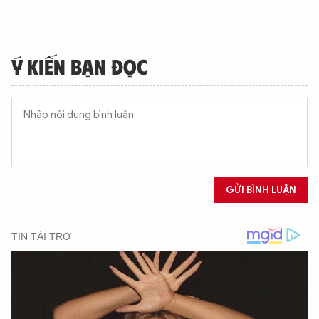
Ý KIẾN BẠN ĐỌC
GỬI BÌNH LUẬN
XIN CHÀO,
TÔI LÀ CHATBOT CỦA
Hãy hỏi tôi bất kỳ điều gì bạn cần biết về
An Ninh Thủ Đô nhé. Tôi sẵn sàng hỗ trợ!