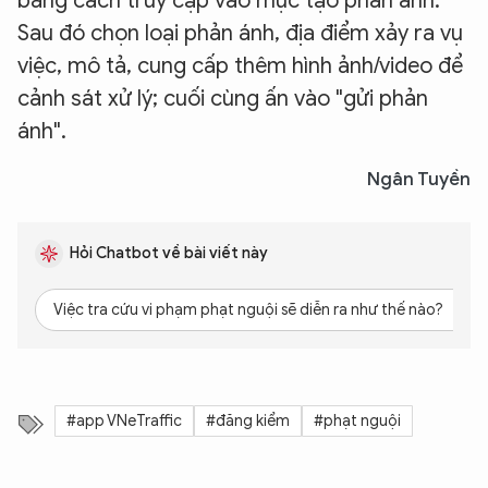
bằng cách truy cập vào mục tạo phản ánh.
Sau đó chọn loại phản ánh, địa điểm xảy ra vụ
việc, mô tả, cung cấp thêm hình ảnh/video để
cảnh sát xử lý; cuối cùng ấn vào "gửi phản
ánh".
Ngân Tuyền
Hỏi Chatbot về bài viết này
Việc tra cứu vi phạm phạt nguội sẽ diễn ra như thế nào?
#app VNeTraffic
#đăng kiểm
#phạt nguội