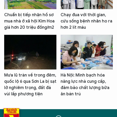
Chuẩn bị tiếp nhận hồ sơ
Chạy đua với thời gian,
mua nhà ở xã hội Kim Hoa
cứu sống bệnh nhân ho ra
giá hơn 20 triệu đồng/m2
hơn 2 lít máu
Mưa lũ tràn về trong đêm,
Hà Nội: Minh bạch hóa
quốc lộ 6 qua Sơn La bị sạt
năng lực nhà cung cấp,
lở nghiêm trọng, đất đá
đảm bảo chất lượng bữa
vùi lấp phương tiện
ăn bán trú