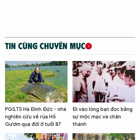
TIN CÙNG CHUYÊN MỤC
XIN CHÀO,
TÔI LÀ CHATBOT CỦA
PGS.TS Hà Đình Đức - nhà
Đi vào lòng bạn đọc bằng
nghiên cứu về rùa Hồ
sự mộc mạc và chân
Hãy hỏi tôi bất kỳ điều gì bạn cần biết về
Gươm qua đời ở tuổi 87
thành
An Ninh Thủ Đô nhé. Tôi sẵn sàng hỗ trợ!