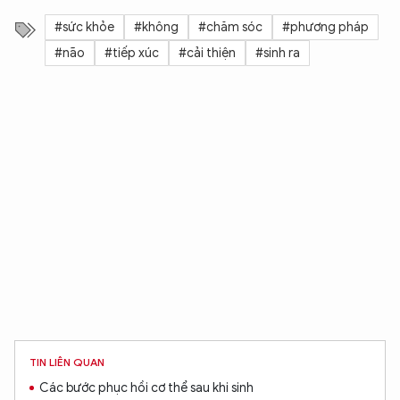
#sức khỏe
#không
#chăm sóc
#phương pháp
#não
#tiếp xúc
#cải thiện
#sinh ra
TIN LIÊN QUAN
Các bước phục hồi cơ thể sau khi sinh