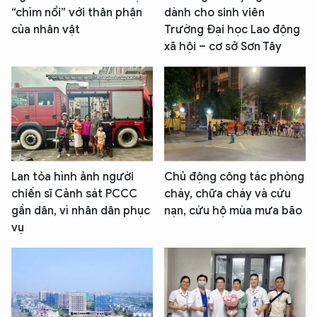
“chìm nổi” với thân phận
dành cho sinh viên
của nhân vật
Trường Đại học Lao động
xã hội – cơ sở Sơn Tây
Lan tỏa hình ảnh người
Chủ động công tác phòng
chiến sĩ Cảnh sát PCCC
cháy, chữa cháy và cứu
gần dân, vì nhân dân phục
nạn, cứu hộ mùa mưa bão
vụ