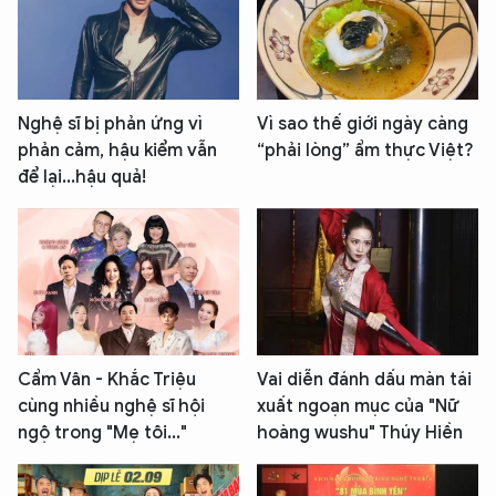
Nghệ sĩ bị phản ứng vì
Vì sao thế giới ngày càng
phản cảm, hậu kiểm vẫn
“phải lòng” ẩm thực Việt?
để lại...hậu quả!
Cẩm Vân - Khắc Triệu
Vai diễn đánh dấu màn tái
cùng nhiều nghệ sĩ hội
xuất ngoạn mục của "Nữ
ngộ trong "Mẹ tôi..."
hoàng wushu" Thúy Hiền