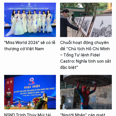
"Miss World 2026" sẽ có lễ
Chuỗi hoạt động chuyên
thượng cờ Việt Nam
đề “Chủ tịch Hồ Chí Minh
– Tổng Tư lệnh Fidel
Castro: Nghĩa tình son sắt
đặc biệt"
NSND Trịnh Thúy Mùi tái
“Người Nhện” càn quét