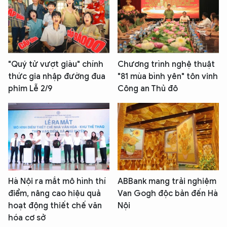
"Quý tử vượt giàu" chính
Chương trình nghệ thuật
thức gia nhập đường đua
"81 mùa bình yên" tôn vinh
phim Lễ 2/9
Công an Thủ đô
Hà Nội ra mắt mô hình thí
ABBank mang trải nghiệm
điểm, nâng cao hiệu quả
Van Gogh độc bản đến Hà
hoạt động thiết chế văn
Nội
hóa cơ sở