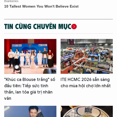
TIN CÙNG CHUYÊN MỤC
"Khúc ca Blouse trắng" số
ITE HCMC 2026 sẵn sàng
đầu tiên: Tiếp sức tinh
cho mùa hội chợ lớn nhất
thần, lan tỏa giá trị nhân
văn