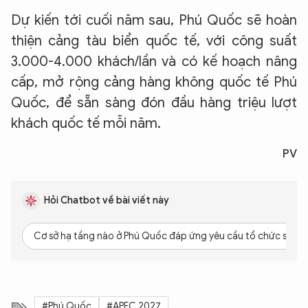
Dự kiến tới cuối năm sau, Phú Quốc sẽ hoàn
thiện cảng tàu biển quốc tế, với công suất
XIN CHÀO,
3.000-4.000 khách/lần và có kế hoạch nâng
TÔI LÀ CHATBOT CỦA
cấp, mở rộng cảng hàng không quốc tế Phú
Quốc, để sẵn sàng đón đầu hàng triệu lượt
Hãy hỏi tôi bất kỳ điều gì bạn cần biết về
khách quốc tế mỗi năm.
An Ninh Thủ Đô nhé. Tôi sẵn sàng hỗ trợ!
PV
Hỏi Chatbot về bài viết này
Cơ sở hạ tầng nào ở Phú Quốc đáp ứng yêu cầu tổ chức sự ki
#Phú Quốc
#APEC 2027