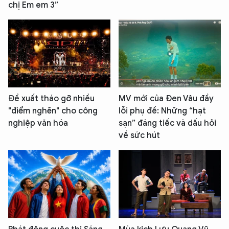
chị Em em 3”
Đề xuất tháo gỡ nhiều
MV mới của Đen Vâu đầy
"điểm nghẽn" cho công
lỗi phụ đề: Những “hạt
nghiệp văn hóa
sạn” đáng tiếc và dấu hỏi
về sức hút