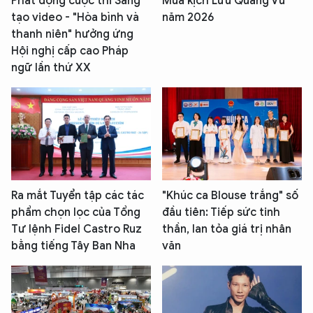
Phát động cuộc thi Sáng
Mùa kịch Lưu Quang Vũ
tạo video - "Hòa bình và
năm 2026
thanh niên" hưởng ứng
Hội nghị cấp cao Pháp
ngữ lần thứ XX
Ra mắt Tuyển tập các tác
"Khúc ca Blouse trắng" số
phẩm chọn lọc của Tổng
đầu tiên: Tiếp sức tinh
Tư lệnh Fidel Castro Ruz
thần, lan tỏa giá trị nhân
bằng tiếng Tây Ban Nha
văn