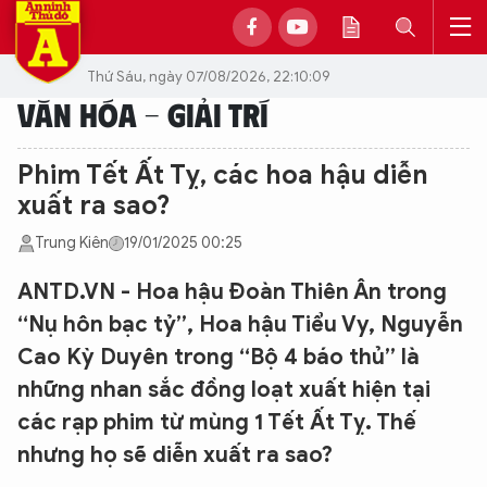
Thứ Sáu, ngày 07/08/2026, 22:10:09
VĂN HÓA - GIẢI TRÍ
Phim Tết Ất Tỵ, các hoa hậu diễn
xuất ra sao?
Trung Kiên
19/01/2025 00:25
ANTD.VN - Hoa hậu Đoàn Thiên Ân trong
“Nụ hôn bạc tỷ”, Hoa hậu Tiểu Vy, Nguyễn
Cao Kỳ Duyên trong “Bộ 4 báo thủ” là
những nhan sắc đồng loạt xuất hiện tại
các rạp phim từ mùng 1 Tết Ất Tỵ. Thế
nhưng họ sẽ diễn xuất ra sao?