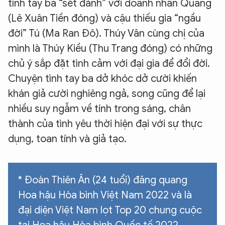
tình tay ba “sét đánh” với doanh nhân Quang
(Lê Xuân Tiền đóng) và cậu thiếu gia “ngầu
đời” Tú (Ma Ran Đô). Thúy Vân cùng chị của
mình là Thúy Kiều (Thu Trang đóng) có những
chủ ý sắp đặt tình cảm với đại gia để đổi đời.
Chuyện tình tay ba dở khóc dở cười khiến
khán giả cười nghiêng ngả, song cũng để lại
nhiều suy ngẫm về tính trong sáng, chân
thành của tình yêu thời hiện đại với sự thực
dụng, toan tính và giả tạo.
* Đoàn Thiên Ân (24 tuổi) đăng quang
Hoa hậu Hòa bình Việt Nam 2022 và là
đại diện Việt Nam lọt Top 20 chung cuộc