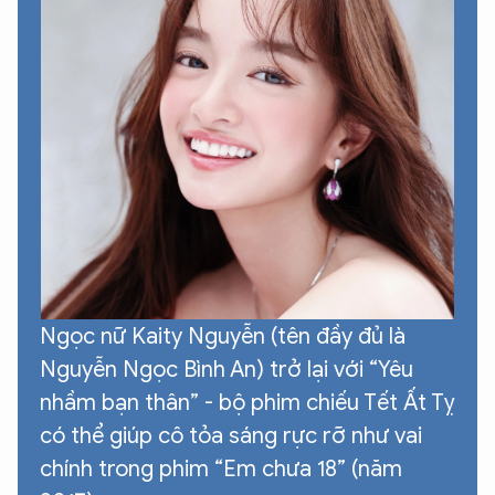
Ngọc nữ Kaity Nguyễn (tên đầy đủ là
Nguyễn Ngọc Bình An) trở lại với “Yêu
nhầm bạn thân” - bộ phim chiếu Tết Ất Tỵ
có thể giúp cô tỏa sáng rực rỡ như vai
chính trong phim “Em chưa 18” (năm