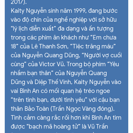
2017).
Kaity Nguyễn sinh năm 1999, đang bước
vào độ chín của nghề nghiệp với sở hữu
XIN CHÀO,
“lý lịch diễn xuất” đa dạng và ấn tượng
TÔI LÀ CHATBOT CỦA
trong các phim ăn khách như “Em chưa
18” của Lê Thanh Sơn, “Tiệc trăng máu”
Hãy hỏi tôi bất kỳ điều gì bạn cần biết về
của Nguyễn Quang Dũng, “Người vợ cuối
An Ninh Thủ Đô nhé. Tôi sẵn sàng hỗ trợ!
cùng” của Victor Vũ. Trong bộ phim “Yêu
nhầm bạn thân” của Nguyễn Quang
Dũng và Diệp Thế Vinh, Kaity Nguyễn vào
vai Bình An có mối quan hệ tréo ngoe
“trên tình bạn, dưới tình yêu” với cậu bạn
thân Bảo Toàn (Trần Ngọc Vàng đóng).
Tình cảm càng rắc rối hơn khi Bình An tìm
được “bạch mã hoàng tử” là Vũ Trần