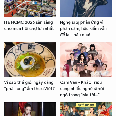
ITE HCMC 2026 sẵn sàng
Nghệ sĩ bị phản ứng vì
cho mùa hội chợ lớn nhất
phản cảm, hậu kiểm vẫn
để lại...hậu quả!
Vì sao thế giới ngày càng
Cẩm Vân - Khắc Triệu
“phải lòng” ẩm thực Việt?
cùng nhiều nghệ sĩ hội
ngộ trong "Mẹ tôi..."