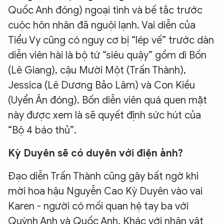
Quốc Anh đóng) ngoại tình và bế tắc trước
cuộc hôn nhân đã nguội lạnh. Vai diễn của
Tiểu Vy cũng có nguy cơ bị “lép vế” trước dàn
diễn viên hài là bộ tứ “siêu quậy” gồm dì Bốn
(Lê Giang), cậu Mười Một (Trấn Thành),
Jessica (Lê Dương Bảo Lâm) và Con Kiều
(Uyển Ân đóng). Bốn diễn viên quá quen mặt
này được xem là sẽ quyết định sức hút của
“Bộ 4 báo thủ”.
Kỳ Duyên sẽ có duyên với điện ảnh?
Đạo diễn Trấn Thành cũng gây bất ngờ khi
mời hoa hậu Nguyễn Cao Kỳ Duyên vào vai
Karen - người có mối quan hệ tay ba với
Quỳnh Anh và Quốc Anh. Khác với nhân vật