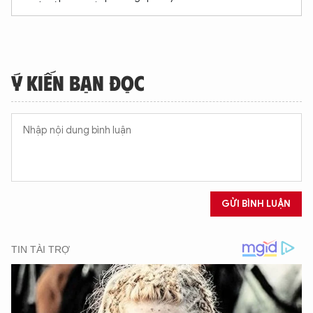
Ý KIẾN BẠN ĐỌC
XIN CHÀO,
TÔI LÀ CHATBOT CỦA
GỬI BÌNH LUẬN
Hãy hỏi tôi bất kỳ điều gì bạn cần biết về
An Ninh Thủ Đô nhé. Tôi sẵn sàng hỗ trợ!