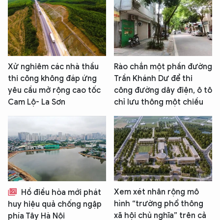
Xử nghiêm các nhà thầu
Rào chắn một phần đường
thi công không đáp ứng
Trần Khánh Dư để thi
yêu cầu mở rộng cao tốc
công đường dây điện, ô tô
Cam Lộ- La Sơn
chỉ lưu thông một chiều
Xem xét nhân rộng mô
Hồ điều hòa mới phát
hình “trường phổ thông
huy hiệu quả chống ngập
xã hội chủ nghĩa” trên cả
phía Tây Hà Nội