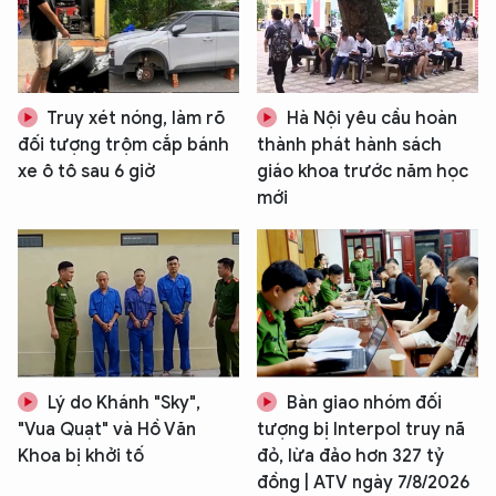
Hãy hỏi tôi bất kỳ điều gì bạn cần biết về
An Ninh Thủ Đô nhé. Tôi sẵn sàng hỗ trợ!
Truy xét nóng, làm rõ
Hà Nội yêu cầu hoàn
đối tượng trộm cắp bánh
thành phát hành sách
xe ô tô sau 6 giờ
giáo khoa trước năm học
mới
Lý do Khánh "Sky",
Bàn giao nhóm đối
"Vua Quạt" và Hồ Văn
tượng bị Interpol truy nã
Khoa bị khởi tố
đỏ, lừa đảo hơn 327 tỷ
đồng | ATV ngày 7/8/2026