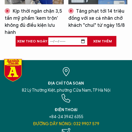
Kịp thời ngăn chặn 3,5
Tăng phạt tới 14 triệu
tấn mỹ phẩm ‘kem trộn’
đồng với xe cá nhân chở
không đủ điều kiện lưu
khách "chui" từ ngày 15/8
hành
XEM THEO NGÀY:
XEM THÊM
ĐỊA CHỈ TÒA SOẠN
82 Lý Thường Kiệt, phường Cửa Nam, TP Hà Nội
ĐIỆN THOẠI
+84-24 3942 6355
ĐƯỜNG DÂY NÓNG: 032 9907 579