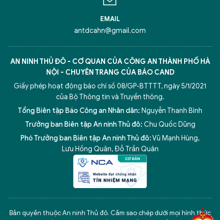
EMAIL
antdcahn@gmail.com
AN NINH THỦ ĐÔ - CƠ QUAN CỦA CÔNG AN THÀNH PHỐ HÀ
NỘI - CHUYÊN TRANG CỦA BÁO CAND
Giấy phép hoạt động báo chí số 08/GP-BTTTT, ngày 5/1/2021
của Bộ Thông tin và Truyền thông.
Tổng Biên tập Báo Công an Nhân dân:
Nguyễn Thanh Bình
Trưởng ban Biên tập An ninh Thủ đô:
Chu Quốc Dũng
Phó Trưởng ban Biên tập An ninh Thủ đô:
Vũ Mạnh Hùng
,
Lưu Hồng Quân
,
Đỗ Trần Quân
5 điểm nghẽn của Hà Nội
giải pháp xử lý điểm nghẽn của
Bản quyền thuộc An ninh Thủ đô. Cấm sao chép dưới mọi hình thức