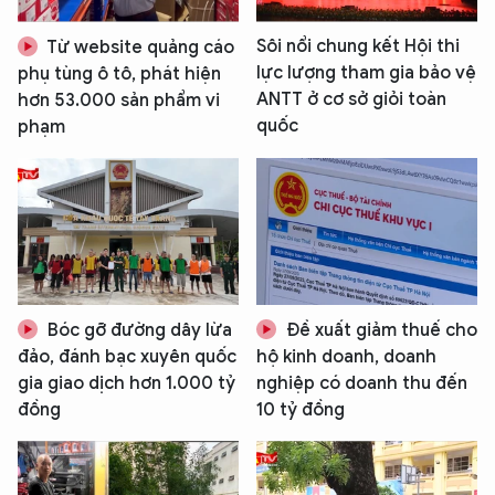
Sôi nổi chung kết Hội thi
Từ website quảng cáo
lực lượng tham gia bảo vệ
phụ tùng ô tô, phát hiện
ANTT ở cơ sở giỏi toàn
hơn 53.000 sản phẩm vi
quốc
phạm
Bóc gỡ đường dây lừa
Đề xuất giảm thuế cho
đảo, đánh bạc xuyên quốc
hộ kinh doanh, doanh
gia giao dịch hơn 1.000 tỷ
nghiệp có doanh thu đến
đồng
10 tỷ đồng
XIN CHÀO,
TÔI LÀ CHATBOT CỦA