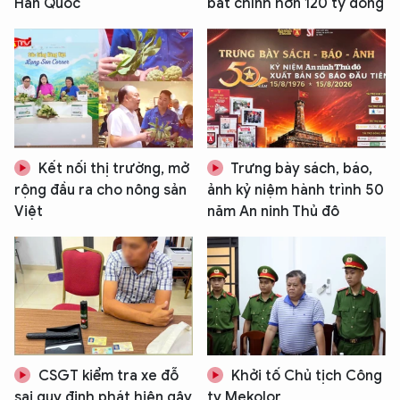
Hàn Quốc
bất chính hơn 120 tỷ đồng
Kết nối thị trường, mở
Trưng bày sách, báo,
rộng đầu ra cho nông sản
ảnh kỷ niệm hành trình 50
Việt
năm An ninh Thủ đô
CSGT kiểm tra xe đỗ
Khởi tố Chủ tịch Công
sai quy định phát hiện gậy
ty Mekolor