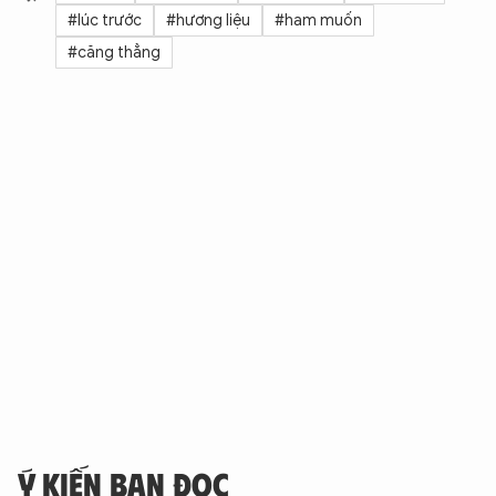
#lúc trước
#hương liệu
#ham muốn
#căng thẳng
Ý KIẾN BẠN ĐỌC