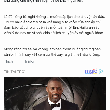
chủ động chứ một mình bạn thì sẽ khó thực hiện.
Là đàn ông tôi nghĩ không ai muốn sắp lịch cho chuyện ấy đâu.
Tôi có hai giả thiết: Một là khả năng sức khỏe của anh ấy chỉ
đảm bảo tốt cho chuyển ấy mỗi tuần một lần. Hai là anh ấy
viện lý do này nọ vì phải chia sẻ lịch chuyện ấy với người khác.
Mong rằng tôi sai và không làm bạn thêm lo lắng nhưng bạn
cần bình tĩnh suy xét xem có thể xảy ra giả thiết nào không.
Thích
Trả lời
XIN CHÀO,
TÔI LÀ CHATBOT CỦA