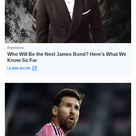
Hãy hỏi tôi bất kỳ điều gì bạn cần biết về
An Ninh Thủ Đô nhé. Tôi sẵn sàng hỗ trợ!