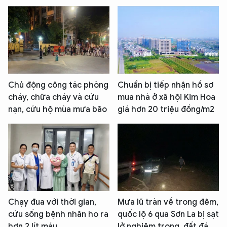
Chủ động công tác phòng
Chuẩn bị tiếp nhận hồ sơ
cháy, chữa cháy và cứu
mua nhà ở xã hội Kim Hoa
nạn, cứu hộ mùa mưa bão
giá hơn 20 triệu đồng/m2
Chạy đua với thời gian,
Mưa lũ tràn về trong đêm,
cứu sống bệnh nhân ho ra
quốc lộ 6 qua Sơn La bị sạt
hơn 2 lít máu
lở nghiêm trọng, đất đá