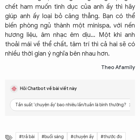
chết ham muốn tình dục của anh ấy thì hãy
giúp anh ấy loại bỏ căng thẳng. Bạn có thể
biến phòng ngủ thành một minispa, với nến
hương liệu, âm nhạc êm dịu... Một khi anh
thoải mái về thể chất, tâm trí thì cả hai sẽ có
nhiều thời gian ý nghĩa bên nhau hơn.
Theo Afamily
Hỏi Chatbot về bài viết này
Tần suất 'chuyện ấy' bao nhiêu lần/tuần là bình thường?
#trả bài
#buổi sáng
#chuyện ấy
#thước đo