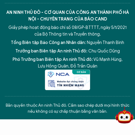
AN NINH THỦ ĐÔ - CƠ QUAN CỦA CÔNG AN THÀNH PHỐ HÀ
NỘI - CHUYÊN TRANG CỦA BÁO CAND
Giấy phép hoạt động báo chí số 08/GP-BTTTT, ngày 5/1/2021
của Bộ Thông tin và Truyền thông.
Tổng Biên tập Báo Công an Nhân dân:
Nguyễn Thanh Bình
Trưởng ban Biên tập An ninh Thủ đô:
Chu Quốc Dũng
Phó Trưởng ban Biên tập An ninh Thủ đô:
Vũ Mạnh Hùng
,
Lưu Hồng Quân
,
Đỗ Trần Quân
5 điểm nghẽn của Hà Nội
giải pháp xử lý điểm nghẽn của
Bản quyền thuộc An ninh Thủ đô. Cấm sao chép dưới mọi hình thức
nếu không có sự chấp thuận bằng văn bản.