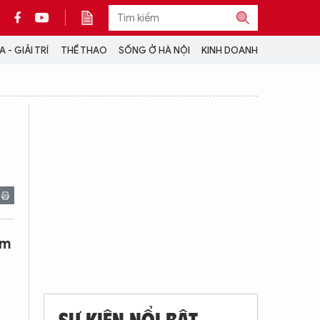
 - GIẢI TRÍ
THỂ THAO
SỐNG Ở HÀ NỘI
KINH DOANH
THÔNG TIN THÊM
CỘNG TÁC VỚI ANTĐ
TRA CỨU XE
HOTLINE: 032 9907 579
am
SỰ KIỆN NỔI BẬT