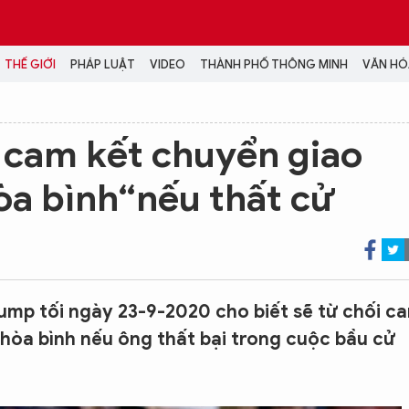
THẾ GIỚI
PHÁP LUẬT
VIDEO
THÀNH PHỐ THÔNG MINH
VĂN HÓA
MEDIA
 cam kết chuyển giao
NH TRỊ - XÃ HỘI
VIDEO
òa bình“nếu thất cử
Đại hội Đảng
PODCAST
ÁP LUẬT
ẢNH
LONGFORM
N HÓA - GIẢI TRÍ
INFOGRAPHIC
NG Ở HÀ NỘI
LỊCH VẠN SỰ
LTIMEDIA
mp tối ngày 23-9-2020 cho biết sẽ từ chối c
Podcast
hòa bình nếu ông thất bại trong cuộc bầu cử
Video
Ảnh
Infographic