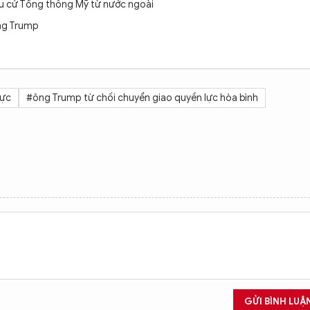
bầu cử Tổng thống Mỹ từ nước ngoài
ống Trump
lực
#ông Trump từ chối chuyển giao quyền lực hòa bình
GỬI BÌNH LUẬ