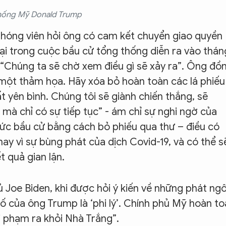
hống Mỹ Donald Trump
 phóng viên hỏi ông có cam kết chuyển giao quyền
bại trong cuộc bầu cử tổng thống diễn ra vào thán
: “Chúng ta sẽ chờ xem điều gì sẽ xảy ra”. Ông đồ
à một thảm họa. Hãy xóa bỏ hoàn toàn các lá phiếu
t yên bình. Chúng tôi sẽ giành chiến thắng, sẽ
mà chỉ có sự tiếp tục” - ám chỉ sự nghi ngờ của
ức bầu cử bằng cách bỏ phiếu qua thư – điều có
ay vì sự bùng phát của dịch Covid-19, và có thể s
 quả gian lận.
 Joe Biden, khi được hỏi ý kiến về những phát ng
ố của ông Trump là ‘phi lý’. Chính phủ Mỹ hoàn t
 phạm ra khỏi Nhà Trắng”.