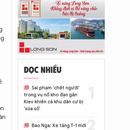
g
ng
ĐỌC NHIỀU
ẽ
Sai phạm 'chết người'
trong vụ nổ kho đạn gần
Kiev khiến cả khu dân cư bị
ôn
‘xóa sổ’
oàn
Báo Nga: Xe tăng T-1 mới