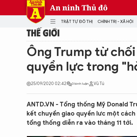
An ninh Thủ đô
TRẬT TỰ ĐÔ THỊ
CHÍNH TRỊ - XÃ HỘI
THẾ GIỚI
DANH MỤC
Ông Trump từ chối
TRẬT TỰ ĐÔ THỊ
CHÍ
quyền lực trong "h
THẾ GIỚI
PH
Quân sự
25/09/2020 02:42
Vũ Tú
0 bình luận
THÀNH PHỐ THÔNG MINH
VĂ
THỂ THAO
SỐ
KINH DOANH
MU
ANTD.VN - Tổng thống Mỹ Donald Tru
kết chuyển giao quyền lưc một cách 
tổng thống diễn ra vào tháng 11 tới.