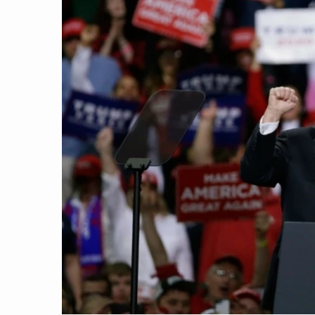
CON ĐƯỜNG KHỞI NGHIỆP