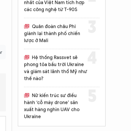
nhất của Việt Nam tích hợp
các công nghệ từ T-90S
Quân đoàn châu Phi
giành lại thành phố chiến
lược ở Mali
ar
Hệ thống Rassvet sẽ
phong tỏa bầu trời Ukraine
và giám sát lãnh thổ Mỹ như
thế nào?
Nữ kiến trúc sư điều
p của bỏ phiếu qua thư là gì?
Phản ứng của ông Joe Biden trư
hành ‘cỗ máy drone’ sản
xuất hàng nghìn UAV cho
Ukraine