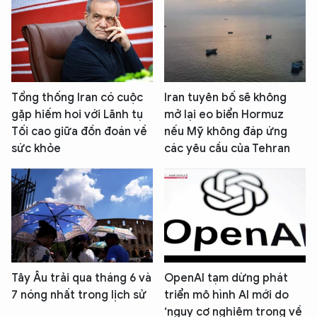
Tổng thống Iran có cuộc
Iran tuyên bố sẽ không
gặp hiếm hoi với Lãnh tụ
mở lại eo biển Hormuz
Tối cao giữa đồn đoán về
nếu Mỹ không đáp ứng
sức khỏe
các yêu cầu của Tehran
Tây Âu trải qua tháng 6 và
OpenAI tạm dừng phát
7 nóng nhất trong lịch sử
triển mô hình AI mới do
‘nguy cơ nghiêm trọng về