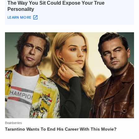
XIN CHÀO,
TÔI LÀ CHATBOT CỦA
Hãy hỏi tôi bất kỳ điều gì bạn cần biết về
An Ninh Thủ Đô nhé. Tôi sẵn sàng hỗ trợ!