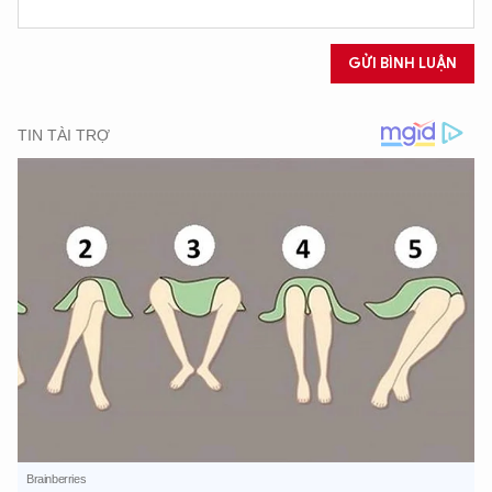
GỬI BÌNH LUẬN